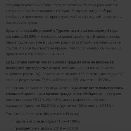
трёх парламентских и/или президентских выборах и рассчитали
среднюю явку голосовавших граждан. В случае, когда выборы
требовали проведения второго тура, мы брали средний показатель
после обоих туров.
Средняя явка избирателей в Туркменистане за последние 3 года
составила 99,33%
— 6-е место мирового рейтинга. В свою очередь
явка в Таджикистане в среднем равняется 84,63%, а в Узбекистане
75,75%. А вот в Кыргызстане правом голоса пользовалось менее 50
процентов избирателей — 43,43%.
Среди стран Балтии самая высокая средняя явка на выборы за
последние три года отмечена в Эстонии — 63,81%
(106-е место
мирового рейтинга). Латвия же занимает 126-ю позицию среди 187
стран с результатом 57,6%, а Литва на 158-м месте — 49,26%.
На Южном Кавказе за последние три года
чаще всего пользовались
своим избирательным правом граждане Азербайджана
— средняя
явка составила 59,22%. На 145-м месте мирового рейтинга
находится Армения (52,97%), а Грузия на 153-м месте (50,81%).
Так выглядела явка избирателей в России:
парламентские выборы 2016 — 47,88%;
президентские выборы 2018 — 67,50%;