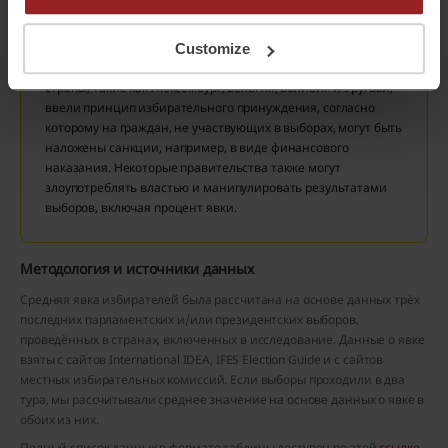
Рассматривая статистику явки избирателей, стоит помнить,
что её высокий уровень не всегда свидетельствует о
высокой политической вовлеченности общества и высоком
Customize
уровне доверия к государственным органам. Некоторые
страны, такие как Люксембург, Бельгия, Боливия и Уругвай,
ввели принцип избирательного принуждения, согласно
которому на граждан, не участвующих в выборах, могут быть
наложены санкции, например, в виде финансового
наказания. Некоторые правительства также могут
злоупотреблять властью и манипулировать результатами
выборов, включая процент явки.
Методология и источники данных
Средняя явка избирателей была рассчитана на основе данных трёх
последних парламентских и/или президентских выборов,
проведённых в странах, включенных в исследование. Данные о явке
взяты с сайтов International IDEA, IFES Election Guide и с сайтов
местных избирательных комиссий. Если выборы проходили в два
тура, мы рассчитывали среднее значение на основе данных о явке в
обоих из них.
Полный список данных в формате таблицы доступен по этой
ссылке