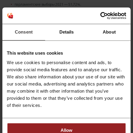
парламентские выборы 2021 — 51,72%.
Таким образом за последние годы
правом голоса в России
пользовались в среднем 55,7% избирателей
. Благодаря такому
результату страна располагается на 132-м месте мирового рейтинга.
На 17 позиций ниже находится Молдова, в которой средняя явка на
Consent
Details
About
выборах равна 52,26% — 149-е место.
Мировым лидером по явке избирателей стал Вьетнам: в
This website uses cookies
среднем 99,10% избирателей этой страны голосуют на
We use cookies to personalise content and ads, to
выборах. Второе и третье место рейтинга занимают Лаос и
Руанда, где в среднем голосуют 98,55% и 96,65%
provide social media features and to analyse our traffic.
избирателей.
We also share information about your use of our site with
our social media, advertising and analytics partners who
В хвосте конце мирового рейтинга оказались Гаити: за последние
may combine it with other information that you’ve
годы только 21,58% гаитян воспользовались своим правом голоса.
provided to them or that they’ve collected from your use
Немного выше явка в Нигерии (29,15%) и Афганистане (32,71%).
of their services.
Высокая явка: социальная вовлечённость или
принуждение?
Allow