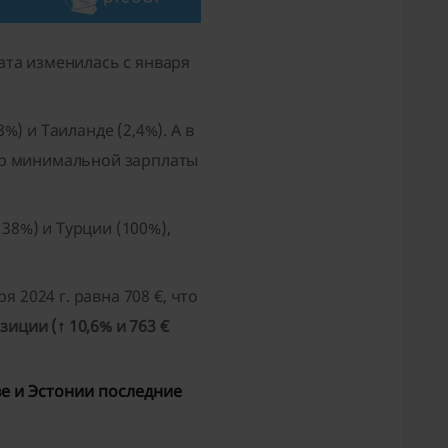
ата изменилась с января
) и Таиланде (2,4%). А в
ер минимальной зарплаты
8%) и Турции (100%),
я 2024 г. равна 708 €, что
иции (↑ 10,6% и 763 €
ве и Эстонии последние