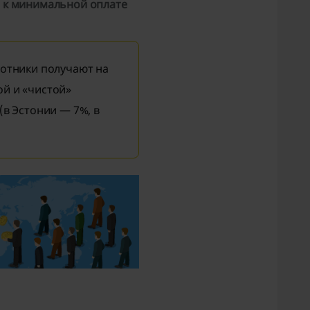
ы к минимальной оплате
ботники получают на
ой и «чистой»
(в Эстонии — 7%, в