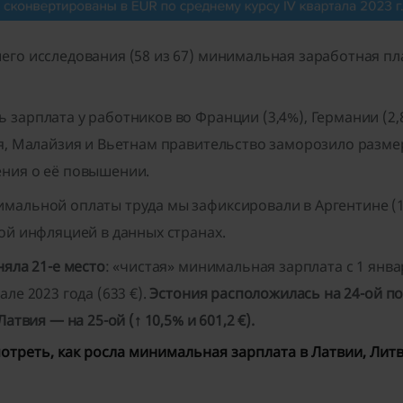
его исследования (58 из 67) минимальная заработная пл
зарплата у работников во Франции (3,4%), Германии (2,8%
ия, Малайзия и Вьетнам правительство заморозило разм
ения о её повышении.
мальной оплаты труда мы зафиксировали в Аргентине (13
ой инфляцией в данных странах.
няла 21-е место
: «чистая» минимальная зарплата с 1 январ
ле 2023 года (633 €).
Эстония расположилась на 24-ой поз
атвия — на 25-ой (↑ 10,5% и 601,2 €).
треть, как росла минимальная зарплата в Латвии, Лит