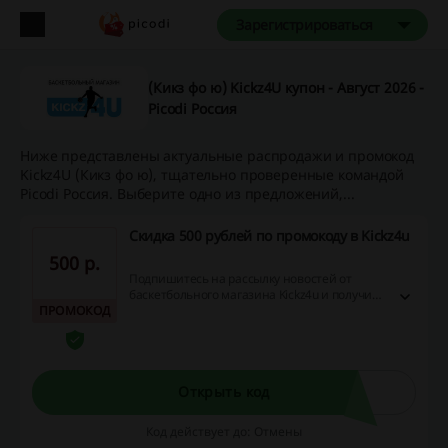
Зарегистрироваться
(Кикз фо ю) Kickz4U купон - Август 2026 -
Picodi Россия
Ниже представлены актуальные распродажи и промокод
Kickz4U (Кикз фо ю), тщательно проверенные командой
Picodi Россия. Выберите одно из предложений,...
Скидка 500 рублей по промокоду в Kickz4u
500 p.
Подпишитесь на рассылку новостей от
баскетбольного магазина Kickz4u и получите
ПРОМОКОД
купон на скидку 500 рублей на первый заказ.
Открыть код
Код действует до: Отмены