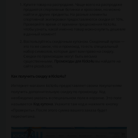
Купите товар на распродаже. Чаще всего на распродаже
продаются спортивные ботинки и кроссовки, но можно
найти и другие предметы. На разные элементы
спортивной экипировки предоставляются скидки от 10%.
Проверяйте время от времени предложения Kickz4u,
чтобы узнать, какой именно товар можно купить дешевле
в данный момент!
Воспользуйтесь скидочным купоном. Скидочный купон —
это то же самое, что и промокод, то есть специальный
набор символов, которые дает вам право на скидку.
Скидки по промокодам могут быть весьма
существенными.
Промокоды для Kickz4u
вы найдете на
сайте picodi.com.
Как получить скидку в Kickz4u?
Интернет-магазин kickz4u предоставляет своим покупателям
получить дополнительную скидку по промокоду. Код
необходимо указать в специальном поле в корзине. Это поле
называется
Код купона
. Укажите там код и нажмите кнопку
«Проверить». После этого сумма вашего заказа будет
пересчитана.