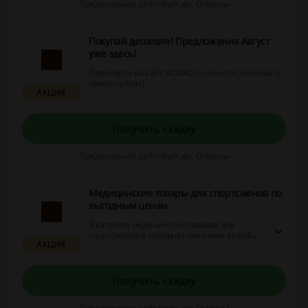
Предложение действует до: Отмены
Покупай дешевле! Предложения Август
уже здесь!
Перейдите на сайт Kickz4U и начните экономить
прямо сейчас!
АКЦИЯ
Получить скидку
Предложение действует до: Отмены
Медицинские товары для спортсменов по
выгодным ценам
В каталоге медицинских товаров для
спортсменов в интернет-магазине Kickz4u
АКЦИЯ
вы найдёте спортивные стельки, защитные
наколенники, компрессионные бинты и
другие товары по выгодным ценам.
Получить скидку
Предложение действует до: Отмены