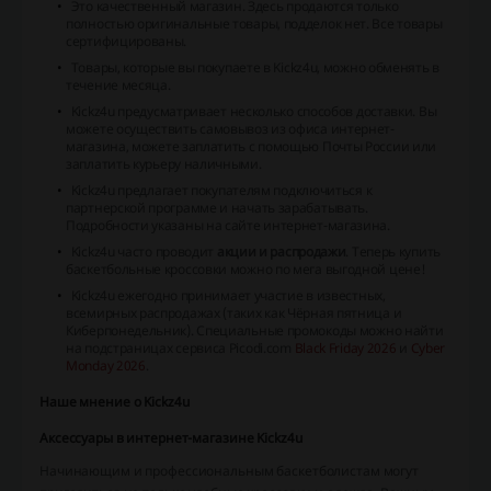
Это качественный магазин. Здесь продаются только
полностью оригинальные товары, подделок нет. Все товары
сертифицированы.
Товары, которые вы покупаете в Kickz4u, можно обменять в
течение месяца.
Kickz4u предусматривает несколько способов доставки. Вы
можете осуществить самовывоз из офиса интернет-
магазина, можете заплатить с помощью Почты России или
заплатить курьеру наличными.
Kickz4u предлагает покупателям подключиться к
партнерской программе и начать зарабатывать.
Подробности указаны на сайте интернет-магазина.
Kickz4u часто проводит
акции и распродажи
. Теперь купить
баскетбольные кроссовки можно по мега выгодной цене!
Kickz4u ежегодно принимает участие в известных,
всемирных распродажах (таких как Чёрная пятница и
Киберпонедельник). Специальные промокоды можно найти
на подстраницах сервиса Picodi.com
Black Friday 2026
и
Cyber
Monday 2026
.
Наше мнение о Kickz4u
Аксессуары в интернет-магазине Kickz4u
Начинающим и профессиональным баскетболистам могут