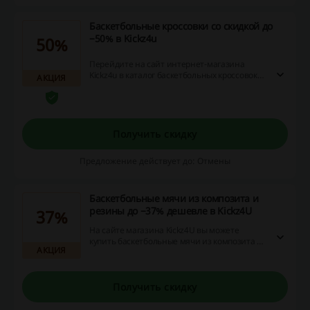
Баскетбольные кроссовки со скидкой до
−50% в Kickz4u
50%
Перейдите на сайт интернет-магазина
Kickz4u в каталог баскетбольных кроссовок
АКЦИЯ
марок Nike, Jordan, PEAK и др., на которые
распространяются скидки до −50%.
Получить скидку
Предложение действует до: Отмены
Баскетбольные мячи из композита и
резины до −37% дешевле в Kickz4U
37%
На сайте магазина Kickz4U вы можете
купить баскетбольные мячи из композита и
АКЦИЯ
резины с выгодой до −37%!
Получить скидку