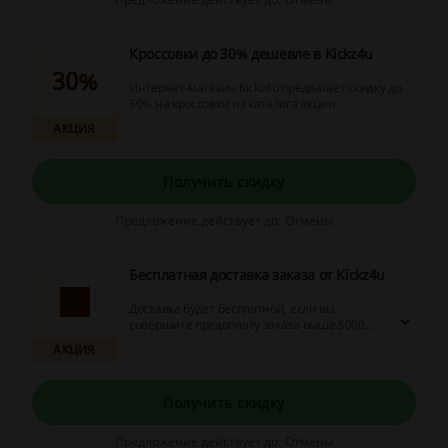
Кроссовки до 30% дешевле в Kickz4u
30%
Интернет-магазин Kickz4u предлагает скидку до
30% на кроссовки из каталога акции.
АКЦИЯ
Получить скидку
Предложение действует до: Отмены
Бесплатная доставка заказа от Kickz4u
Доставка будет бесплатной, если вы
совершите предоплату заказа выше 5000
рублей и выберите самовывоз из пунктов
АКЦИЯ
СДЭК в вашем городе или доставку Почтой
России.
Получить скидку
Предложение действует до: Отмены