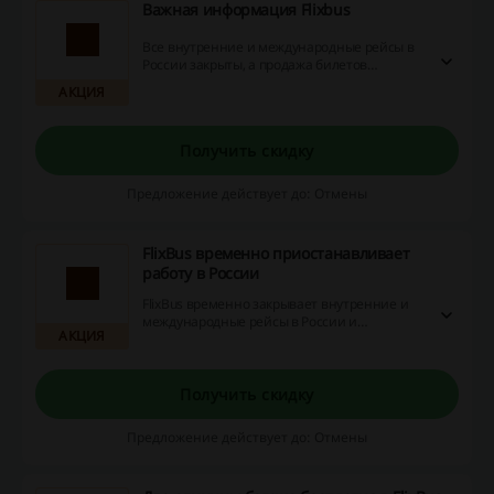
Важная информация Flixbus
Все внутренние и международные рейсы в
России закрыты, а продажа билетов
прекращена. Чтобы получить информацию
АКЦИЯ
о других поездках, перейдите на главный
сайт сервисе Flixbus.
Получить скидку
Предложение действует до: Отмены
FlixBus временно приостанавливает
работу в России
FlixBus временно закрывает внутренние и
международные рейсы в России и
АКЦИЯ
прекращает продажу билетов на них. Чтобы
получить информацию о других поездках,
вам нужно перейти на глобальную страницу
FlixBus.
Получить скидку
Предложение действует до: Отмены