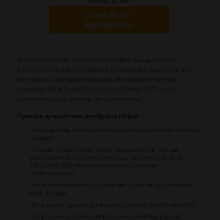
Вполне вероятно, что компания FlixBus порадует своих
клиентов отличными скидками в период распродаж «Чёрная
пятница» и «Киберпонедельник». Не забудьте посетить
страницы Black Friday 2026 и Cyber Monday 2026, чтобы
ознакомиться с горячими предложениями!
Правила путешествия автобусами FlixBus:
Багаж должен быть сдан в багажное отделение автобуса до
посадки;
Посадка осуществляется при предъявлении номера
резервации, достаточно иметь код, например: 22-6045-
270614-P4-1000-Wro-Waw, печатать билет нет
необходимости;
Ремень безопасности должен быть пристёгнут в течение
всей поездки;
Запрещено курение как в салоне, так и в туалете автобуса;
Запрещено распитие спиртных напитков под угрозой