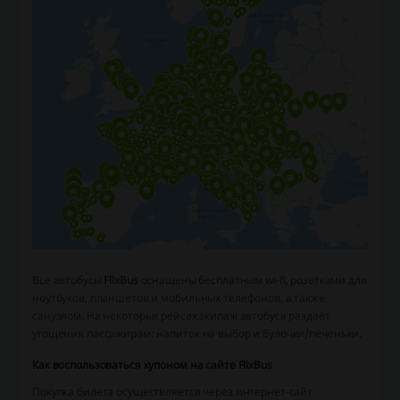
Все автобусы
FlixBus
оснащены бесплатным wi-fi, розетками для
ноутбуков, планшетов и мобильных телефонов, а также
санузлом. На некоторых рейсах экипаж автобуса раздаёт
угощения пассажирам: напиток на выбор и булочки/печеньки.
Как воспользоваться купоном на сайте FlixBus
Покупка билета осуществляется через интернет-сайт