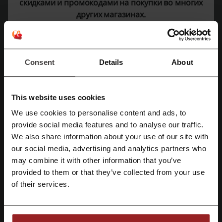
скидками и промокодами на покупки во многих
GERMANY
других магазинах.
+49 (0)30 300 137 300
FlixBus
Consent
Details
About
Смотрите также похожие промокоды
Trip.com
Lux Express
Booking.com
Суточно.ру
This website uses cookies
Tallink Silja Line
Слетать.ру
Agoda
Utair
We use cookies to personalise content and ads, to
Аэроэкспресс
SPUTNIK
Роза Хутор
Kiwi.com
provide social media features and to analyse our traffic.
Зарегистрироваться через Facebook
Ostrovok.ru
Boxberry
Делимобиль
We also share information about your use of our site with
our social media, advertising and analytics partners who
Зарегистрироваться через Google
may combine it with other information that you’ve
Смотрите самые популярные купоны и
provided to them or that they’ve collected from your use
предложения
Зарегистрироваться с помощью e-mail
of their services.
промокод cases4real
промокод Золотое Яблоко
промокод Shopbop
промокод Reserved