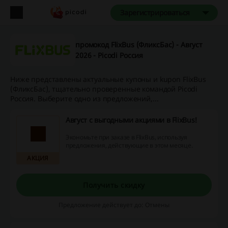
Зарегистрироваться
промокод FlixBus (ФликсБас) - Август
2026 - Picodi Россия
Ниже представлены актуальные купоны и kupon FlixBus
(ФликсБас), тщательно проверенные командой Picodi
Россия. Выберите одно из предложений,...
Август с выгодными акциями в FlixBus!
Экономьте при заказе в FlixBus, используя
предложения, действующие в этом месяце.
АКЦИЯ
Получить скидку
Предложение действует до: Отмены