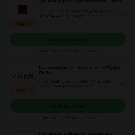
Две единицы багажа бесплатно в FlixBus
Вы можете взять с собой 2 чемодана, общий
вес которых не превышает 30 кг, и не
платить за их провоз.
АКЦИЯ
Получить скидку
Предложение действует до: Отмены
Билеты Берлин — Мюнхен от 1799 руб. в
FlixBus
1799 руб.
На сайте автобусной компании FlixBus вы
можете приобрести билеты Берлин —
АКЦИЯ
Мюнхен по выгодным ценам от 1799 рублей.
Получить скидку
Предложение действует до: Отмены
Бесплатное мобильное приложение