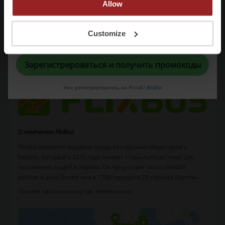
Allow
промокод Ламода
Регистрируясь, вы подтверждаете, что прочитали и приняли
Customize
«
Пользовательское соглашение
» и «
Условия обработки персональных
данных
».
Ещё о FlixBus:
Зарегистрироваться и получить промокоды
Уже регистрировались на Picodi?
Войти
О компании FlixBus
FlixBus является лидером среди автобусных операторов в
Европе, который с 2013 года меняет стиль путешествий для
миллионов людей в Европе. Он предлагает около 300000
рейсов в день более чем в 1700 городах в 28 странах Европы.
Полная карта маршрутов перевозчика: