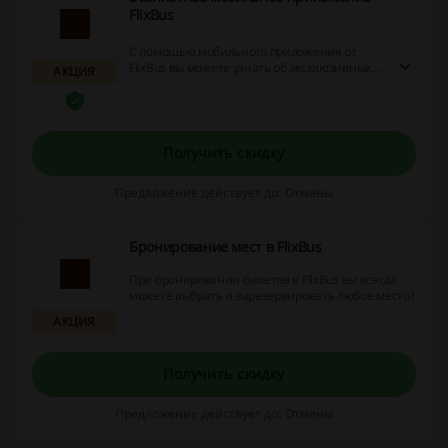
FlixBus
С помощью мобильного приложения от
FlixBus вы можете узнать об эксклюзивных
АКЦИЯ
предложениях компании, невероятных
скидках и различных акциях!
Получить скидку
Предложение действует до: Отмены
Бронирование мест в FlixBus
При бронировании билетов в FlixBus вы всегда
можете выбрать и зарезервировать любое место!
АКЦИЯ
Получить скидку
Предложение действует до: Отмены