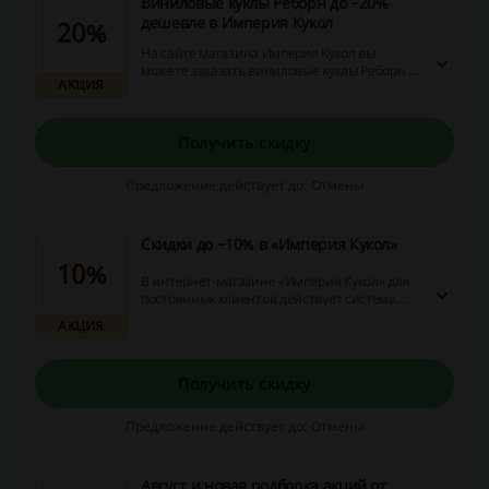
Виниловые куклы Реборн до −20%
дешевле в Империя Кукол
20%
На сайте магазина Империя Кукол вы
можете заказать виниловые куклы Реборн с
АКЦИЯ
выгодой до −20%!
Получить скидку
Предложение действует до: Отмены
Скидки до −10% в «Империя Кукол»
10%
В интернет-магазине «Империя Кукол» для
постоянных клиентов действует система
скидок от 3% до 10%. Система скидок
АКЦИЯ
действует на заказы на сумму от 10 000 руб.
Получить скидку
Предложение действует до: Отмены
Август и новая подборка акций от