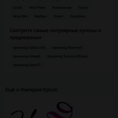
Lassie
Чики Рики
Кукломания
Toy.ru
Beba Kids
Кидбург
Олант
Кораблик
Смотрите самые популярные купоны и
предложения
промокод Oplata Info
промокод Reserved
промокод Айхерб
промокод Золотое Яблоко
промокод Store77
Ещё о Империя Кукол: