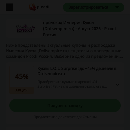
Зарегистрироваться
промокод Империя Кукол
(Dollsempire.ru) - Август 2026 - Picodi
Россия
Ниже представлены актуальные купоны и распродажа
Империя Кукол (Dollsempire.ru), тщательно проверенные
командой Picodi Россия. Выберите одно из предложений,...
Куклы L.O.L. Surprise! до −45% дешевле в
Dollsempire.ru
45%
Приобретайте куклы в шариках L.O.L.
Surprise! Pet из специального каталога в
АКЦИЯ
интернет-магазине «Империя кукол» со
скидкой до −45%! Перейдите по ссылке и
ознакомьтесь с предложением.
Получить скидку
Предложение действует до: Отмены