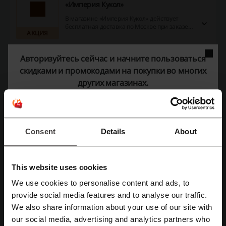
«Империя Кукол»
В магазине «Империя Кукол» действует
бесплатная доставка по Москве при заказе
АКЦИЯ
на сумму не менее, чем 10000 рублей.
Авторизуйтесь сейчас и начните пользоваться
Подробнее
скидками и промокодами на покупки во многих
Предложение действует до: Отмены
других магазинах.
Детали сделок
Consent
Details
About
Акции
8
Лучшая скидка
45%
This website uses cookies
Последнее обновление
01.08.2026, 06:02
We use cookies to personalise content and ads, to
provide social media features and to analyse our traffic.
Зарегистрироваться через Facebook
We also share information about your use of our site with
Рейтинг скидочных кодов для Империя
our social media, advertising and analytics partners who
Зарегистрироваться через Google