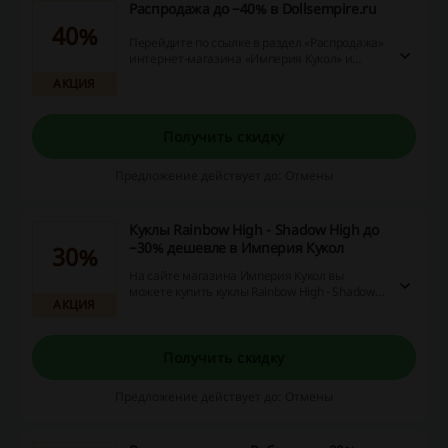
Распродажа до −40% в Dollsempire.ru
40%
Перейдите по ссылке в раздел «Распродажа»
интернет-магазина «Империя Кукол» и
покупайте оригинальные куклы «Барби»,
АКЦИЯ
«Монстер Хай», «Эвер Афтер Хай», «Винкс» и
других брендов со скидкой до −40%!
Получить скидку
Предложение действует до: Отмены
Куклы Rainbow High - Shadow High до
−30% дешевле в Империя Кукол
30%
На сайте магазина Империя Кукол вы
можете купить куклы Rainbow High - Shadow
АКЦИЯ
High со скидками до −30%!
Получить скидку
Предложение действует до: Отмены