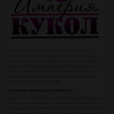
Империя кукол (Dollsempire.ru) — интернет-магазин
оригинальных кукол для современных детей и настоящих
уенителей кукольного искусства. В частности, именно здесь
можно найти оригинальные куклы Барби (Barbie), фею Винкс
(Winx), героев диснеевских мультфильмов, маленького
розового Пони и даже Мелафисенту, забавных монстров и
популярный сейчас Ever After High.
Зачем нужен промокод для Империи Кукол
Купить что-то приятное по низким ценам всегда возможно! На
сайте кукол можно приобрести героев таких мультиков, как
«Холодное сердце», «Школа Монстров», «Суперхирое», «Винкс»
и других хитов со скидками. Для этого укажите промокод в поле