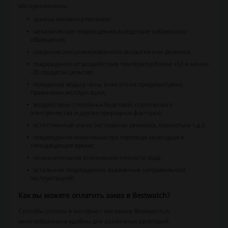
обслуживанием:
замена элемента питания;
механические повреждения вследствие небрежного
обращения;
следы несанкционированного вскрытия или ремонта;
повреждения от воздействия температур более +50 и менее
-20 градусов Цельсия;
попадание воды в часы, если это не предусмотрено
правилами эксплуатации;
воздействие стихийных бедствий, статического
электричества и других природных факторов;
естественный износ (истирание ремешка, позолоты и т.д.);
повреждения механизма при переводе календаря в
неподходящее время;
незначительное отклонение точности хода;
остальные повреждения, вызванные неправильной
эксплуатацией.
Как вы можете оплатить заказ в Bestwatch?
Способы оплаты в интернет-магазине Bestwatch.ru
многообразны и удобны для различных категорий