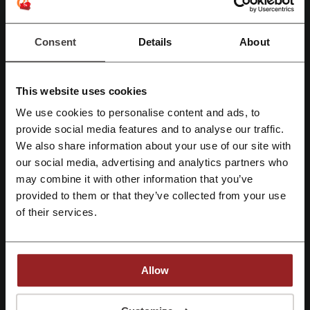
Ещё о Bestwatch:
Bestwatch – что мы знаем о нем?
Consent
Details
About
Интернет-магазин Bestwatch.ru предлагает широкий
ассортимент часов для всех категорий покупателей. На сайте
магазина представлены оригинальные наручные часы от
This website uses cookies
ведущих производителей со всего мира.
We use cookies to personalise content and ads, to
В каталоге
найдутся модели как для мужчин, так и для
provide social media features and to analyse our traffic.
Зарегистрироваться через Facebook
женщин, а также детские варианты.
We also share information about your use of our site with
В ассортименте имеются эксклюзивные часы, спортивные,
механические, смарт-часы и множество других.
our social media, advertising and analytics partners who
Зарегистрироваться через Google
В компании представлены изделия швейцарского,
may combine it with other information that you’ve
японского, российского и немецкого производства, а также
provided to them or that they’ve collected from your use
бренды других стран.
Зарегистрироваться с помощью e-mail
of their services.
Помимо наручных часов, покупатели могут приобрести
интерьерные часы, ювелирные украшения и подарки.
Bestwatch.ru – это не только интернет-платформа, но также
имеются розничные магазины в крупных городах, таких как
Allow
Москва и Санкт-Петербург.
Среди
популярных брендов
, доступных в Bestwatch.ru, можно
Регистрируясь, вы подтверждаете, что прочитали и приняли
выделить: