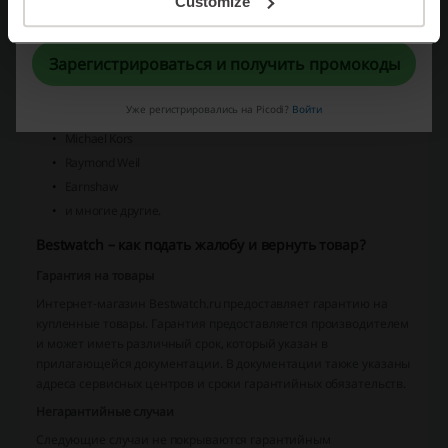
Customize
«
Пользовательское соглашение
» и «
Условия обработки персональных
Casio
данных
».
Citizen
Зарегистрироваться и получить промокоды
Seiko
Orient
Уже регистрировались на Picodi?
Войти
Swiss Military
Michael Kors
Raymond Weil
Earnshaw
и многие другие.
Bestwatch – как подать жалобу и вернуть товар?
Гарантия на товары
Интернет-магазин Bestwatch.ru предоставляет гарантию на
купленные товары. Гарантия предоставляется производителем
и может иметь различный срок, который указан в
прилагающейся документации. В документации также указаны
адреса сервисных центров и сроки гарантийных обязательств.
Негарантийные случаи
Следующие случаи не покрываются гарантийным