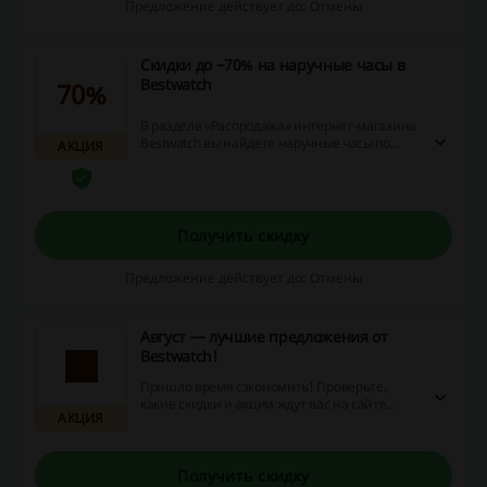
Предложение действует до: Отмены
Скидки до −70% на наручные часы в
Bestwatch
70%
В разделе «Распродажа» интернет-магазина
Bestwatch вы найдёте наручные часы по
АКЦИЯ
самым выгодным предложениям — скидки
даже до 70%!
Получить скидку
Предложение действует до: Отмены
Август — лучшие предложения от
Bestwatch!
Пришло время сэкономить! Проверьте,
какие скидки и акции ждут вас на сайте
АКЦИЯ
Bestwatch в этом месяце.
Получить скидку