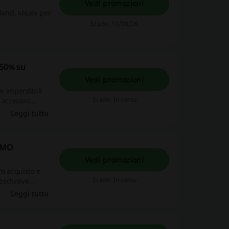
Vedi promozioni
land, ideale per
Scade: 10/08/26
 50% su
Vedi promozioni
te imperdibili
Scade: In corso
 accesorii
Leggi tutto
IMO
Vedi promozioni
ro acquisto e
Scade: In corso
 esclusive
to, le promozioni
Leggi tutto
i affari.