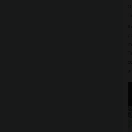
Ov
Ti
Il
po
mo
Ti
co
a