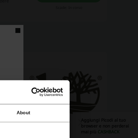
rdere
Scade: In corso
About
Aggiungi Picodi al tuo
browser e non perderai
mai più
CASHBACK