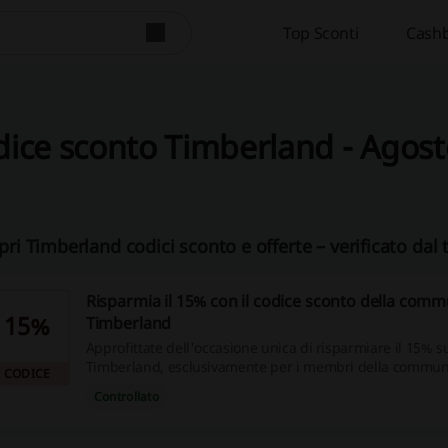
Top Sconti
Cashb
ice sconto Timberland - Agos
pri Timberland codici sconto e offerte – verificato dal 
Risparmia il 15% con il codice sconto della comm
15%
Timberland
Approfittate dell'occasione unica di risparmiare il 15% su
Timberland, esclusivamente per i membri della commun
CODICE
perdete tempo, fate il vostro acquisto entro il 21 Novem
Controllato
usufruire di questa imperdibile offerta dal 4 al 17 Dicem
subito!