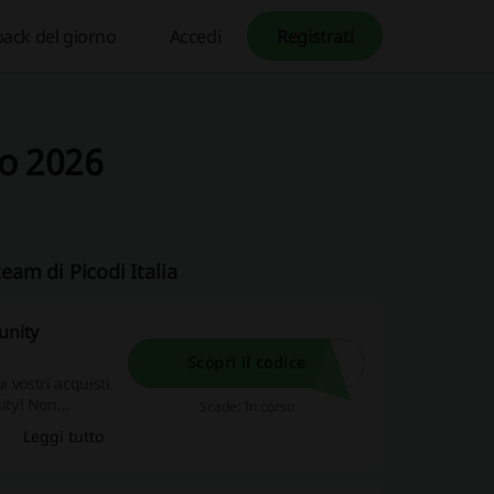
ack del giorno
Accedi
Registrati
to 2026
team di Picodi Italia
unity
Scopri il codice
i vostri acquisti
ity! Non
Scade: In corso
bre per poter
Leggi tutto
bre. Agisci