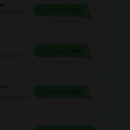
nd
Scopri il codice
nto Timberland
Scade: In corso
Scopri il codice
 sconto del 10%
Scade: In corso
land
Scopri il codice
sacco in regalo
Scade: In corso