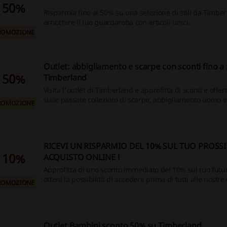
50%
Risparmia fino al 50% su una selezione di stili da Timber
arricchire il tuo guardaroba con articoli unici.
ROMOZIONE
Outlet: abbigliamento e scarpe con sconti fino a
50%
Timberland
Visita l'outlet di Timberland e approfitta di sconti e offer
sulle passate collezioni di scarpe, abbigliamento uomo e
ROMOZIONE
donna.Trova i tuoi articoli preferiti a prezzi ridotti!
RICEVI UN RISPARMIO DEL 10% SUL TUO PROSS
10%
ACQUISTO ONLINE !
Approfitta di uno sconto immediato del 10% sul tuo futu
otteni la possibilità di accedere prima di tutti alle nostre
ROMOZIONE
offerte! Non perdere l'opportunità: utilizza i codici scon
e le opportunità di cashback sul nostro sito per fare grand
Outlet Bambini sconto 50% su Timberland