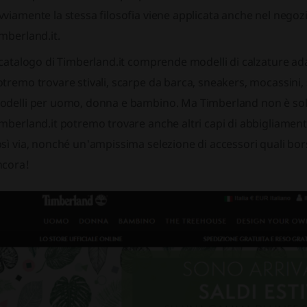
viamente la stessa filosofia viene applicata anche nel negozio
mberland.it.
 catalogo di Timberland.it comprende modelli di calzature ad
tremo trovare stivali, scarpe da barca, sneakers, mocassini, s
delli per uomo, donna e bambino. Ma Timberland non è solo s
mberland.it potremo trovare anche altri capi di abbigliamento:
sì via, nonché un'ampissima selezione di accessori quali borse
ncora!