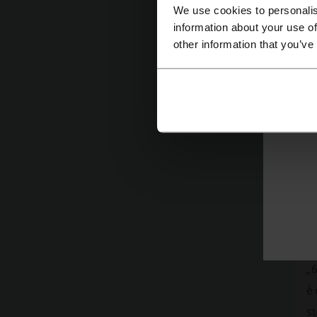
We use cookies to personalis
information about your use of
Es
other information that you’ve
al
ve
de
ma
La
il
af
pr
st
de
„6
è 
st