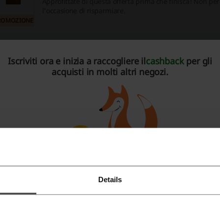
Approfittate di questa offerta prima che finisca! Non pe
l'occasione di risparmiare.
ROMOZIONE
Iscriviti ora e inizia a raccogliere il
cashback
per gli
più riguardo a Timberland:
acquisti in molti altri negozi.
imberland
Details
Registrati tramite Facebook
Registrati tramite Google