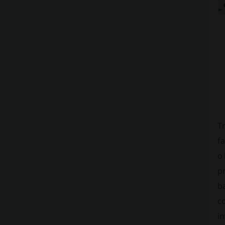
Tr
fa
o 
pr
ba
c
in