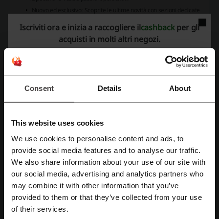
Nuovo ed esclusivo
: Scoprite le ultime novità con sezioni dedicate
a
Novità
,
Bestseller
e prodotti
Esclusivi
.
Iscriviti ora e inizia a raccogliere il
cashback
per gli
Offerte
: Approfittate delle promozioni su articoli selezionati con
Sconti
e
Ultima occasione
per completare le vostre collezioni.
acquisti in molti altri negozi.
Non perdete gli ultimi aggiornamenti nel loro catalogo:
Prodotto del
mese
: Offerte limitate con prezzo speciale su set
selezionati.
PLAYMOBIL PLUS
: Un'offerta speciale di prodotti e
bundle a prezzi vantaggiosi.
Consent
Details
About
Iniziative sostenibili
: Con
Wiltopia
, PLAYMOBIL® si impegna per un
futuro più sostenibile, creando set di gioco realizzati con l'80% di
materiali sostenibili, per garantire divertimento consapevole e
rispetto per il loro pianeta.
This website uses cookies
Non mancate di scoprire le serie limitate e le promozioni speciali:
We use cookies to personalise content and ads, to
Registrati tramite Facebook
Starter Packs
: Ideali per immergersi per la prima volta nei
provide social media features and to analyse our traffic.
mondi di PLAYMOBIL®.
We also share information about your use of our site with
Gift Sets
: Trovate il regalo perfetto per ogni occasione.
our social media, advertising and analytics partners who
Registrati tramite Google
Limited Edition
: Packs promozionali per un divertimento senza
may combine it with other information that you’ve
fine a prezzi imperdibili.
provided to them or that they’ve collected from your use
Vivi l'avventura, la magia e la passione che solo PLAYMOBIL® può
Registrati tramite email
of their services.
offrire. Esplora, colleziona e lasciati ispirare dall'immensa varietà di