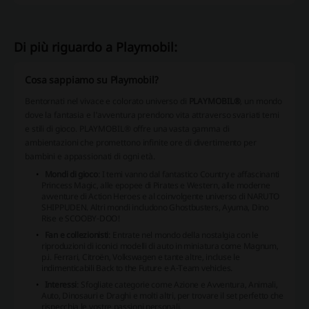
Di più riguardo a Playmobil:
Cosa sappiamo su Playmobil?
Bentornati nel vivace e colorato universo di
PLAYMOBIL®
, un mondo
dove la fantasia e l'avventura prendono vita attraverso svariati temi
e stili di gioco. PLAYMOBIL® offre una vasta gamma di
ambientazioni che promettono infinite ore di divertimento per
bambini e appassionati di ogni età.
Mondi di gioco
: I temi vanno dal fantastico
Country
e affascinanti
Princess Magic
, alle epopee di
Pirates
e
Western
, alle moderne
avventure di
Action Heroes
e al coinvolgente universo di
NARUTO
SHIPPUDEN
. Altri mondi includono
Ghostbusters
,
Ayuma
,
Dino
Rise
e
SCOOBY-DOO!
Fan e collezionisti
: Entrate nel mondo della nostalgia con le
riproduzioni di iconici modelli di auto in miniatura come
Magnum,
p.i. Ferrari
,
Citroën
,
Volkswagen
e tante altre, incluse le
indimenticabili
Back to the Future
e
A-Team
vehicles.
Interessi
: Sfogliate categorie come
Azione e Avventura
,
Animali
,
Auto
,
Dinosauri e Draghi
e molti altri, per trovare il set perfetto che
rispecchia le vostre passioni personali.