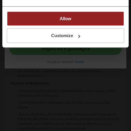
mondi disponibili.
Playmobil – come completare un reclamo e effettuare un
reso?
Allow
Politica di Recesso:
Registrandoti confermi di aver letto e accettato il "
Regolamento
” e la "
Politica
Il Cliente può esercitare il diritto di recesso entro 14 giorni dalla
della privacy.
"
Customize
ricezione dei prodotti senza dover specificare il motivo e senza
penalità.
Registrati e guadagna
Il Cliente dovrà indicare il numero dell’Ordine e i Prodotti per i
quali si intende esercitare il diritto di recesso.
Il Cliente è responsabile della diminuzione del valore dei Prodotti
Hai già un Account?
Accedi
risultante da una manipolazione dei Prodotti diversa da quella
necessaria per stabilirne la natura, le caratteristiche e il
funzionamento.
Modalità di Restituzione:
I Prodotti vanno restituiti a Playmobil Italia entro 14 giorni dalla
comunicazione di recesso.
I costi diretti della restituzione dei Prodotti sono a carico del
Cliente.
In caso di recesso, Playmobil Italia rimborserà tutti i pagamenti
effettuati dal Cliente compresi i costi di consegna (ad eccezione di
eventuali costi supplementari), utilizzando lo stesso mezzo di
pagamento usato per la transazione iniziale.