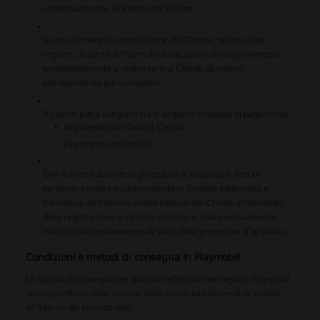
contestualmente all’inoltro dell’Ordine.
In caso di mancata accettazione dell’Ordine, per qualsiasi
ragione, da parte di Playmobil Italia, quest’ultima provvederà
tempestivamente a rimborsare al Cliente gli importi
eventualmente già corrisposti.
Il Cliente potrà scegliere tra le seguenti modalità di pagamento:
Pagamento con Carta di Credito;
Pagamento con PayPal;
Ove richieste durante la procedura d’acquisto, le fatture
verranno emesse esclusivamente in formato elettronico e
trasmesse all’indirizzo e-mail indicato dal Cliente al momento
della registrazione o ad altro indirizzo e-mail eventualmente
indicato successivamente all’inizio della procedura d’acquisto.
Condizioni e metodi di consegna in Playmobil
Le opzioni di consegna per gli ordini effettuati nel negozio Playmobil
sono specificate nella sezione delle Condizioni Generali di Vendita
all'interno del loro sito web.