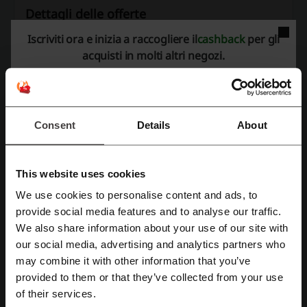
Dettagli delle offerte
Iscriviti ora e inizia a raccogliere il
cashback
per gli
Codici sconto
4
acquisti in molti altri negozi.
Miglior sconto
50%
Ultimo aggiornamento
01/08/26, 07:01
Consent
Details
About
Valutazione dei codici sconto per Nike
This website uses cookies
Valutazione media: 4.37, basata su 494 voti
We use cookies to personalise content and ads, to
Registrati tramite Facebook
provide social media features and to analyse our traffic.
contatta Nike
We also share information about your use of our site with
our social media, advertising and analytics partners who
Nike
Registrati tramite Google
may combine it with other information that you’ve
provided to them or that they’ve collected from your use
Scopri anche codici promozionali simili
Registrati tramite email
of their services.
JD Sports
Puma
Private Sport Shop
Nencini Sport