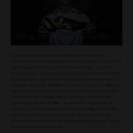
La popolarità dei prodotti firmati
Nike
, grazie anche ai nomi
importanti scelti come testimonial è cresciuta in tutto il mondo. Basta
ricordare quelli di Michael Jordan e Francesco Totti – sportivi di
massimo livello e subito si capisce come mai contemporaneamente
è cresciuta anche la loro fama di azienda che presta particolare
attenzione alla qualità.
Qualità
che ha fatto sì che dal 2000
Nike
sia
stata scelta come fornitrice ufficiale Liga e FA Premier League. Dal
2007 anche Serie A,
Coppa Italia
e Supercoppa Italiana hanno
cominciato a rifornirsi da
Nike
– un nome che è una garanzia di
successo. Inoltre l'equipaggiamento marchiato
Nike
è stato scelto
anche da alcune tra le principali squadre di calcio europee ed
internazionali, come Atletico Madrid, Manchester City, Inter, Roma,
Atalanta, AS Monaco e molti altri.