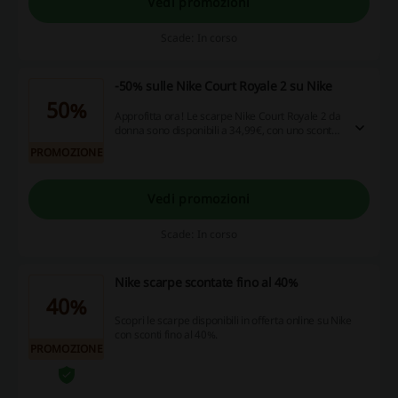
Vedi promozioni
Scade: In corso
-50% sulle Nike Court Royale 2 su Nike
50%
Approfitta ora! Le scarpe Nike Court Royale 2 da
donna sono disponibili a 34,99€, con uno sconto
del 50% rispetto al prezzo originale.
PROMOZIONE
Vedi promozioni
Scade: In corso
Nike scarpe scontate fino al 40%
40%
Scopri le scarpe disponibili in offerta online su Nike
con sconti fino al 40%.
PROMOZIONE