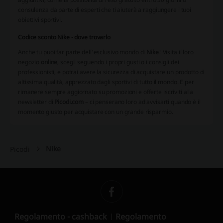
consulenza da parte di esperti che ti aiuterà a raggiungere i tuoi
obiettivi sportivi.
Codice sconto Nike - dove trovarlo
Anche tu puoi far parte dell'esclusivo mondo di
Nike
! Visita il loro
negozio
online
, scegli seguendo i propri gusti o i consigli dei
professionisti, e potrai avere la sicurezza di acquistare un prodotto di
altissima qualità, apprezzato dagli sportivi di tutto il mondo. E per
rimanere sempre aggiornato su promozioni e offerte iscriviti alla
newsletter di
Picodi.com
– ci penserano loro ad avvisarti quando è il
momento giusto per acquistare con un grande risparmio.
Nike
Picodi
Regolamento - cashback
Regolamento