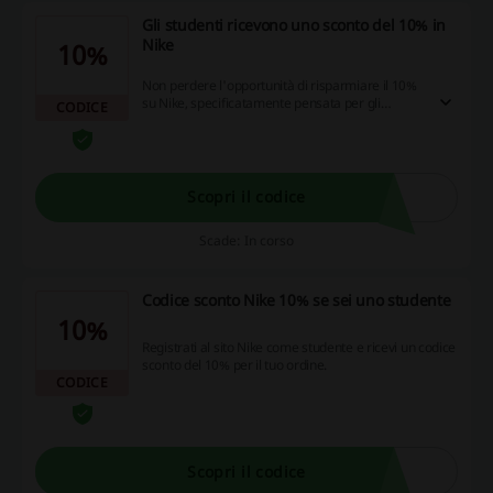
Gli studenti ricevono uno sconto del 10% in
Nike
10%
Non perdere l'opportunità di risparmiare il 10%
su Nike, specificatamente pensata per gli
CODICE
studenti! Basta iscriversi su UNiDAYS per
confermare il tuo stato di studente e ottenere il
codice sconto. Approfittane subito per fare
acquisti intelligenti e conveniente.
Scopri il codice
Scade: In corso
Codice sconto Nike 10% se sei uno studente
10%
Registrati al sito Nike come studente e ricevi un codice
sconto del 10% per il tuo ordine.
CODICE
Scopri il codice