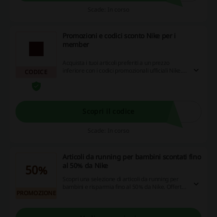
Scade: In corso
Promozioni e codici sconto Nike per i
member
Acquista i tuoi articoli preferiti a un prezzo
inferiore con i codici promozionali ufficiali Nike.
CODICE
Scopri sconti e promozioni e trova gli articoli
perfetti per dare il massimo. Solo come Member
Nike puoi accedere a offerte esclusive, codici
promozionali Nike e usufruire di consegna e resi
gratuiti su ogni ordine.
Scopri il codice
Scade: In corso
Articoli da running per bambini scontati fino
al 50% da Nike
50%
Scopri una selezione di articoli da running per
bambini e risparmia fino al 50% da Nike. Offerte
PROMOZIONE
su prodotti selezionati, ideali per allenarsi e
divertirsi.