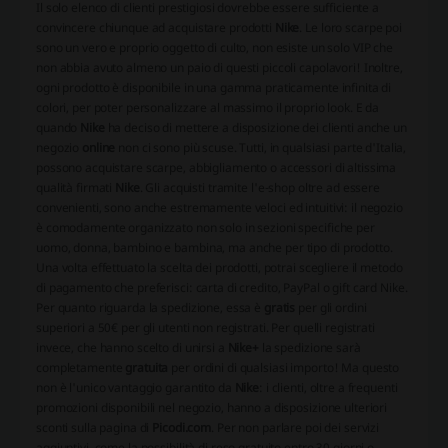
Il solo elenco di clienti prestigiosi dovrebbe essere sufficiente a
convincere chiunque ad acquistare prodotti
Nike
. Le loro scarpe poi
sono un vero e proprio oggetto di culto, non esiste un solo VIP che
non abbia avuto almeno un paio di questi piccoli capolavori! Inoltre,
ogni prodotto è disponibile in una gamma praticamente infinita di
colori, per poter personalizzare al massimo il proprio look. E da
quando
Nike
ha deciso di mettere a disposizione dei clienti anche un
negozio
online
non ci sono più scuse. Tutti, in qualsiasi parte d'Italia,
possono acquistare scarpe, abbigliamento o accessori di altissima
qualità firmati
Nike
. Gli acquisti tramite l'e-shop oltre ad essere
convenienti, sono anche estremamente veloci ed intuitivi: il negozio
è comodamente organizzato non solo in sezioni specifiche per
uomo, donna, bambino e bambina, ma anche per tipo di prodotto.
Una volta effettuato la scelta dei prodotti, potrai scegliere il metodo
di pagamento che preferisci: carta di credito, PayPal o gift card Nike.
Per quanto riguarda la spedizione, essa è
gratis
per gli ordini
superiori a 50€ per gli utenti non registrati. Per quelli registrati
invece, che hanno scelto di unirsi a
Nike+
la spedizione sarà
completamente
gratuita
per ordini di qualsiasi importo! Ma questo
non è l'unico vantaggio garantito da
Nike
: i clienti, oltre a frequenti
promozioni disponibili nel negozio, hanno a disposizione ulteriori
sconti sulla pagina di
Picodi.com
. Per non parlare poi dei servizi
aggiuntivi, come la possibilità di reso gratuito entro 30 giorni o