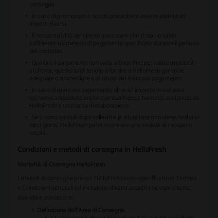
consegna.
In caso di promozioni o sconti, potrebbero essere addebitati
importi diversi.
È responsabilità del cliente assicurare che ci sia un saldo
sufficiente sul metodo di pagamento specificato durante il periodo
del contratto.
Qualora il pagamento non vada a buon fine per cause imputabili
al cliente, questo sarà tenuto a fornire a HelloFresh garanzie
adeguate o a rimediare alla causa del mancato pagamento.
In caso di mancato pagamento, oltre all'importo in sospeso
verranno addebitate anche eventuali spese bancarie sostenute da
HelloFresh e una tassa di elaborazione.
Se ci sono insoluti dopo solleciti e la situazione non viene risolta in
dieci giorni, HelloFresh potrà incaricare una società di recupero
crediti.
Condizioni e metodi di consegna in HelloFresh
Modalità di Consegna HelloFresh
I metodi di consegna presso HelloFresh sono specificati nei
Termini
e Condizioni generali
ed includono diversi aspetti che ogni cliente
dovrebbe conoscere:
Definizione dell’Area di Consegna
:
La consegna è disponibile solo in Italia e nelle specifiche