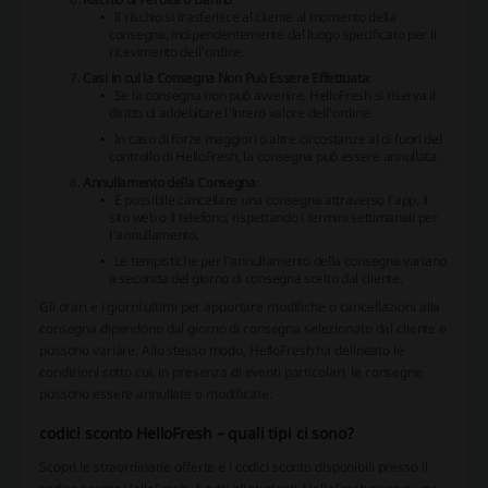
Il rischio si trasferisce al cliente al momento della
consegna, indipendentemente dal luogo specificato per il
ricevimento dell'ordine.
Casi in cui la Consegna Non Può Essere Effettuata
:
Se la consegna non può avvenire, HelloFresh si riserva il
diritto di addebitare l'intero valore dell'ordine.
In caso di forze maggiori o altre circostanze al di fuori del
controllo di HelloFresh, la consegna può essere annullata.
Annullamento della Consegna
:
È possibile cancellare una consegna attraverso l'app, il
sito web o il telefono, rispettando i termini settimanali per
l’annullamento.
Le tempistiche per l'annullamento della consegna variano
a seconda del giorno di consegna scelto dal cliente.
Gli orari e i giorni ultimi per apportare modifiche o cancellazioni alla
consegna dipendono dal giorno di consegna selezionato dal cliente e
possono variare. Allo stesso modo, HelloFresh ha delineato le
condizioni sotto cui, in presenza di eventi particolari, le consegne
possono essere annullate o modificate.
codici sconto HelloFresh – quali tipi ci sono?
Scopri le straordinarie offerte e i codici sconto disponibili presso il