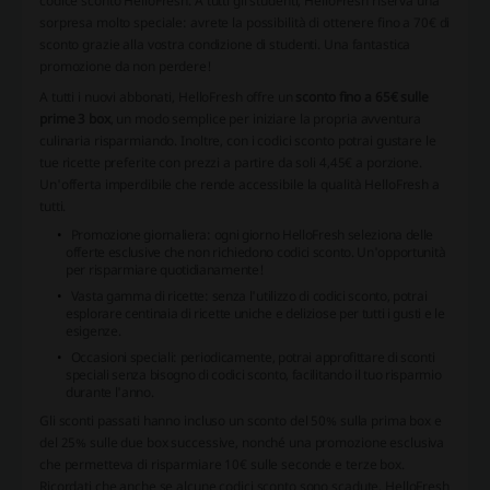
codice sconto HelloFresh. A tutti gli studenti, HelloFresh riserva una
sorpresa molto speciale: avrete la possibilità di ottenere fino a 70€ di
sconto grazie alla vostra condizione di studenti. Una fantastica
promozione da non perdere!
A tutti i nuovi abbonati, HelloFresh offre un
sconto fino a 65€ sulle
prime 3 box
, un modo semplice per iniziare la propria avventura
culinaria risparmiando. Inoltre, con i codici sconto potrai gustare le
tue ricette preferite con prezzi a partire da soli 4,45€ a porzione.
Un'offerta imperdibile che rende accessibile la qualità HelloFresh a
tutti.
Promozione giornaliera: ogni giorno HelloFresh seleziona delle
offerte esclusive che non richiedono codici sconto. Un'opportunità
per risparmiare quotidianamente!
Vasta gamma di ricette: senza l'utilizzo di codici sconto, potrai
esplorare centinaia di ricette uniche e deliziose per tutti i gusti e le
esigenze.
Occasioni speciali: periodicamente, potrai approfittare di sconti
speciali senza bisogno di codici sconto, facilitando il tuo risparmio
durante l'anno.
Gli sconti passati hanno incluso un
sconto del 50% sulla prima box e
del 25% sulle due box successive
, nonché una promozione esclusiva
che permetteva di risparmiare 10€ sulle seconde e terze box.
Ricordati che anche se alcune codici sconto sono scadute, HelloFresh