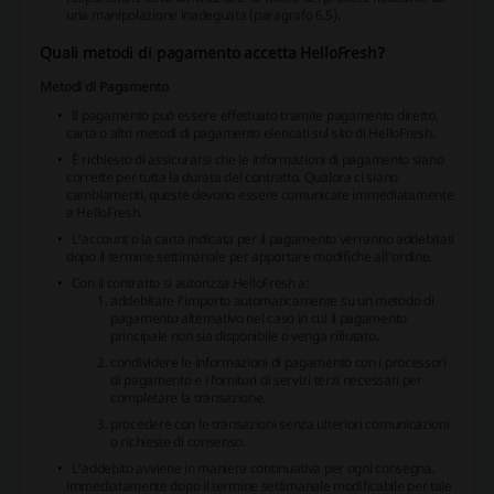
una manipolazione inadeguata (
paragrafo 6.5
).
Quali metodi di pagamento accetta HelloFresh?
Metodi di Pagamento
Il pagamento può essere effettuato tramite pagamento diretto,
carta o altri metodi di pagamento elencati sul sito di HelloFresh.
È richiesto di assicurarsi che le informazioni di pagamento siano
corrette per tutta la durata del contratto. Qualora ci siano
cambiamenti, queste devono essere comunicate immediatamente
a HelloFresh.
L'account o la carta indicata per il pagamento verranno addebitati
dopo il termine settimanale per apportare modifiche all'ordine.
Con il contratto si autorizza HelloFresh a:
addebitare l'importo automaticamente su un metodo di
pagamento alternativo nel caso in cui il pagamento
principale non sia disponibile o venga rifiutato.
condividere le informazioni di pagamento con i processori
di pagamento e i fornitori di servizi terzi necessari per
completare la transazione.
procedere con le transazioni senza ulteriori comunicazioni
o richieste di consenso.
L'addebito avviene in maniera continuativa per ogni consegna,
immediatamente dopo il termine settimanale modificabile per tale