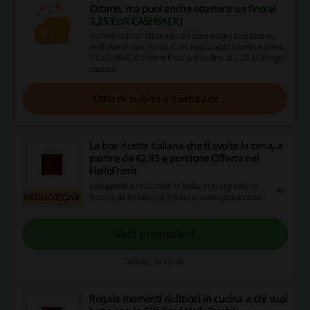
Ottimo, ma puoi anche ottenere un
fino al
2,25 EUR CASHBACK
!
Iscriviti subito! Ricordati di iniziare ogni acquisto su
HelloFresh con Picodi. Cerca qui codici sconto e attiva
il CASHBACK. Ottieni il tuo primo fino al 2,25 EUR oggi
stesso!
Ottieni subito il cashback
La box ricette italiana che ti svolta la cena, a
partire da €2,85 a porzione Offerta nel
HelloFresh
Sviluppata e realizzata in Italia, con ingredienti
freschi da fornitori di fiducia e consegna a casa,
PROMOZIONE
a partire da €2,85 a porzione
Vedi promozioni
Scade: In corso
Regala momenti deliziosi in cucina a chi vuoi