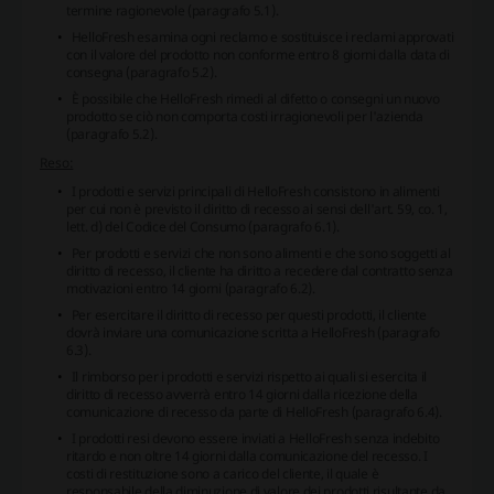
termine ragionevole (
paragrafo 5.1
).
HelloFresh esamina ogni reclamo e sostituisce i reclami approvati
con il valore del prodotto non conforme entro 8 giorni dalla data di
consegna (
paragrafo 5.2
).
È possibile che HelloFresh rimedi al difetto o consegni un nuovo
prodotto se ciò non comporta costi irragionevoli per l'azienda
(
paragrafo 5.2
).
Reso:
I prodotti e servizi principali di HelloFresh consistono in alimenti
per cui non è previsto il diritto di recesso ai sensi dell'art. 59, co. 1,
lett. d) del Codice del Consumo (
paragrafo 6.1
).
Per prodotti e servizi che non sono alimenti e che sono soggetti al
diritto di recesso, il cliente ha diritto a recedere dal contratto senza
motivazioni entro 14 giorni (
paragrafo 6.2
).
Per esercitare il diritto di recesso per questi prodotti, il cliente
dovrà inviare una comunicazione scritta a HelloFresh (
paragrafo
6.3
).
Il rimborso per i prodotti e servizi rispetto ai quali si esercita il
diritto di recesso avverrà entro 14 giorni dalla ricezione della
comunicazione di recesso da parte di HelloFresh (
paragrafo 6.4
).
I prodotti resi devono essere inviati a HelloFresh senza indebito
ritardo e non oltre 14 giorni dalla comunicazione del recesso. I
costi di restituzione sono a carico del cliente, il quale è
responsabile della diminuzione di valore dei prodotti risultante da