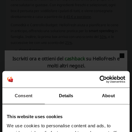
cene salutari e gustose. Con ingredienti freschi e selezionati, ogni
box è pensata per soddisfare i palati di tutti, e viene consegnata
direttamente a casa a partire da
4,45 € a porzione
.
Comodità e Controllo Budget
: HelloFresh aiuta a pianificare le cene
in anticipo, offrendo una soluzione pratica per lo
smart spending
in
famiglia. Inoltre, la prima box arriva con uno sconto del
50%
, e le
successive tre con uno sconto del
25%
.
Come funziona
:
Scegli le tue ricette preferite.
Iscriviti ora e ottieni del
cashback
su HelloFresh e
Seleziona giorno e orario di consegna.
molti altri negozi.
Ricevi gli ingredienti freschi e predosati direttamente a
domicilio.
Varietà di Ricette
: ogni settimana sono disponibili
20 nuove
ricette
, tra cui proposte italiane, internazionali, a basso apporto
calorico e a basso impatto ambientale.
Consent
Details
About
Niente più stress della spesa
: ingredienti predosati e freschi,
selezionati con cura, per dire addio agli sprechi e alla fatica di fare
la spesa.
Flessibilità
: l'abbonamento è senza vincoli, permettendo di
This website uses cookies
scegliere quando e dove ricevere la box, con la possibilità di
mettere in pausa o modificare le impostazioni dell'account.
We use cookies to personalise content and ads, to
Con
HelloFresh
, la pianificazione delle cene è facilitata dall'app che
Registrati tramite Facebook