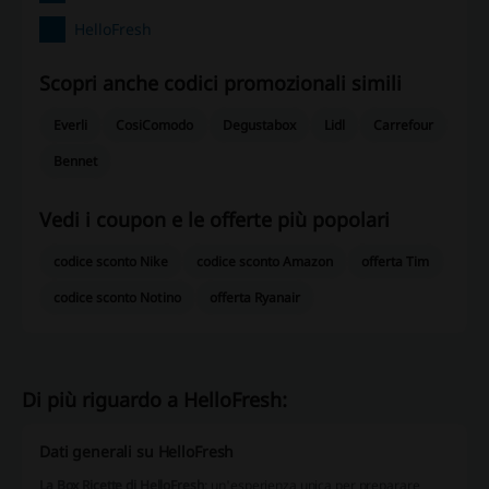
HelloFresh
Scopri anche codici promozionali simili
Everli
CosiComodo
Degustabox
Lidl
Carrefour
Bennet
Vedi i coupon e le offerte più popolari
codice sconto Nike
codice sconto Amazon
offerta Tim
codice sconto Notino
offerta Ryanair
Di più riguardo a HelloFresh:
Dati generali su HelloFresh
La Box Ricette di HelloFresh
: un'esperienza unica per preparare