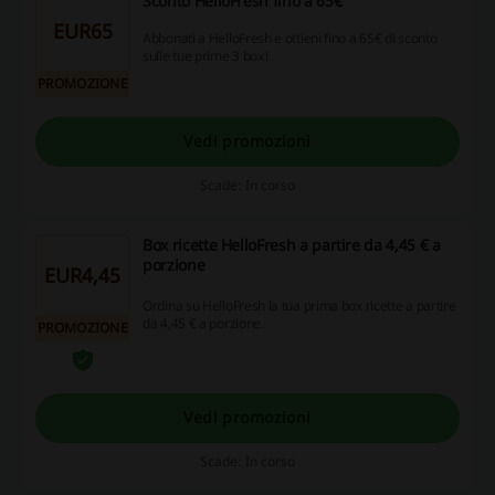
Sconto HelloFresh fino a 65€
EUR65
Abbonati a HelloFresh e ottieni fino a 65€ di sconto
sulle tue prime 3 box!
PROMOZIONE
Vedi promozioni
Scade: In corso
Box ricette HelloFresh a partire da 4,45 € a
porzione
EUR4,45
Ordina su HelloFresh la tua prima box ricette a partire
da 4,45 € a porzione.
PROMOZIONE
Vedi promozioni
Scade: In corso