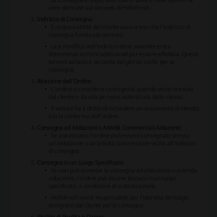
aree elencate sul sito web di HelloFresh.
Indirizzo di Consegna
:
È responsabilità del cliente assicurarsi che l'indirizzo di
consegna fornito sia corretto.
Una modifica dell'indirizzo deve avvenire entro
determinati termini settimanali per essere effettiva. Questi
termini variano a seconda del giorno scelto per la
consegna.
Ricezione dell’Ordine
:
L'ordine si considera consegnato quando viene ricevuto
dal cliente o da una persona autorizzata dallo stesso.
Il vettore ha il diritto di richiedere un documento di identità
e/o la conferma dell'ordine.
Consegna ad Abitazioni o Attività Commerciali Adiacenti
:
Se autorizzato, l'ordine può essere consegnato presso
un'abitazione o un'attività commerciale vicina all'indirizzo
di consegna.
Consegna in un Luogo Specificato
:
Se non può avvenire la consegna ad abitazione o azienda
adiacente, l'ordine può essere lasciato in un luogo
specificato, a condizione di autorizzazione.
HelloFresh non è responsabile per l'idoneità del luogo
designato dal cliente per la consegna.
Rischio di Perdita o Danno
: