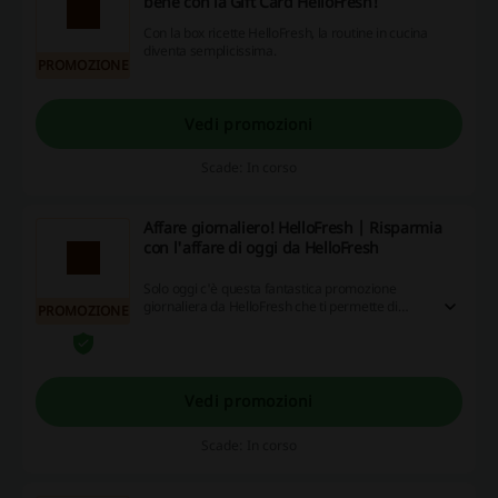
bene con la Gift Card HelloFresh!
Con la box ricette HelloFresh, la routine in cucina
diventa semplicissima.
PROMOZIONE
Vedi promozioni
Scade: In corso
Affare giornaliero! HelloFresh | Risparmia
con l'affare di oggi da HelloFresh
Solo oggi c'è questa fantastica promozione
giornaliera da HelloFresh che ti permette di
PROMOZIONE
risparmiare! Non perdertela!
Vedi promozioni
Scade: In corso