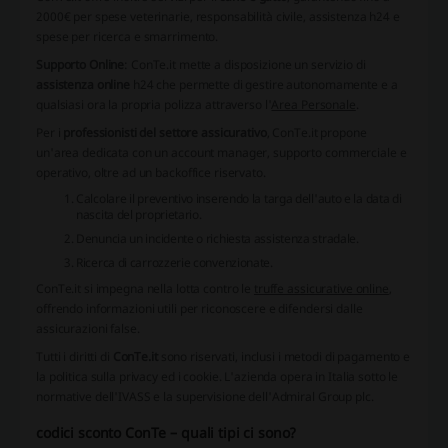
2000€ per spese veterinarie, responsabilità civile, assistenza h24 e
spese per ricerca e smarrimento.
Supporto Online
: ConTe.it mette a disposizione un servizio di
assistenza online
h24 che permette di gestire autonomamente e a
qualsiasi ora la propria polizza attraverso l'
Area Personale
.
Per i
professionisti del settore assicurativo
, ConTe.it propone
un'area dedicata con un account manager, supporto commerciale e
operativo, oltre ad un backoffice riservato.
Calcolare il preventivo inserendo la targa dell'auto e la data di
nascita del proprietario.
Denuncia un incidente o richiesta assistenza stradale.
Ricerca di carrozzerie convenzionate.
ConTe.it si impegna nella lotta contro le
truffe assicurative online
,
offrendo informazioni utili per riconoscere e difendersi dalle
assicurazioni false.
Tutti i diritti di
ConTe.it
sono riservati, inclusi i metodi di pagamento e
la politica sulla privacy ed i cookie. L'azienda opera in Italia sotto le
normative dell'IVASS e la supervisione dell'Admiral Group plc.
codici sconto ConTe – quali tipi ci sono?