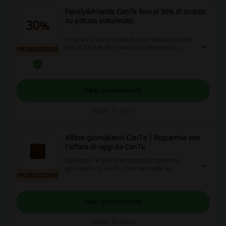
Family&Friends ConTe fino al 30% di sconto
su polizza auto/moto
30%
Assicura la tua seconda auto o moto con sconto
fino al 30%! Anche i tuoi amici ne possono
PROMOZIONE
beneficiare! La promozione è valida solo per
l'acquisto di una nuova polizza. Per più dettagli
visita la pagina di ConTe.
Vedi promozioni
Scade: In corso
Affare giornaliero! ConTe | Risparmia con
l'affare di oggi da ConTe
Solo oggi c'è questa fantastica promozione
giornaliera da ConTe che ti permette di
PROMOZIONE
risparmiare! Non perdertela!
Vedi promozioni
Scade: In corso