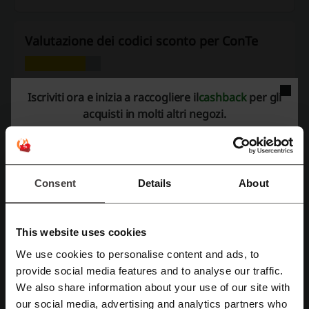
Valutazione dei codici sconto per ConTe
Valutazione media: 4.01, basata su 520 voti
Iscriviti ora e inizia a raccogliere il
cashback
per gli
acquisti in molti altri negozi.
contatta ConTe
ConTe
Scopri anche codici promozionali simili
Consent
Details
About
Eni Plenitude
Findomestic
PayPal
Heymondo
Fineco
Verti
Columbus Assicurazioni
Enel Energia
This website uses cookies
Quixa
We use cookies to personalise content and ads, to
Registrati tramite Facebook
provide social media features and to analyse our traffic.
Vedi i coupon e le offerte più popolari
We also share information about your use of our site with
our social media, advertising and analytics partners who
Registrati tramite Google