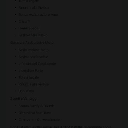
Tutela Legale
Rinuncia alla Rivalsa
Bonus Assicurazione Auto
Cristalli
Eventi Speciali
Kasko e Mini Kasko
Garanzie Assicurative Moto
Assicurazione Moto
Assistenza Stradale
Infortuni del Conducente
Incendio e Furto
Tutela Legale
Rinuncia alla Rivalsa
Bonus Rca
Sconti e Vantaggi
Sconto Family & Friends
Dispositivo Satellitare
Carrozzerie Convenzionate
ConTe.it offre inoltre servizi per il
cane e gatto
, garantendo fino a