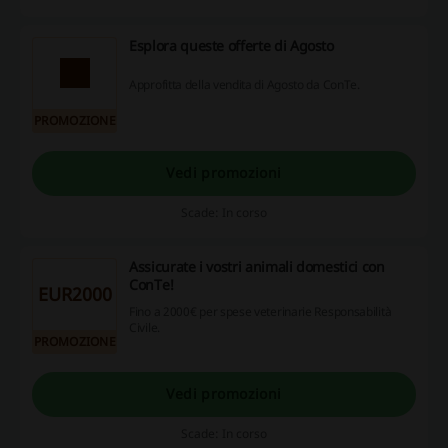
Esplora queste offerte di Agosto
Approfitta della vendita di Agosto da ConTe.
PROMOZIONE
Vedi promozioni
Scade: In corso
Assicurate i vostri animali domestici con
ConTe!
EUR2000
Fino a 2000€ per spese veterinarie Responsabilità
Civile.
PROMOZIONE
Vedi promozioni
Scade: In corso