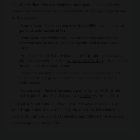
Scopri le migliori offerte e
codici sconto
disponibili su
ConTe
per il
mese di Febbraio 2024. Sono l'opportunità perfetta per risparmiare
sui tuoi acquisti!
Promo:
Approfitta di una riduzione fino al
30%
sulla polizza auto
grazie ai
codici sconto
di
ConTe
.
Promo Family&Friends:
Assicura una seconda auto o moto
ricevendo fino al
30%
di sconto con i
codici sconto
esclusivi di
ConTe
.
E non dimenticare l'affare giornaliero!
Ogni giorno una nuova
offerta sorprendente presso
codice sconto ConTe
, perfetta per chi
ama risparmiare opportunamente.
Proteggi i tuoi amici a quattro zampe con
codice sconto ConTe
!
Fino a
2000€
per spese veterinarie coperte con i sensazionali
codici sconto
.
Assicurazione Furto e Incendio:
a partire da soli
250€
. Un altro
motivo per sfruttare i
codici sconto
di
ConTe
e sentirsi sereni.
Tutti questi sconti sono facili da ottenere e bastano pochi clic per
vederli applicati al tuo carrello. Ricorda, questi
codici sconto
non
durano per sempre, quindi assicurati di approfittarne mentre sono
ancora disponibili su
ConTe
.