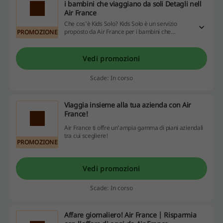
i bambini che viaggiano da soli Detagli nell
Air France
Che cos'è Kids Solo? Kids Solo è un servizio
proposto da Air France per i bambini che
PROMOZIONE
viaggiano da soli. Grazie a questo servizio, i
bambini tra i 4 e i 17 anni per i voli nazionali e tra
i 5 e i 17 per i voli internazionali di viaggiare da
Vedi promozioni
soli. Le condizioni e le tariffe del servizio Kids
Solo differiscono in funzione dell'età e
Scade: In corso
dell'itinerario del bambino.
Viaggia insieme alla tua azienda con Air
France!
Air France ti offre un'ampia gamma di piani aziendali
tra cui scegliere!
PROMOZIONE
Vedi promozioni
Scade: In corso
Affare giornaliero! Air France | Risparmia