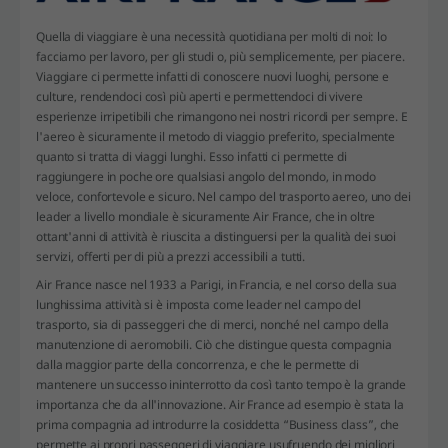
Quella di viaggiare è una necessità quotidiana per molti di noi: lo
facciamo per lavoro, per gli studi o, più semplicemente, per piacere.
Viaggiare ci permette infatti di conoscere nuovi luoghi, persone e
culture, rendendoci così più aperti e permettendoci di vivere
esperienze irripetibili che rimangono nei nostri ricordi per sempre. E
l'aereo è sicuramente il metodo di viaggio preferito, specialmente
quanto si tratta di viaggi lunghi. Esso infatti ci permette di
raggiungere in poche ore qualsiasi angolo del mondo, in modo
veloce, confortevole e sicuro. Nel campo del trasporto aereo, uno dei
leader a livello mondiale è sicuramente Air France, che in oltre
ottant'anni di attività è riuscita a distinguersi per la qualità dei suoi
servizi, offerti per di più a prezzi accessibili a tutti.
Air France nasce nel 1933 a Parigi, in Francia, e nel corso della sua
lunghissima attività si è imposta come leader nel campo del
trasporto, sia di passeggeri che di merci, nonché nel campo della
manutenzione di aeromobili. Ciò che distingue questa compagnia
dalla maggior parte della concorrenza, e che le permette di
mantenere un successo ininterrotto da così tanto tempo è la grande
importanza che da all'innovazione. Air France ad esempio è stata la
prima compagnia ad introdurre la cosiddetta “Business class”, che
permette ai propri passeggeri di viaggiare usufruendo dei migliori