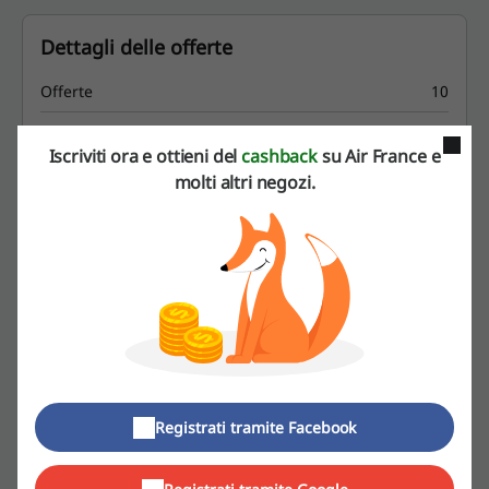
Dettagli delle offerte
Offerte
10
Miglior sconto
EUR489
Iscriviti ora e ottieni del
cashback
su Air France e
Ultimo aggiornamento
01/08/26, 07:01
molti altri negozi.
Utilizziamo link di affiliazione e potremmo ricevere una commissione.
Valutazione dei codici sconto per Air France
Valutazione media: 4.44, basata su 460 voti
contatta Air France
Registrati tramite Facebook
Air France