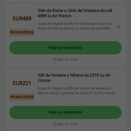
Volo da Roma a Città del Messico da soli
489€ la Air France
EUR489
Scopri le migliori tariffe Air France per volare da
Roma a Città del Messico a partire da soli 489€.
PROMOZIONE
Un’occasione imperdibile per organizzare il tuo
prossimo viaggio intercontinentale
risparmiando!
Vedi promozioni
Scade: In corso
Voli da Venezia a Milano da 221€ su Air
France
EUR221
Scopri le migliori tariffe per volare da Venezia a
Milano: prezzi a partire da soli 221€ su Air France!
PROMOZIONE
Vedi promozioni
Scade: In corso