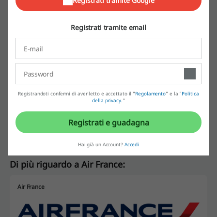
Registrati tramite Google
Scopri anche codici promozionali simili
Emirates
EasyJet
Volotea
TAP Air Portugal
Registrati tramite email
evueling
Ryanair
Vedi i coupon e le offerte più popolari
codice sconto Amazon
codice sconto Nike
Registrandoti confermi di aver letto e accettato il "
Regolamento
” e la "
Politica
della privacy.
"
offerta Vodafone
offerta Unieuro
codice sconto Zooplus
Registrati e guadagna
Hai già un Account?
Accedi
Di più riguardo a Air France:
Air France