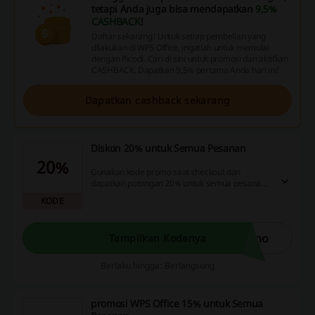
tetapi Anda juga bisa mendapatkan
9,5%
CASHBACK
!
Daftar sekarang! Untuk setiap pembelian yang
dilakukan di WPS Office, ingatlah untuk memulai
dengan Picodi. Cari di sini untuk promosi dan aktifkan
CASHBACK. Dapatkan 9,5% pertama Anda hari ini!
Dapatkan cashback sekarang
Diskon 20% untuk Semua Pesanan
20%
Gunakan kode promo saat checkout dan
dapatkan potongan 20% untuk semua pesanan
Anda. Hemat lebih banyak untuk setiap
KODE
pembelian!
omo
Tampilkan Kodenya
Berlaku hingga: Berlangsung
promosi WPS Office 15% untuk Semua