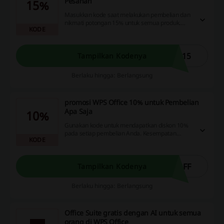
Pesanan
15%
Masukkan kode saat melakukan pembelian dan
nikmati potongan 15% untuk semua produk.
KODE
Belanja lebih hemat dengan penawaran ini!
A15
Tampilkan Kodenya
Berlaku hingga: Berlangsung
promosi WPS Office 10% untuk Pembelian
Apa Saja
10%
Gunakan kode untuk mendapatkan diskon 10%
pada setiap pembelian Anda. Kesempatan
KODE
bagus untuk menghemat lebih banyak.
OFF
Tampilkan Kodenya
Berlaku hingga: Berlangsung
Office Suite gratis dengan AI untuk semua
orang di WPS Office