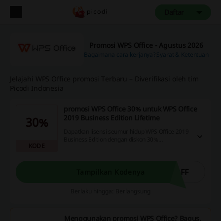
Daftar
Promosi WPS Office - Agustus 2026
Bagaimana cara kerjanya?
Syarat & Ketentuan
Jelajahi WPS Office promosi Terbaru – Diverifikasi oleh tim
Picodi Indonesia
promosi WPS Office 30% untuk WPS Office
2019 Business Edition Lifetime
30%
Dapatkan lisensi seumur hidup WPS Office 2019
Business Edition dengan diskon 30%
KODE
menggunakan kode Investasi cerdas untuk
kebutuhan bisnis Anda.
OFF
Tampilkan Kodenya
Berlaku hingga: Berlangsung
Menggunakan promosi WPS Office? Bagus,