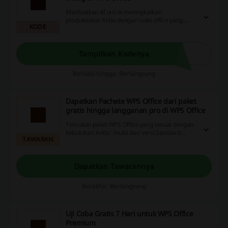
Manfaatkan AI untuk meningkatkan
produktivitas Anda dengan suite office yang
KODE
serbaguna dan gratis, serta selaras sempurna
dengan MS Office! Gunakan kode diskon,
nikmati promosi menarik, dan dapatkan
cashback instan hanya dengan satu klik. Buruan,
Tampilkan Kodenya
jangan sampai ketinggalan!
Berlaku hingga: Berlangsung
Dapatkan Pachete WPS Office dari paket
gratis hingga langganan pro di WPS Office
Temukan paket WPS Office yang sesuai dengan
kebutuhan Anda: mulai dari versi Standard
TAWARAN
gratis atau upgrade ke paket Pro dengan harga
mulai dari Rp47.000/bulan (ditagih tahunan)
yang menawarkan fitur PDF dan pengeditan
dokumen yang canggih. Pilihan dengan
Dapatkan Tawarannya
teknologi AI dan semua alat premium juga
tersedia!
Berakhir: Berlangsung
Uji Coba Gratis 7 Hari untuk WPS Office
Premium