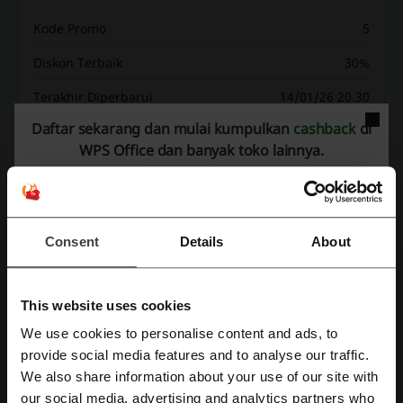
Kode Promo
5
Diskon Terbaik
30%
Terakhir Diperbarui
14/01/26 20.30
Daftar sekarang dan mulai kumpulkan
cashback
di
Kami menggunakan tautan afiliasi dan mungkin menerima komisi.
WPS Office dan banyak toko lainnya.
Peringkat kode diskon untuk WPS Office
Consent
Details
About
Nilai kode diskon untuk WPS Office dan bantu pengguna lain
memilih penawaran terbaik
This website uses cookies
Kontak WPS Office:
We use cookies to personalise content and ads, to
WPS Office
Daftar dengan Facebook
provide social media features and to analyse our traffic.
We also share information about your use of our site with
Cek juga kode promo serupa
our social media, advertising and analytics partners who