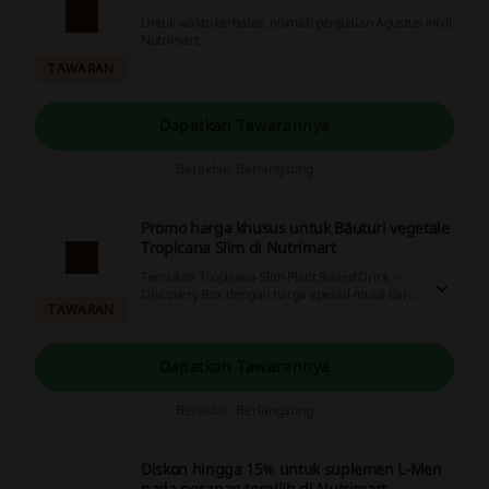
Untuk waktu terbatas, nikmati penjualan Agustus ini di
Nutrimart.
TAWARAN
Dapatkan Tawarannya
Berakhir: Berlangsung
Promo harga khusus untuk Băuturi vegetale
Tropicana Slim di Nutrimart
Temukan Tropicana Slim Plant Based Drink –
Discovery Box dengan harga spesial mulai dari 9
TAWARAN
per unit. Minuman nabati ini bebas gula
tambahan, kaya serat, rendah lemak, dan ideal
untuk gaya hidup vegan.
Dapatkan Tawarannya
Berakhir: Berlangsung
Diskon hingga 15% untuk suplemen L-Men
pada pesanan terpilih di Nutrimart