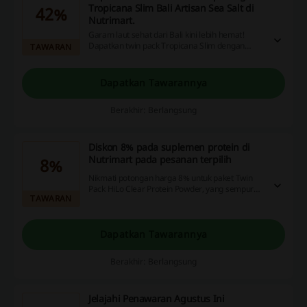
Tropicana Slim Bali Artisan Sea Salt di
42%
Nutrimart.
Garam laut sehat dari Bali kini lebih hemat!
Dapatkan twin pack Tropicana Slim dengan
TAWARAN
potongan harga spesial 42%.
Dapatkan Tawarannya
Berakhir: Berlangsung
Diskon 8% pada suplemen protein di
Nutrimart pada pesanan terpilih
8%
Nikmati potongan harga 8% untuk paket Twin
Pack HiLo Clear Protein Powder, yang sempurna
TAWARAN
untuk hidrasi dan asupan protein harian.
Rasanya yang segar dan buah persik
membuatnya ideal untuk gaya hidup aktif Anda.
Dapatkan Tawarannya
Berakhir: Berlangsung
Jelajahi Penawaran Agustus Ini