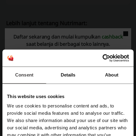
Lebih lanjut tentang Nutrimart:
Daftar sekarang dan mulai kumpulkan
cashback
Apa yang kita ketahui tentang Nutrimart?
saat belanja di berbagai toko lainnya.
Nutrimart
adalah toko online resmi dari Nutrifood Indonesia yang
menyediakan berbagai produk kesehatan dan makanan sehat. Untuk
pengalaman berbelanja terbaik, situs ini merekomendasikan agar
JavaScript diaktifkan pada browser pengguna.
Pengiriman ke rumah
tersedia dengan menghubungi nomor:
Consent
Details
About
0877-8779-9000
Pada Nutrimart, konsumen dapat menemukan berbagai kategori
produk seperti:
This website uses cookies
Madu dan Pemanis
We use cookies to personalise content and ads, to
Susu, Yogurt, dan Whey Protein
Daftar dengan Facebook
provide social media features and to analyse our traffic.
Kopi dan Minuman Coklat
We also share information about your use of our site with
Minyak, Saus, dan Cabe
our social media, advertising and analytics partners who
Beras dan Mie
Daftar dengan Google
may combine it with other information that you’ve