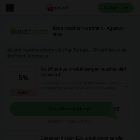
Daftar
Kode voucher Nutrimart - Agustus
2026
Jelajahi Nutrimart kode voucher Terbaru – Diverifikasi oleh
tim Picodi Indonesia
5% off semua produk dengan voucher dari
Nutrimart
5%
Segera dapatkan Voucher Nutrimart dan nikmati
potongan harga tambahan sebesar 5% untuk
KODE
semua produk. Jangan lewatkan kesempatan ini
untuk berhemat saat berbelanja!
HY5
Tampilkan Kodenya
Berlaku hingga: 02/01/27
Dapatkan diskon 42% untuk paket ganda