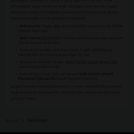
penawaran-penawaran menarik yang akan memberikan Anda
kesempatan untuk berhemat lebih. Berbagai kode voucher dapat
ditemukan untuk memudahkan pengalaman belanja Anda. Berikut
adalah beberapa contoh penawaran yang ada:
kode voucher
hingga
40%
untuk pembelian pertama Anda di kode
voucher Nutrimart.
kode voucher
20%
DISKON untuk produk kesehatan dan makanan
di kode voucher Nutrimart.
Promo kode voucher Nutrimart Gratis Ongkir
untuk belanja
minimal 200 ribu, maksimal potongan 30 ribu.
Penawaran eksklusif dengan
kode voucher Diskon hingga 30%
untuk Susu Protein terpilih.
Promo khusus bulan Februari dengan
kode voucher Jelajahi
Penawaran Februari Ini
di kode voucher Nutrimart.
Jangan lewatkan kesempatan emas ini untuk memanfaatkan semua
kode voucher di kode voucher Nutrimart dan nikmati penghematan
yang luar biasa!
Nutrimart
Picodi