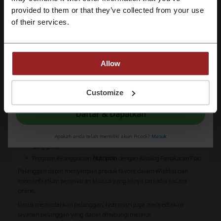
Jus Buah dan Sirup
provided to them or that they’ve collected from your use
Biskuit dan Crunch
Daftar dengan e-mail
of their services.
Selai dan Spread
Beberapa merek terkemuka yang tersedia di Nutrimart meliputi:
Tropicana Slim
L-Men
Allow
HiLo
Nutrisari
Dengan mendaftar, anda telah mengonfirmasi bahwa and telah membaca dan
menyetujui "
Syarat & Ketentuan
” dan "
Kebijakan Privasi.
"
Customize
W’Dank
Lokalate
Daftar & Dapatkan
Nutrimart juga menawarkan berbagai keuntungan seperti:
Paket Hemat
Apakah anda telah memiliki akun Picodi?
Masuk
Langganan
Program Keanggotaan
Nutripoin
dengan Katalog Penukaran Poin
Pelanggan dapat menyimpan produk favorit dalam
Wishlist
dan
memanfaatkan penawaran khusus yang hanya tersedia secara
online.
Untuk memudahkan pelanggan, Nutrimart juga menyediakan
layanan pelanggan yang dapat dihubungi melalui: