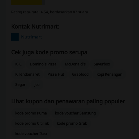
Rating rata-rata: 4.54, berdasarkan 82 suara
Kontak Nutrimart:
Nutrimart
Cek juga kode promo serupa
KFC
Domino's Pizza
McDonald's
Sayurbox
KlikIndomaret
Pizza Hut
Grabfood
Kopi Kenangan
Segari
Jco
Lihat kupon dan penawaran paling populer
kode promo Puma
kode voucher Samsung
kode promo Citilink
kode promo Grab
kode voucher Ikea