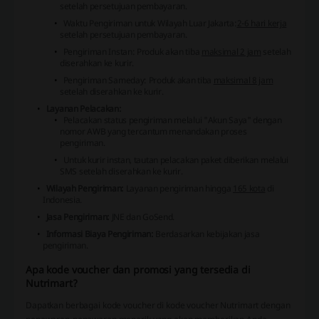
setelah persetujuan pembayaran.
Waktu Pengiriman untuk Wilayah Luar Jakarta:
2-6 hari kerja
setelah persetujuan pembayaran.
Pengiriman Instan:
Produk akan tiba
maksimal 2 jam
setelah
diserahkan ke kurir.
Pengiriman Sameday:
Produk akan tiba
maksimal 8 jam
setelah diserahkan ke kurir.
Layanan Pelacakan:
Pelacakan status pengiriman melalui
"Akun Saya"
dengan
nomor AWB yang tercantum menandakan proses
pengiriman.
Untuk kurir instan, tautan pelacakan paket diberikan melalui
SMS setelah diserahkan ke kurir.
Wilayah Pengiriman:
Layanan pengiriman hingga
165 kota
di
Indonesia.
Jasa Pengiriman:
JNE dan GoSend.
Informasi Biaya Pengiriman:
Berdasarkan kebijakan jasa
pengiriman.
Apa kode voucher dan promosi yang tersedia di
Nutrimart?
Dapatkan berbagai kode voucher di kode voucher Nutrimart dengan