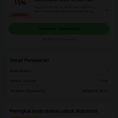
15%
Tingkatkan latihan Anda dengan suplemen L-
Men Platinum dan nikmati potongan harga
TAWARAN
hingga 15%. Produk ini kaya akan protein, yang
sempurna untuk mendukung pertumbuhan
massa otot dan meningkatkan performa atletik
Anda.
Dapatkan Tawarannya
Berakhir: Berlangsung
Detail Penawaran
Kode Promo
1
Diskon Terbaik
42%
Terakhir Diperbarui
04/08/26 18.41
Peringkat kode diskon untuk Nutrimart