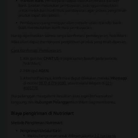
Transfer Bank
: Pembayaran dapat dilakukan melalui transfer
bank. Setelah melakukan pembayaran, pelanggan diwajibkan
untuk melakukan konfirmasi pembayaran agar proses pengiriman
produk dapat dilanjutkan.
Pembayaran yang menggunakan metode selain transfer bank
tidak membutuhkan konfirmasi pembayaran.
Harap diperhatikan bahwa tanpa konfirmasi pembayaran,
NutriMart
tidak akan dapat memproses pengiriman produk yang telah dipesan.
Cara Konfirmasi Pembayaran:
Klik gambar
CHAT US
di pojok kanan bawah pada website
NutriMart
.
Pilih opsi
AGEN
.
Alternatif lainnya, konfirmasi dapat dilakukan melalui
Whatsapp
di nomor
0877-8779-9000
, atau melalui telepon di
021-
4605778
.
Jika pelanggan mengalami kesulitan atau ingin berkonsultasi
langsung, tim
Hubungan Pelanggan
NutriMart
siap membantu.
Biaya pengiriman di Nutrimart
Metode Pengiriman Nutrimart:
Pengiriman Melalui Kurir:
Waktu Pengiriman untuk Wilayah Jakarta:
1-2 hari kerja