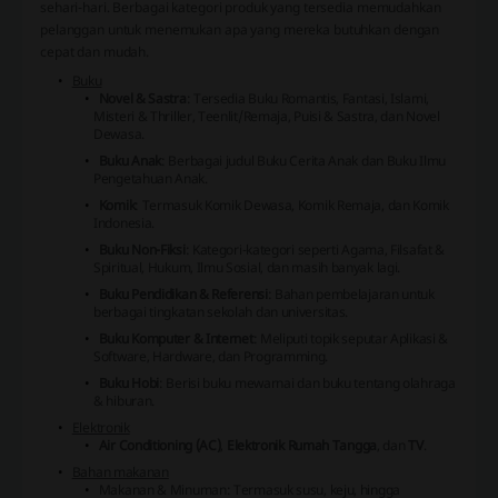
sehari-hari. Berbagai kategori produk yang tersedia memudahkan
pelanggan untuk menemukan apa yang mereka butuhkan dengan
cepat dan mudah.
Buku
Novel & Sastra
: Tersedia Buku Romantis, Fantasi, Islami,
Misteri & Thriller, Teenlit/Remaja, Puisi & Sastra, dan Novel
Dewasa.
Buku Anak
: Berbagai judul Buku Cerita Anak dan Buku Ilmu
Pengetahuan Anak.
Komik
: Termasuk Komik Dewasa, Komik Remaja, dan Komik
Indonesia.
Buku Non-Fiksi
: Kategori-kategori seperti Agama, Filsafat &
Spiritual, Hukum, Ilmu Sosial, dan masih banyak lagi.
Buku Pendidikan & Referensi
: Bahan pembelajaran untuk
berbagai tingkatan sekolah dan universitas.
Buku Komputer & Internet
: Meliputi topik seputar Aplikasi &
Software, Hardware, dan Programming.
Buku Hobi
: Berisi buku mewarnai dan buku tentang olahraga
& hiburan.
Elektronik
Air Conditioning (AC)
,
Elektronik Rumah Tangga
, dan
TV
.
Bahan makanan
Makanan & Minuman: Termasuk susu, keju, hingga