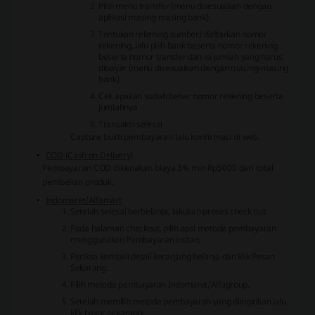
Pilih menu transfer (menu disesuaikan dengan
aplikasi masing-masing bank)
Tentukan rekening sumber/ daftarkan nomor
rekening, lalu pilih bank beserta nomor rekening
beserta nomor transfer dan isi jumlah yang harus
dibayar (menu disesuaikan dengan masing-masing
bank)
Cek apakah sudah benar nomor rekening beserta
jumlahnya
Transaksi selesai
Capture bukti pembayaran lalu konfirmasi di web.
COD (Cash on Delivery)
Pembayaran COD dikenakan biaya 3% min Rp5000 dari total
pembelian produk.
Indomaret/Alfamart
Setelah selesai berbelanja, lakukan proses check out.
Pada halaman checkout, pilih opsi metode pembayaran
menggunakan Pembayaran instan.
Periksa kembali detail keranjang belanja dan klik Pesan
Sekarang.
Pilih metode pembayaran Indomaret/Alfagroup.
Setelah memilih metode pembayaran yang diinginkan lalu
klik bayar sekarang.