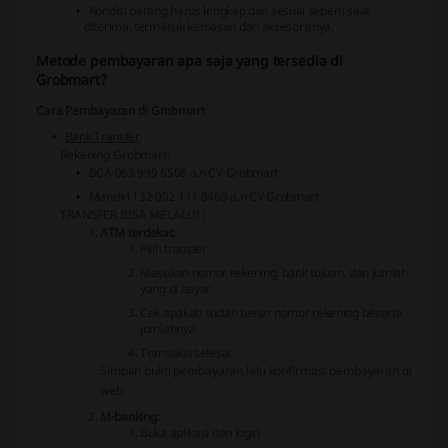
Kondisi barang harus lengkap dan sesuai seperti saat
diterima, termasuk kemasan dan aksesorisnya.
Metode pembayaran apa saja yang tersedia di
Grobmart?
Cara Pembayaran di Grobmart
Bank Transfer
Rekening Grobmart:
BCA 063 999 6508 a.n CV Grobmart
Mandiri 132 002 111 8469 a.n CV Grobmart
TRANSFER BISA MELALUI :
ATM terdekat:
Pilih transfer
Masukan nomor rekening, bank tujuan, dan jumlah
yang di bayar.
Cek apakah sudah benar nomor rekening beserta
jumlahnya
Transaksi selesai
Simpan bukti pembayaran lalu konfirmasi pembayaran di
web
M-banking:
Buka aplikasi dan login