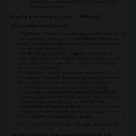
rentang waktu yang tersedia ke nomor rekening virtual
account yang tertera.
Syarat dan metode pengiriman di Grobmart
Metode Pengiriman di Grobmart:
PENGIRIMAN STANDAR:
Merupakan biaya pengiriman standar di
Grobmart dengan tarif ongkir hanya
Rp3.000 per buku
. Wilayah
yang termasuk dalam pengiriman standar mencakup Pulau Jawa,
Pulau Bali, dan Sumatra Utara.
PENGIRIMAN REGULER:
Untuk pengiriman ke wilayah di luar
Pulau Jawa, Pulau Bali, dan Sumatra Utara akan dikenakan biaya
pengiriman reguler yang merupakan biaya normal dari pihak
ekspedisi yang digunakan.
1-2 HARI:
Metode pengiriman dengan estimasi waktu 1-2 hari
kerja khusus untuk wilayah Bandung & Jabodetabek (untuk non
GrobPrime) serta wilayah Jawa Barat, Jakarta, Tangerang,
Surakarta, Semarang, dan Surabaya (untuk GrobPrime).
PENGIRIMAN HARI YANG SAMA (Khusus Bahan Makanan):
SameDay adalah pengiriman dalam satu hari dengan beberapa
waktu pengiriman yang bisa dipilih untuk Kota Bandung.
BAYAR DI TEMPAT (Cash on Delivery):
Metode pembayaran di
tempat (rumah, kantor, dsb.) dengan biaya tambahan sebesar 3%,
minimal Rp5.000, dari total pembelian produk.
Untuk layanan jasa pengiriman, digunakan
Ninja (ninjaxpress.co)
.
Apa saja Grobmart kode promo yang ada saat ini?