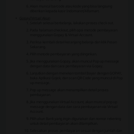
Akan muncul barcode atau kode yang bisa langsung
diberikan kepada kasir Indomaret/Alfamart.
Gopay/Virtual Akun
Setelah selesai berbelanja, lakukan proses check out.
Pada halaman checkout, pilih opsi metode pembayaran
menggunakan Gopay & Virtual Account.
Periksa kembali detail keranjang belanja dan klik Pesan
Sekarang.
Pilih metode pembayaran yang diinginkan.
Jika menggunakan Gopay, akan muncul Pop up message
dengan data dan cara pembayaran via Gopay.
Lanjutkan dengan menekan tombol Bayar dengan GOPAY,
buka Aplikasi Gojek, dan scan QR Code yang muncul di Pop
up message.
Pop up message akan menampilkan detail proses
pembayaran.
Jika menggunakan Virtual Account, akan muncul pop up
message dengan data dan cara pembayaran via Virtual
Account.
Pilih akun Bank yang ingin digunakan dan nomor rekening
untuk detail pembayaran akan ditampilkan.
Selesaikan proses pembayaran sesuai dengan jumlah dan