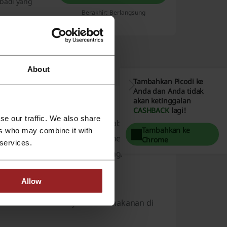
ibadi yang
Berakhir: Berlangsung
About
Tambahkan Picodi ke
Anda dan Anda tidak
akan ketinggalan
CASHBACK
lagi!
se our traffic. We also share
ng yang dioperasikan oleh Tablecross Inc..
Tambahkan ke
ers who may combine it with
epang. byFood berfokus pada pemesanan tur
Chrome
 services.
n budaya terkait kuliner Jepang.
Allow
an aktivitas budaya terkait makanan di