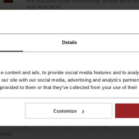
Pilih nilai kartu hadiah elektronik dan sertakan pesan pr
ingin Anda kirim.
TAWARAN
ih lanjut tentang byFood:
Details
nformasi umum tentang byFood
e content and ads, to provide social media features and to analy
yFood adalah platform pemesanan pengalaman kuliner di Jepa
 our site with our social media, advertising and analytics partn
ablecross Inc. didirikan pada tahun 2016 dan berbasis di J
 provided to them or that they’ve collected from your use of their
akanan, kelas memasak, reservasi restoran, serta pengalama
roduk apa yang ditawarkan oleh byFood
Customize
yFood menyediakan layanan pemesanan pengalaman kuliner d
epang.