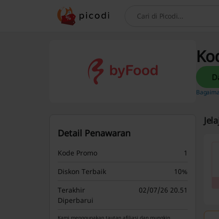
Cari
Ko
Bagaima
Jel
Detail Penawaran
Kode Promo
1
Diskon Terbaik
10%
Terakhir
02/07/26 20.51
Diperbarui
Kami menggunakan tautan afiliasi dan mungkin