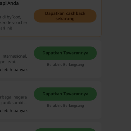
api Anda
Dapatkan cashback
 di byFood,
sekarang
uk kode voucher
ri ini!
Dapatkan Tawarannya
internasional,
an lezat
Berakhir: Berlangsung
a lebih banyak
Dapatkan Tawarannya
rbagai negara
 unik sambil
Berakhir: Berlangsung
agai pilihan
a lebih banyak