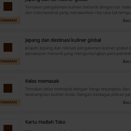
Temukan pengalaman kuliner menarik dengan tur mak
dan internasional yang menawarkan cita rasa tak terlup
ragam kreasi unik yang akan memanjakan lidah Anda.
Bac
TAWARAN
Jepang dan destinasi kuliner global
Jelajahi Jepang dan nikmati pengalaman kuliner global
penawaran menarik yang menguntungkan para pembeli
Temukan beragam akomodasi yang menawarkan diskon 
Bac
TAWARAN
gastronomi yang tak terlupakan.
Kelas memasak
Temukan kelas memasak dengan harga terjangkau dan 
keterampilan kuliner Anda. Dengan berbagai pilihan yan
Anda dapat menikmati pengalaman belajar sambil men
Bac
TAWARAN
kemampuan memasak Anda tanpa menguras kantong.
Kartu Hadiah Toko