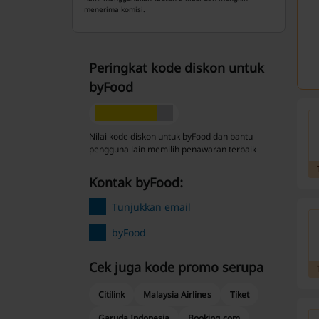
menerima komisi.
Peringkat kode diskon untuk
byFood
Nilai kode diskon untuk byFood dan bantu
pengguna lain memilih penawaran terbaik
Kontak byFood:
Tunjukkan email
byFood
Cek juga kode promo serupa
Citilink
Malaysia Airlines
Tiket
Garuda Indonesia
Booking.com