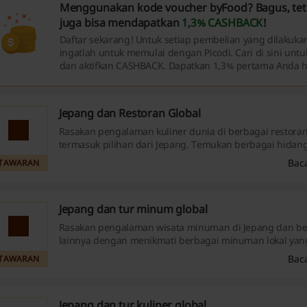
Menggunakan kode voucher byFood? Bagus, tet
juga bisa mendapatkan
1,3% CASHBACK
!
Daftar sekarang! Untuk setiap pembelian yang dilakukan
ingatlah untuk memulai dengan Picodi. Cari di sini unt
dan aktifkan CASHBACK. Dapatkan 1,3% pertama Anda ha
Jepang dan Restoran Global
Rasakan pengalaman kuliner dunia di berbagai restoran 
termasuk pilihan dari Jepang. Temukan berbagai hidang
dengan harga yang lebih terjangkau!
Bac
TAWARAN
Jepang dan tur minum global
Rasakan pengalaman wisata minuman di Jepang dan be
lainnya dengan menikmati berbagai minuman lokal yang
menjelajahi budaya yang berwarna-warni. Temukan berb
Bac
TAWARAN
yang menanti Anda!
Jepang dan tur kuliner global