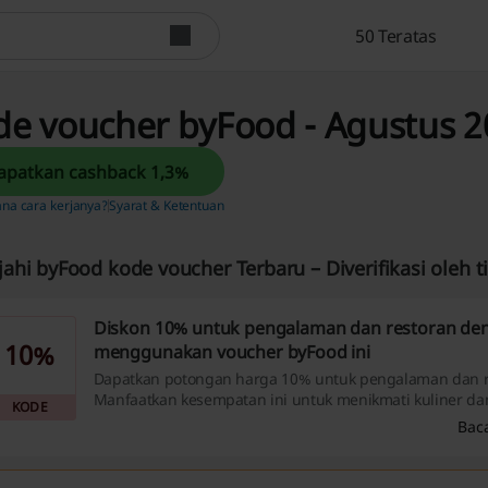
50 Teratas
de voucher byFood - Agustus 2
Dapatkan cashback 1,3%
na cara kerjanya?
Syarat & Ketentuan
ajahi byFood kode voucher Terbaru – Diverifikasi oleh 
Diskon 10% untuk pengalaman dan restoran de
10%
menggunakan voucher byFood ini
Dapatkan potongan harga 10% untuk pengalaman dan r
Manfaatkan kesempatan ini untuk menikmati kuliner dan
KODE
menarik dengan harga lebih terjangkau!
Bac