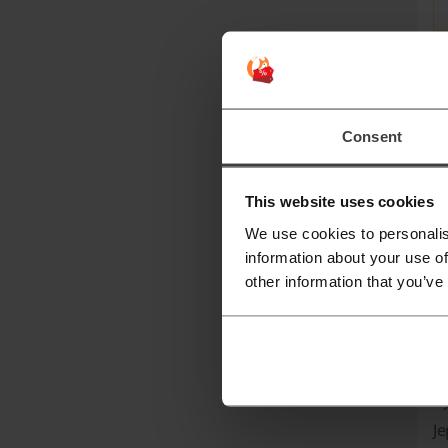
Leb
Consent
I
This website uses cookies
We use cookies to personalis
b
information about your use of
T
other information that you’ve
m
P
b
J