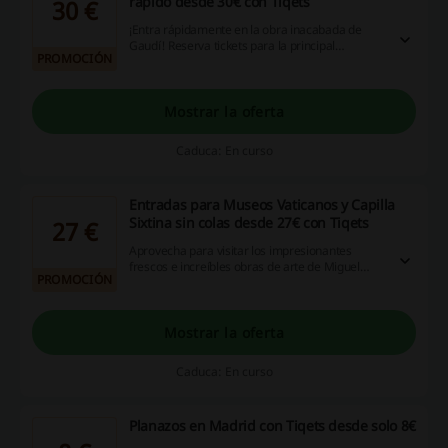
rápido desde 30€ con Tiqets
30 €
¡Entra rápidamente en la obra inacabada de
Gaudí! Reserva tickets para la principal
PROMOCIÓN
atracción de Barcelona desde tu teléfono, ¡solo
tardarás un minuto! Siempre de la mano de
Tiqets.
Mostrar la oferta
Caduca: En curso
Entradas para Museos Vaticanos y Capilla
Sixtina sin colas desde 27€ con Tiqets
27 €
Aprovecha para visitar los impresionantes
frescos e increíbles obras de arte de Miguel
PROMOCIÓN
Ángel. Ahora puedes hacerte con tu entrada con
el mejor precio. ¡Sáltate las largas colas y ve
algunas de las mejores obras de arte del
mundo!
Mostrar la oferta
Caduca: En curso
Planazos en Madrid con Tiqets desde solo 8€