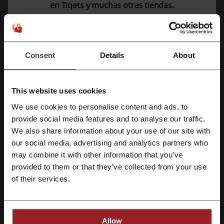
Casa Milà - La Pedrera.
en Tiqets y muchas otras tiendas.
Barcelona City Cards.
Visita y Museo Inmersivo Spotify del Camp Nou y el FC Barcelona.
Aquarium de Barcelona.
Tours en bus turístico por Barcelona.
Consent
Details
About
Las actividades más populares incluyen:
Park Güell en Barcelona.
Museos Vaticanos en Roma.
This website uses cookies
Burj Khalifa en Dubái.
We use cookies to personalise content and ads, to
Palacio da Pena en Sintra y parque.
Regístrate con Facebook
provide social media features and to analyse our traffic.
One World Observatory en Nueva York.
We also share information about your use of our site with
Heineken Experience en Ámsterdam.
our social media, advertising and analytics partners who
Regístrate con Google
Tiqets se enorgullece de ser
socio de los establecimientos más
may combine it with other information that you’ve
queridos
del mundo, promoviendo el acceso a la cultura según los
provided to them or that they’ve collected from your use
intereses y preferencias de cada visitante.
Regístrate con el correo electrónico
of their services.
Con la
app de Tiqets
, los usuarios pueden simplificar sus
experiencias culturales, descubriendo destinos, planificando en
camino y accediendo a sus entradas incluso sin conexión a Internet.
Allow
Reclamos y devoluciones en Tiqets