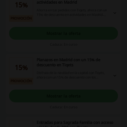
actividades en Madrid
15%
Ahorra en tus pedidos con Tiqets, ahora con un
15% de descuento en actividades en Madrid.
PROMOCIÓN
¡Ahorra en cada compra en tu próxima estancia
en la capital!
Mostrar la oferta
Caduca: En curso
Planazos en Madrid con un 15% de
descuento en Tiqets
15%
Disfruta de la navidad en la capital con Tiqets,
ahora con un 15% de descuento con los
PROMOCIÓN
planazos para disfrutar del invierno ¡Entra y
ahorra ya!
Mostrar la oferta
Caduca: En curso
Entradas para Sagrada Familia con acceso