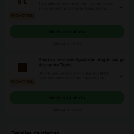
8 €
Entra ahora y no te pierdas los mejores precios
en los planes más cool de la ciudad, ahora
desde solo 8€ podrás disfrutar de cines, tours,
PROMOCIÓN
entradas a teatros, museos y mucho más
Mostrar la oferta
Caduca: En curso
Ahorra dinero este Agosto sin ningún código
descuento Tiqets
¡Todo lo que buscas al precio que necesitas!
Descubre ahora las ofertas especiales de
PROMOCIÓN
Agosto. ¿Te lo piensas perder?
Mostrar la oferta
Caduca: En curso
Detalles de ofertas