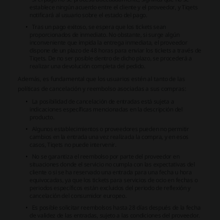
establece ningún acuerdo entre el cliente y el proveedor, y Tiqets
notificará al usuario sobre el estado del pago.
Tras un pago exitoso, se espera que los tickets sean
proporcionados de inmediato. No obstante, si surge algún
inconveniente que impida la entrega inmediata, el proveedor
dispone de un plazo de 48 horas para enviar los tickets a través de
Tiqets. De no ser posible dentro de dicho plazo, se procederá a
realizar una devolución completa del pedido.
Además, es fundamental que los usuarios estén al tanto de las
políticas de cancelación y reembolso asociadas a sus compras:
La posibilidad de cancelación de entradas está sujeta a
indicaciones específicas mencionadas en la descripción del
producto.
Algunos establecimientos o proveedores pueden no permitir
cambios en la entrada una vez realizada la compra, y en esos
casos, Tiqets no puede intervenir.
No se garantiza el reembolso por parte del proveedor en
situaciones donde el servicio no cumpla con las expectativas del
cliente o si se ha reservado una entrada para una fecha u hora
equivocadas, ya que los tickets para servicios de ocio en fechas o
periodos específicos están excluidos del periodo de reflexión y
cancelación del consumidor europeo.
Es posible solicitar reembolsos hasta 28 días después de la fecha
de validez de las entradas, sujeto a las condiciones del proveedor.