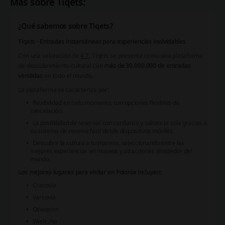
Más sobre Tiqets:
¿Qué sabemos sobre Tiqets?
Tiqets - Entradas instantáneas para experiencias inolvidables
Con una valoración de
4.7
, Tiqets se presenta como una plataforma
de descubrimiento cultural con
más de 30.000.000 de entradas
vendidas
en todo el mundo.
La plataforma se caracteriza por:
Flexibilidad en todo momento, con
opciones flexibles de
cancelación
.
La posibilidad de
reservar con confianza
y sáltate la cola gracias a
su sistema de reserva fácil desde dispositivos móviles.
Descubrir la cultura a tu manera, seleccionando entre las
mejores experiencias en museos y atracciones
alrededor del
mundo.
Los mejores lugares para visitar en Polonia incluyen:
Cracovia
Varsovia
Oświęcim
Wieliczka