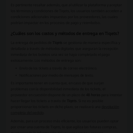
Es pertinente resaltar además, que al utilizar la plataforma y aceptar
los términos y condiciones de Tiqets, los usuarios también acceden a
condiciones adicionales impuestas por los proveedores, las cuales
podrían impactar en los procesos de pago y reembolso.
¿Cuáles son los costos y métodos de entrega en Tiqets?
La entrega de pedidos de
Tiqets
se gestiona de manera específica y
detallada a través de métodos digitales que aseguran la recepción
inmediata de los boletos una vez se haya completado el pago
exitosamente. Los métodos de entrega son:
Envío de los tickets a través de correo electrónico.
Notificaciones por medio de mensajes de texto.
Es importante tener en cuenta que, en caso de que surjan
problemas con la disponibilidad inmediata de los tickets, el
proveedor en cuestión dispone de un plazo de
48 horas
para intentar
hacer llegar los tickets a través de
Tiqets
. Si no es posible
proporcionar los tickets en dicho plazo, se realizará una
devolución
completa del pedido
.
Además, para un proceso más eficiente, los usuarios pueden optar
por crear una
cuenta de Tiqets
, lo que agiliza las futuras compras,
manteniendo la información del usuario segura y precisa.