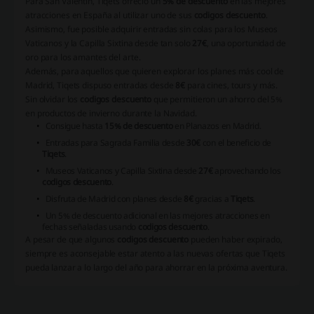
Para San Valentín, Tiqets ofreció un
5% de descuento
en las mejores
atracciones en España al utilizar uno de sus
codigos descuento
.
Asimismo, fue posible adquirir entradas sin colas para los Museos
Vaticanos y la Capilla Sixtina desde tan solo
27€
, una oportunidad de
oro para los amantes del arte.
Además, para aquellos que quieren explorar los planes más cool de
Madrid, Tiqets dispuso entradas desde
8€
para cines, tours y más.
Sin olvidar los
codigos descuento
que permitieron un ahorro del 5%
en productos de invierno durante la Navidad.
Consigue hasta
15% de descuento
en Planazos en Madrid.
Entradas para Sagrada Familia desde
30€
con el beneficio de
Tiqets
.
Museos Vaticanos y Capilla Sixtina desde
27€
aprovechando los
codigos descuento
.
Disfruta de Madrid con planes desde
8€
gracias a
Tiqets
.
Un 5% de descuento adicional en las mejores atracciones en
fechas señaladas usando
codigos descuento
.
A pesar de que algunos
codigos descuento
pueden haber expirado,
siempre es aconsejable estar atento a las nuevas ofertas que Tiqets
pueda lanzar a lo largo del año para ahorrar en la próxima aventura.