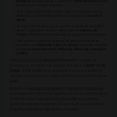
pedidos
de la propia cuenta, o verificar el
correo electrónico
donde
se enviaron los detalles del pedido.
Si el código se ha perdido o existe algún inconveniente con su
utilización, se recomienda ponerse en contacto con
atención al
cliente
.
Es importante destacar que la atención al cliente de Startselect
ofrece su apoyo para resolver dudas sobre la
redención de
códigos
o situaciones en las que algo no salga como se esperaba.
Para asistencia adicional, el equipo de atención al cliente de
Startselect está
disponible 7 días a la semana
, se puede contactar
a través de
correo electrónico, WhatsApp, Messenger, Instagram
y Twitter
.
Dentro de la sección de
preguntas frecuentes
en la página de
Startselect, se encuentra una categoría dedicada a la
ayuda con los
códigos
, donde posiblemente se ofrezcan soluciones a problemas
comunes relacionados con códigos defectuosos o procedimientos de
canje.
Respecto a la
cancelación de pedidos
y la
devolución de productos
,
no se proporciona información especifica en el texto suministrado. Si
se necesita tratar estas cuestiones, es probable que la misma
sección de preguntas frecuentes o el contacto directo con atención
al cliente pueda ofrecer más detalles al respecto.