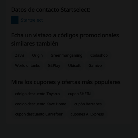
Datos de contacto Startselect:
Startselect
Echa un vistazo a códigos promocionales
similares también
Zavvi
Origin
Greenmangaming
Codashop
World of tanks
G2Play
Ubisoft
Gamivo
Mira los cupones y ofertas más populares
código descuento Toysrus
cupon SHEIN
codigo descuento Kave Home
cupón Barrabes
cupon descuento Carrefour
cupones AliExpress