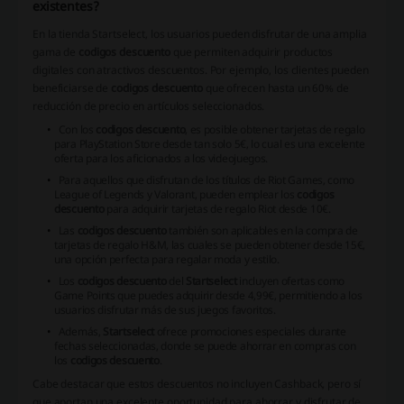
existentes?
En la tienda Startselect, los usuarios pueden disfrutar de una amplia
gama de
codigos descuento
que permiten adquirir productos
digitales con atractivos descuentos. Por ejemplo, los clientes pueden
beneficiarse de
codigos descuento
que ofrecen hasta un 60% de
reducción de precio en artículos seleccionados.
Con los
codigos descuento
, es posible obtener tarjetas de regalo
para PlayStation Store desde tan solo 5€, lo cual es una excelente
oferta para los aficionados a los videojuegos.
Para aquellos que disfrutan de los títulos de Riot Games, como
League of Legends y Valorant, pueden emplear los
codigos
descuento
para adquirir tarjetas de regalo Riot desde 10€.
Las
codigos descuento
también son aplicables en la compra de
tarjetas de regalo H&M, las cuales se pueden obtener desde 15€,
una opción perfecta para regalar moda y estilo.
Los
codigos descuento
del
Startselect
incluyen ofertas como
Game Points que puedes adquirir desde 4,99€, permitiendo a los
usuarios disfrutar más de sus juegos favoritos.
Además,
Startselect
ofrece promociones especiales durante
fechas seleccionadas, donde se puede ahorrar en compras con
los
codigos descuento
.
Cabe destacar que estos descuentos no incluyen Cashback, pero sí
que aportan una excelente oportunidad para ahorrar y disfrutar de