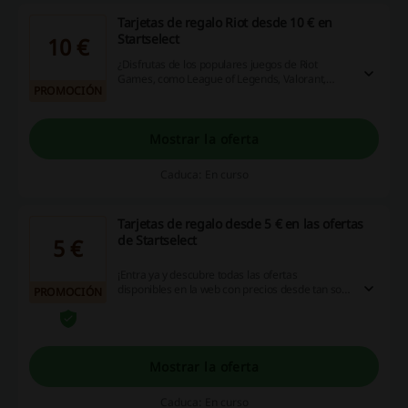
Tarjetas de regalo Riot desde 10 € en
Startselect
10 €
¿Disfrutas de los populares juegos de Riot
Games, como League of Legends, Valorant,
PROMOCIÓN
Teamfight Tactics y Legends of Runeterra?
¡Compra tarjetas de regalo de Riot Points de
forma rápida y sencilla para todo el universo de
Riot Games en Startselect pagando desde solo
Mostrar la oferta
10 €!
Caduca: En curso
Tarjetas de regalo desde 5 € en las ofertas
de Startselect
5 €
¡Entra ya y descubre todas las ofertas
disponibles en la web con precios desde tan solo
PROMOCIÓN
5 €!. ¡Una amplia selección de tarjetas regalo de
Google Play, Netflix, PlayStation, Roblox y
muchas marcas más ya te espera! ¡Haz clic!
Mostrar la oferta
Caduca: En curso