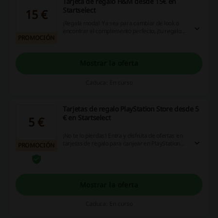
Tarjeta de regalo H&M desde 15€ en
Startselect
15 €
¡Regala moda! Ya sea para cambiar de look o
encontrar el complemento perfecto, ¡tu regalo
PROMOCIÓN
hará realidad los sueños de esa persona
especial! Las Tarjetas Regalo de H&M se
pueden usar para comprar en cualquier tienda
física de H&M, H&M Home y en hm.com en
Mostrar la oferta
España. ¡Sorprende a ese alguien especial con el
regalo que realmente quiere pagando desde
Caduca: En curso
solo 15€!
Tarjetas de regalo PlayStation Store desde 5
€ en Startselect
5 €
¡No te lo pierdas! Entra y disfruta de ofertas en
tarjetas de regalo para canjear en PlayStation
PROMOCIÓN
Store, con precios desde tan solo 5 €. ¡No
esperes más, consigue un regalo perfecto para
los gamers YA! ¡Compra ahora!
Mostrar la oferta
Caduca: En curso