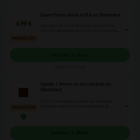
Game Points desde 4,99 € en Startselect
4,99 €
¡Aprovecha la oportunidad y compra créditos
para tus videojuegos favoritos a un precio más
bajo con Startselect! No esperes más, entra en
PROMOCIÓN
la web y descubre todas las ofertas actuales.
¡Haz clic ya!
Mostrar la oferta
Caduca: En curso
Agosto | Ahorra en tus compras en
Startselect
¡Todo lo que buscas al precio que necesitas!
Descubre ahora las ofertas especiales de
PROMOCIÓN
Agosto. ¿Te lo piensas perder?
Mostrar la oferta