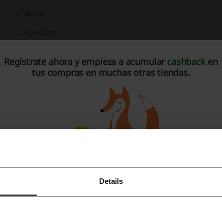
Botas
Fijaciones
Bastones
Regístrate ahora y empieza a acumular
cashback
en
Cascos
tus compras en muchas otras tiendas.
Pieles de foca
Accesorios de esquí y repuestos
Snowboard
: Para los amantes del snowboard, se ofrecen 
Tablas de snowboard
Botas de snowboard
Fijaciones de snowboard
Details
Regístrate con Facebook
Cascos de snowboard
Regístrate con Google
Cubiertas