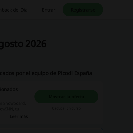
hback del Día
Entrar
Registrarse
gosto 2026
cados por el equipo de Picodi España
cionados
Mostrar la oferta
 en Snowboard.
Caduca: En curso
nowINN, tu
ada!
Leer más