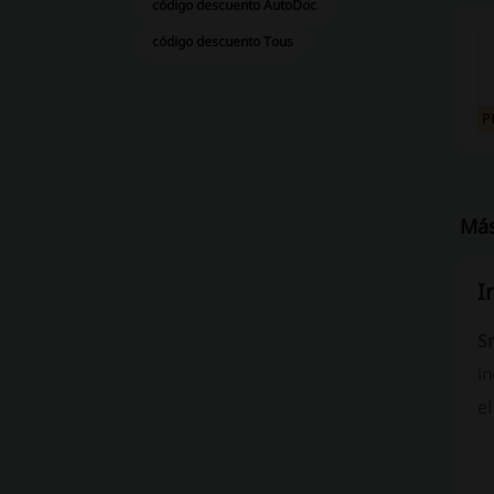
código descuento AutoDoc
código descuento Tous
P
Más
I
S
i
el