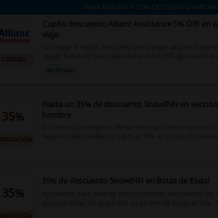
VIAJA SEGURO Y CON DESCUENTO APROV
Cupón descuento Allianz Assistance 5% OFF en t
viaje
Consigue el mejor descuento para viajar seguro durante
salgas fuera del país; aprovecha el 5% OFF aplicando el
CÓDIGO
promocional ¡NO dejes pasar esta oportunidad!
Verificado
Hasta un 35% de descuento SnowINN en sección
35%
hombre
Encuentra las mejores ofertas de esquí de la mano de 
esperan descuentos de hasta el 35% en productos selec
ROMOCIÓN
sección de ropa para hombre. Entra para echar un vistaz
catálogo.
35% de descuento SnowINN en Botas de Esquí
35%
Aprovecha para hacerte con los mejores descuentos de
esperan botas de esquí con un ahorro de hasta el 35%. 
esta oportunidad para comenzar tus compras.
ROMOCIÓN