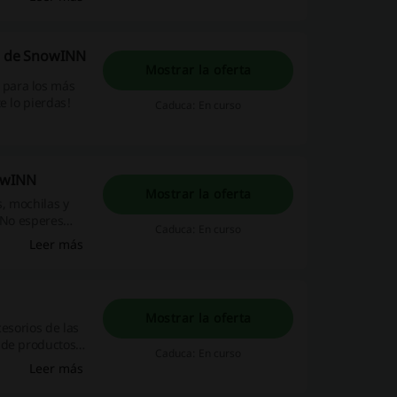
os de SnowINN
Mostrar la oferta
 para los más
e lo pierdas!
Caduca: En curso
nowINN
Mostrar la oferta
s, mochilas y
 ¡No esperes
Caduca: En curso
Leer más
Mostrar la oferta
esorios de las
 de productos
Caduca: En curso
Leer más