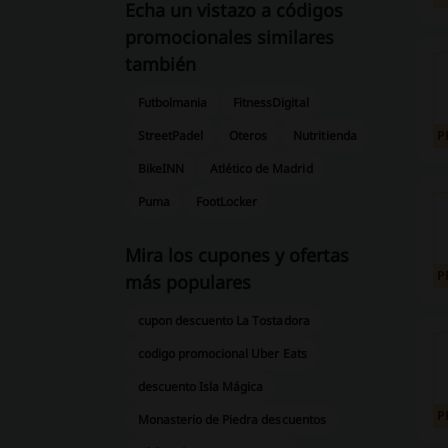
Echa un vistazo a códigos
promocionales similares
también
Futbolmania
FitnessDigital
StreetPadel
Oteros
Nutritienda
P
BikeINN
Atlético de Madrid
Puma
FootLocker
Mira los cupones y ofertas
P
más populares
cupon descuento La Tostadora
codigo promocional Uber Eats
descuento Isla Mágica
P
Monasterio de Piedra descuentos