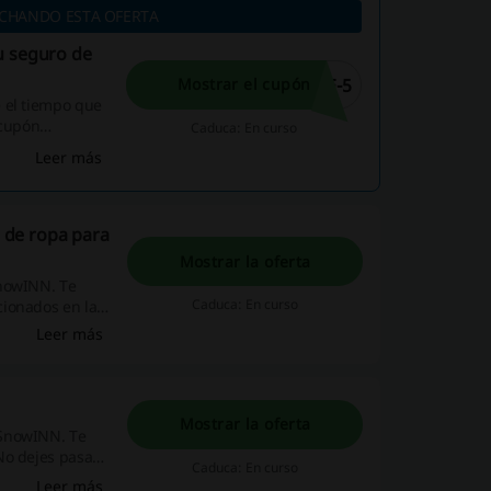
ECHANDO ESTA OFERTA
u seguro de
E-5
Mostrar el cupón
 el tiempo que
 cupón
Caduca: En curso
Leer más
 de ropa para
Mostrar la oferta
SnowINN. Te
Caduca: En curso
cionados en la
o a todo el
Leer más
Mostrar la oferta
 SnowINN. Te
No dejes pasar
Caduca: En curso
Leer más