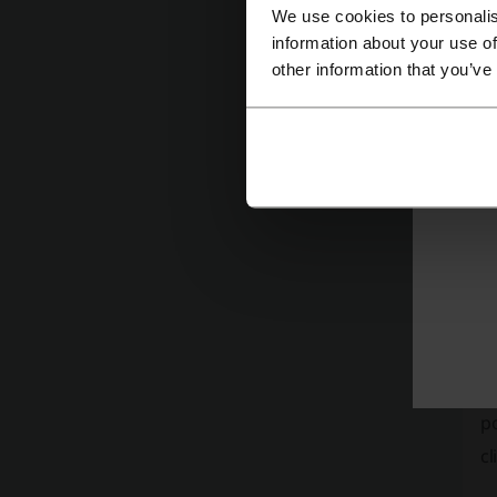
We use cookies to personalis
information about your use of
T
other information that you’ve
e
ot
La
r
pr
A
p
de
Co
po
c