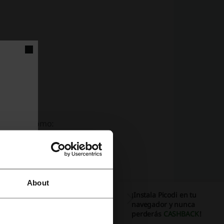
productos como:
About
¡Instala Picodi en tu
navegador y nunca
perderás
CASHBACK
!