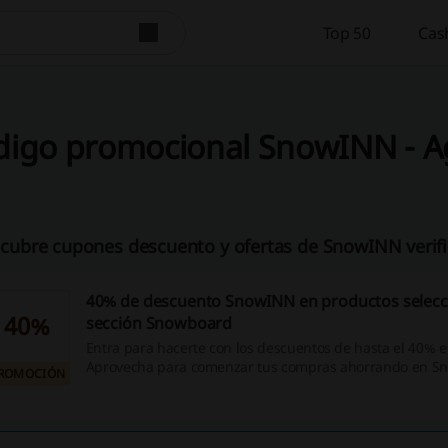
Top 50
Cas
digo promocional SnowINN - A
cubre cupones descuento y ofertas de SnowINN verifi
40% de descuento SnowINN en productos selec
40%
sección Snowboard
Entra para hacerte con los descuentos de hasta el 40%
Aprovecha para comenzar tus compras ahorrando en S
ROMOCIÓN
tienda de esquí preferida. ¡Haz click para no perderte n