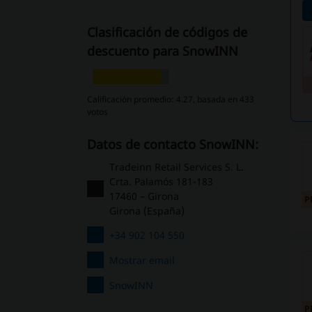
Clasificación de códigos de
descuento para SnowINN
Calificación promedio: 4.27, basada en 433
votos
Datos de contacto SnowINN:
Tradeinn Retail Services S. L.
Crta. Palamós 181-183
17460 – Girona
P
Girona (España)
+34 902 104 550
Mostrar email
SnowINN
P