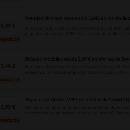
Prendas térmicas desde solo 5,99€ en los choll
5,99 €
Ahorra en cada compra con SnowINN, prendas térmicas
pequeños desde solo 5,99€ en la sección de chollos ¡No t
ROMOCIÓN
Bolsas y mochilas desde 2,49 € en ofertas de S
2,49 €
Entra ya en la web y descubre todas las ofertas en bolsa
accesorios. Los precios empiezan desde tan solo 2,49 €.
más, haz clic!
ROMOCIÓN
Ropa mujer desde 2,99 € en ofertas de SnowINN
2,99 €
Haz clic y descubre todas las ofertas en Ropa Mujer y acc
mejores marcas deportivas con precios desde €. Cientos
te esperan en la web. ¡Entra ahora!
ROMOCIÓN