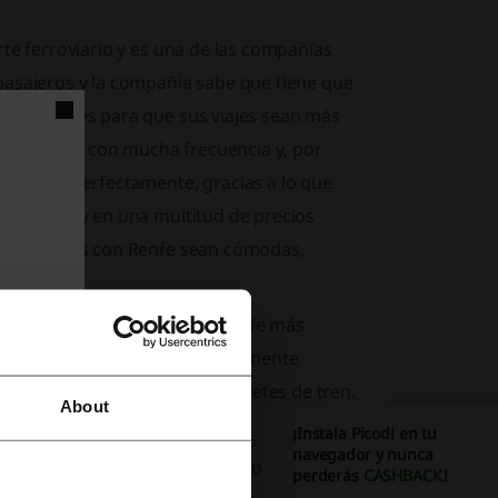
te ferroviario y es una de las compañías
pasajeros y la compañía sabe que tiene que
omocionales para que sus viajes sean más
desplazan con mucha frecuencia y, por
entiende perfectamente, gracias a lo que
ccionadas y en una multitud de precios
e los viajes con Renfe sean cómodas,
s y códigos promocionales Renfe más
es. Su uso es muy fácil, simplemente
ta de verdaderas gangas en billetes de tren.
About
¡Instala Picodi en tu
navegador y nunca
rmado de los ultimos chollos y ofertas en
perderás
CASHBACK
!