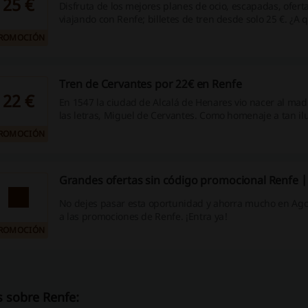
25 €
Disfruta de los mejores planes de ocio, escapadas, ofert
viajando con Renfe; billetes de tren desde solo 25 €. ¿A
¡Haz clic y aprovecha la oportunidad ya!
ROMOCIÓN
Tren de Cervantes por 22€ en Renfe
22 €
En 1547 la ciudad de Alcalá de Henares vio nacer al mad
las letras, Miguel de Cervantes. Como homenaje a tan ilus
Tren de Cervantes inicia su marcha desde la estación de
ROMOCIÓN
Alcalá de Henares para vivir de cerca su obra. Recorre l
evocadores de su literatura a través de sus personajes, 
acompañarán este tren y su recorrido por la ciudad. Ent
Grandes ofertas sin código promocional Renfe 
consigue tu billete.
No dejes pasar esta oportunidad y ahorra mucho en Ag
a las promociones de Renfe. ¡Entra ya!
ROMOCIÓN
 sobre Renfe: