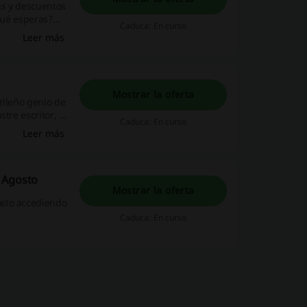
as y descuentos
 qué esperas?
Caduca: En curso
Leer más
Mostrar la oferta
rileño genio de
tre escritor, el
Caduca: En curso
 Atocha hasta
Leer más
os pasajes más
que
ra ahora y
| Agosto
Mostrar la oferta
osto accediendo
Caduca: En curso