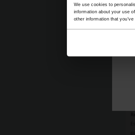
vi
We use cookies to personalis
ú
information about your use of
other information that you’ve
Ya
c
t
p
di
R
E
p