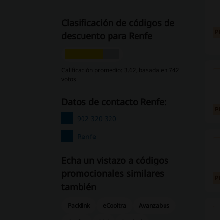
Clasificación de códigos de
P
descuento para Renfe
Calificación promedio: 3.62, basada en 742
votos
Datos de contacto Renfe:
P
902 320 320
Renfe
Echa un vistazo a códigos
promocionales similares
P
también
Packlink
eCooltra
Avanzabus