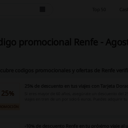
Top 50
Cas
igo promocional Renfe - Agos
cubre codigos promocionales y ofertas de Renfe verif
25% de descuento en tus viajes con Tarjeta Dora
25%
Si eres mayor de 60 años, asegúrate un descuento del 2
viajes en tren de un por solo 6 euros. Puedes adquirir tu
nominativa e intransferible, en las taquillas de las estac
ROMOCIÓN
agencias de viaje.
-10% de descuento Renfe en tu próximo viaje al u