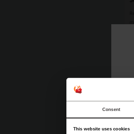
Re
m
c
e
e
c
e
r
E
r
en
Consent
¡
V
This website uses cookies