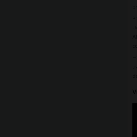
pr
P
U
A
co
E
tr
d
V