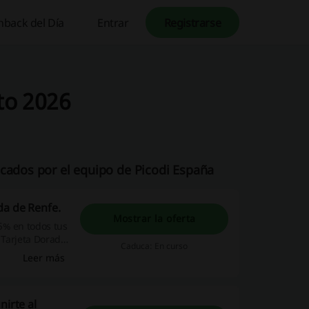
hback del Día
Entrar
Registrarse
to 2026
icados por el equipo de Picodi España
da de Renfe.
Mostrar la oferta
5% en todos tus
 Tarjeta Dorada,
Caduca: En curso
iones o en
Leer más
nirte al