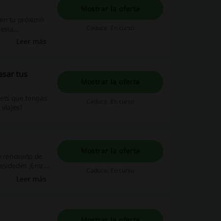
Mostrar la oferta
 en tu próximo
Caduca: En curso
 esta
Leer más
asar tus
Mostrar la oferta
ckets que tengas
Caduca: En curso
viajes!
Mostrar la oferta
go renovado de
esidades ¡Entra
Caduca: En curso
Leer más
Mostrar la oferta