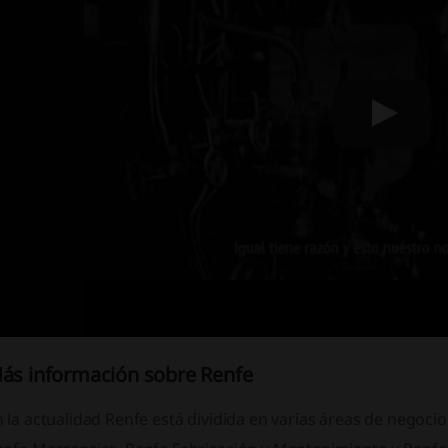
ás información sobre Renfe
 la actualidad Renfe está dividida en varias áreas de negocio