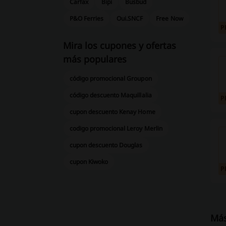
Carfax
Bipi
Busbud
P&O Ferries
Oui.SNCF
Free Now
P
Mira los cupones y ofertas
más populares
código promocional Groupon
código descuento Maquillalia
P
cupon descuento Kenay Home
codigo promocional Leroy Merlin
cupon descuento Douglas
cupon Kiwoko
P
Más