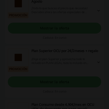
Agosto
¡Todo lo que buscas al precio que necesitas!
Descubre ahora las ofertas especiales de
PROMOCIÓN
Agosto. ¿Te lo piensas perder?
Mostrar la oferta
Caduca: En curso
Plan Superior OCU por 2€/2meses + regalo
¡Elige el plan Superior y aprovecha todo lo
incluido en PLAN LEGAL, todo lo incluido en
PLAN CONSUMO, todo lo incluido en PLAN
PROMOCIÓN
SALUD y un regalo de bienvenida! ¡Todo esto
por solo 2€/2meses!
Mostrar la oferta
Caduca: En curso
Plan Consumo desde 4,90€/mes en OCU
¡15% de descuento con pago anual!