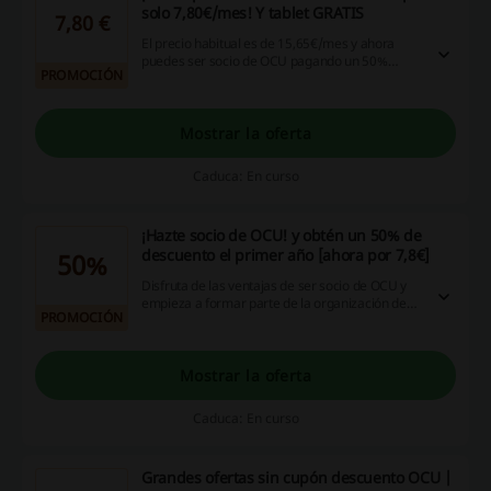
solo 7,80€/mes! Y tablet GRATIS
7,80 €
El precio habitual es de 15,65€/mes y ahora
puedes ser socio de OCU pagando un 50%
PROMOCIÓN
menos durante el primer año. Aprovecha para
no perderte las promociones extra de cada mes.
Mostrar la oferta
Caduca: En curso
¡Hazte socio de OCU! y obtén un 50% de
descuento el primer año [ahora por 7,8€]
50%
Disfruta de las ventajas de ser socio de OCU y
empieza a formar parte de la organización de
PROMOCIÓN
consumidores más importante de España.
¡Tienes asesoramiento legal y fiscal de la mano
de más de 100 profesionales!
Mostrar la oferta
Caduca: En curso
Grandes ofertas sin cupón descuento OCU |