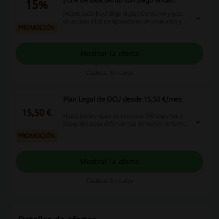
15%
¡Hazte socio hoy! Elige el plan Consumo y goza
de acceso a los comparadores de productos y
PROMOCIÓN
servicios, búsquedas y alertas personalizadas
para que ahorres en cada compra y más. ¡Solo
por 4,90 €/mes! ¡Elige el pago anual y obtén un
15% de descuento!
Mostrar la oferta
Caduca: En curso
Plan Legal de OCU desde 15,50 €/mes
15,50 €
Hazte socio y goza de acceso a 150 expertos y
abogados para defender tus derechos de forma
ilimitada, servicios de mediación gratuito y otros
PROMOCIÓN
beneficios por solo 15,50€/mes. ¡Elige el Plan
Legal!
Mostrar la oferta
Caduca: En curso