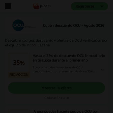
Registrarse
Cupón descuento OCU - Agosto 2026
Descubre codigos descuento y ofertas de OCU verificados por
el equipo de Picodi España
Hasta el 35% de descuento OCU Inmobiliario
en tu cuota durante el primer año
35%
Aprovecha todas las ventajas de OCU
Inmobiliario con un ahorro de más de un 35%
PROMOCIÓN
durante el primer año. Ahora por solo 8,4€ cada
dos meses. Descubre todos los detalles a
continuación. 'Entra ahora y no te lo pierdas!
Mostrar la oferta
Caduca: En curso
¡Ahora puedes hacerte socio de OCU por