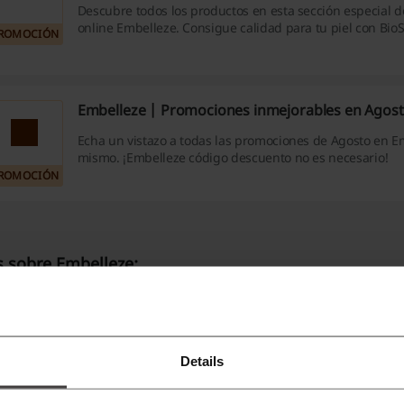
Descubre todos los productos en esta sección especial d
online Embelleze. Consigue calidad para tu piel con BioS
ROMOCIÓN
precios muy atractivos!
Embelleze | Promociones inmejorables en Agos
Echa un vistazo a todas las promociones de Agosto en E
mismo. ¡Embelleze código descuento no es necesario!
ROMOCIÓN
 sobre Embelleze:
atos sobre Embelleze
belleze es un referente de calidad e innovación en el merca
Details
urtido de productos que cumplen con las necesidades de cu