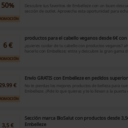
50%
Descubre tus favoritos de Embelleze con un buen descu
sección de outlet. Aprovecha esta oportunidad para echa
cientos de artículos rebajados.
ROMOCIÓN
productos para el cabello veganos desde 6€ con
6 €
¿quieres cuidar de tu cabello con productos veganos? 
hacerlo con Embelleze; entra y descubre la gran gama de
perfectos para cada tipo de pelo desde solo 6€ ¡No te lo 
ROMOCIÓN
Envío GRATIS con Embelleze en pedidos superior
29.99 €
No te pierdas los mejores productos de belleza para cue
Embelleze. ¡Pide lo que quieras y te lo llevan a la puerta
GRATIS![compras superiores a 29.99€ y excluido islas]
ROMOCIÓN
Sección marca BioSalut con productos desde 3,5
Embelleze
3,5 €