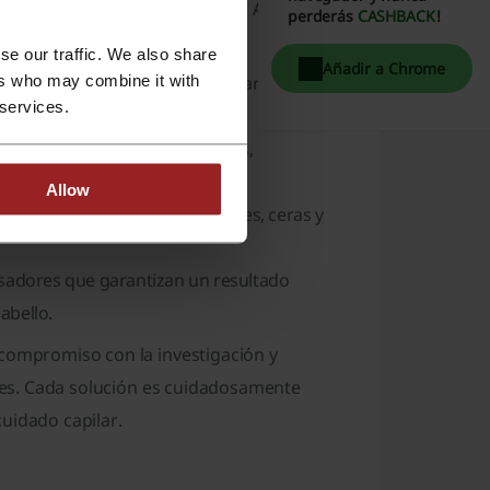
as para el cuidado del cabello. A
perderás
CASHBACK
!
se our traffic. We also share
Añadir a Chrome
ers who may combine it with
da oferta de tratamientos capilares,
 services.
aración del cabello.
en una amplia paleta de colores,
cabello.
Allow
tilo, Embelleze proporciona geles, ceras y
sadores que garantizan un resultado
abello.
 compromiso con la investigación y
ntes. Cada solución es cuidadosamente
uidado capilar.