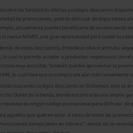
escubre las fantásticas ofertas y codigos descuento disponi
ariedad de promociones, podrás disfrutar de importantes aho
jemplo, actualmente puedes beneficiarte de un descuento de
 la marca NOVEX, una gran oportunidad para cuidar tu cabell
emás de estos descuentos, Embelleze ofrece artículos vegano
, lo cual te permite acceder a productos respetuosos con el m
n coste muy accesible. También puedes aprovechar la promoc
.99€, lo cual hace que tu compra sea aún más conveniente al
i estás buscando codigos descuento en Embelleze, este es el
ección Outlet de la tienda, donde encontrarás una amplia g
o necesitarás ningún código promocional para disfrutar de e
ra aquellos que quieren estar al tanto de todas las promoci
Promociones inmejorables en Febrero", donde sin la necesid
 los mejores descuentos del mes.