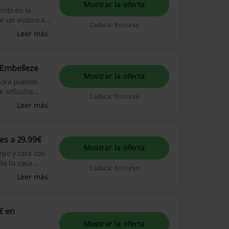
Mostrar la oferta
ento en la
r un vistazo a
Caduca: En curso
Leer más
 Embelleze
Mostrar la oferta
ahora puedes
 artículos
Caduca: En curso
pierdas!
Leer más
es a 29.99€
Mostrar la oferta
rpo y cara con
 de tu casa
Caduca: En curso
Leer más
€ en
Mostrar la oferta