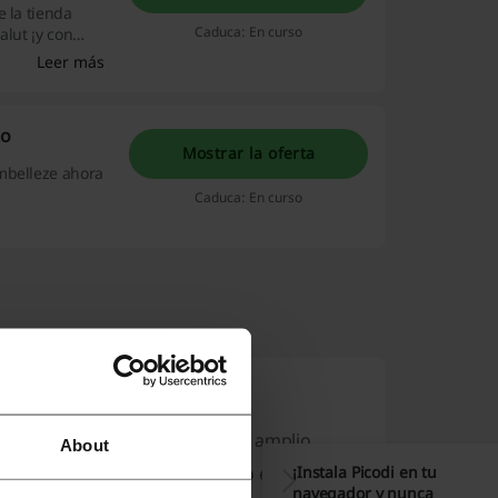
e la tienda
Caduca: En curso
alut ¡y con
Leer más
to
Mostrar la oferta
mbelleze ahora
Caduca: En curso
do de la belleza, ofreciendo un amplio
About
idado personal. Su compromiso es
¡Instala Picodi en tu
navegador y nunca