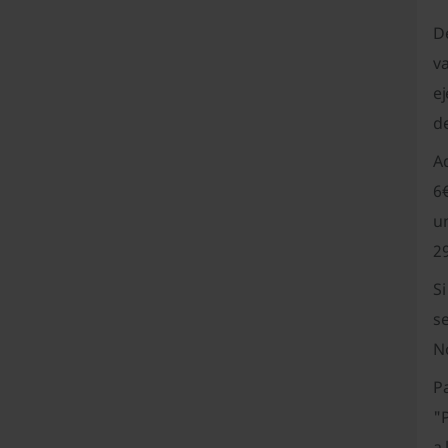
D
v
e
de
Ad
6€
u
29
S
s
N
Pa
"
a