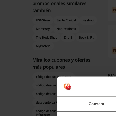
promocionales similares
también
P
HSNStore
Segle Clinical
Keshop
Momcozy
Naturesfinest
The Body Shop
Druni
Body & Fit
MyProtein
P
Mira los cupones y ofertas
más populares
Más
código descuento Tutete
código descuento Maquillalia
D
codigo descuento Entradas.com
Em
descuento La Redoute
Consent
s
código descuento Fútbol Emotion
influencer