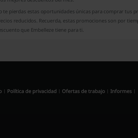
o te pierdas estas oportunidades únicas para comprar tus pr
recios reducidos. Recuerda, estas promociones son por tiem
scuento que Embelleze tiene para ti.
o
Política de privacidad
Ofertas de trabajo
Informes