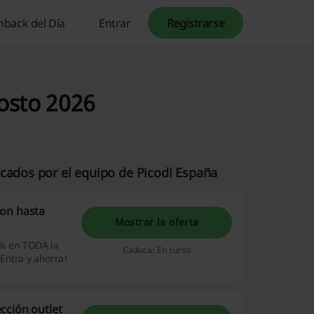
hback del Día
Entrar
Registrarse
osto 2026
icados por el equipo de Picodi España
con hasta
Mostrar la oferta
0% en TODA la
Caduca: En curso
Entra y ahorra!
cción outlet