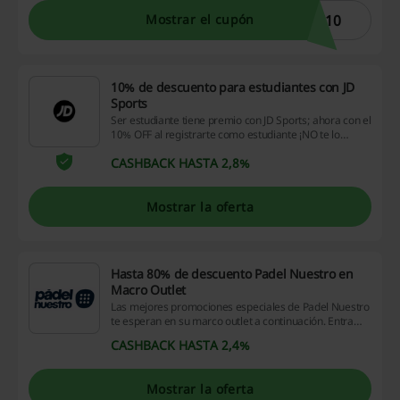
S10
Mostrar el cupón
10% de descuento para estudiantes con JD
Sports
Ser estudiante tiene premio con JD Sports; ahora con el
10% OFF al registrarte como estudiante ¡NO te lo
pierdas y ahorra!
CASHBACK HASTA 2,8%
Mostrar la oferta
Hasta 80% de descuento Padel Nuestro en
Macro Outlet
Las mejores promociones especiales de Padel Nuestro
te esperan en su marco outlet a continuación. Entra
para no perderte ninguna de las ofertas de la tienda
CASHBACK HASTA 2,4%
número uno de Padel.
Mostrar la oferta