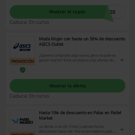
palas de pádel en Streetpadel. ¡No te lo puedes
perder!
Y20
Mostrar el cupón
Caduca: En curso
Moda Mujer con hasta un 50% de descuento
ASICS Outlet
¿Quieres comprarte algo nuevo, pero no quieres
gastar mucho? Echa un vistazo a las ofertas de
PROMOCIÓN
ASICS Outlet en moda mujer y compra ropa,
calzado y accesorios más barato, ¡ahora con
hasta un 50% de descuento ASICS Outlet en
productos seleccionados! ¡Haz clic!
Mostrar la oferta
Caduca: En curso
Hasta 10% de descuento en Palas en Padel
Market
¡Lo tienes a un clic! Entra y aprovecha los
descuentos hasta del 10% en las mejores palas.