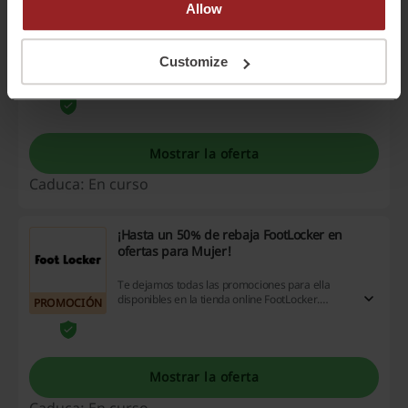
Allow
Bicicletas y accesorios de ciclismo con hasta
un 30% de descuento en 365Rider
Encuentra a tu mejor amiga de aventuras con
Customize
365Rider, bicicletas, accesorios y repuestos de
PROMOCIÓN
ciclismo con hasta un 30% de descuento directo
¡Entra ahora y hazte con la tuya!
Mostrar la oferta
Caduca: En curso
¡Hasta un 50% de rebaja FootLocker en
ofertas para Mujer!
Te dejamos todas las promociones para ella
disponibles en la tienda online FootLocker.
PROMOCIÓN
Aprovecha esta oportunidad para pagar menos
por tus marcas favoritas.
Mostrar la oferta
Caduca: En curso