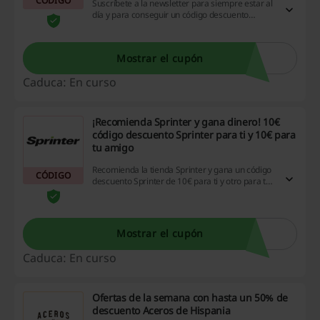
CÓDIGO
Suscríbete a la newsletter para siempre estar al
día y para conseguir un código descuento
Bicimarket de 10€ en tu primera compra.
Descuento válido en pedidos superiores a 95€.
¡Haz clic ya!
Mostrar el cupón
Caduca: En curso
¡Recomienda Sprinter y gana dinero! 10€
código descuento Sprinter para ti y 10€ para
tu amigo
Recomienda la tienda Sprinter y gana un código
CÓDIGO
descuento Sprinter de 10€ para ti y otro para tu
amigo. Accede a tu cuenta o regístrate si aún no
lo has hecho. ¡Todos los detalles haciendo click!
Mostrar el cupón
Caduca: En curso
Ofertas de la semana con hasta un 50% de
descuento Aceros de Hispania