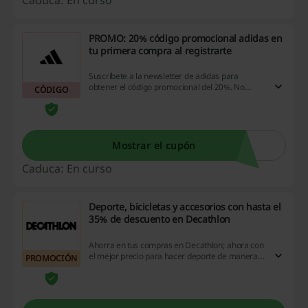
PROMO: 20% código promocional adidas en
tu primera compra al registrarte
Suscríbete a la newsletter de adidas para
obtener el código promocional del 20%. No
CÓDIGO
esperes más, empieza a ahorrar y elige las
prendas de la mejor calidad a precio
increíblemente bajo. ¡Aprovecha y ahorra!
Mostrar el cupón
Caduca: En curso
Deporte, bicicletas y accesorios con hasta el
35% de descuento en Decathlon
Ahorra en tus compras en Decathlon; ahora con
el mejor precio para hacer deporte de manera
PROMOCIÓN
individual al aire libre; ahora con hasta el 35%
de descuento ¡NO te lo pierdas, entra ya en la
sección de descuentos!