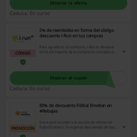
Mostrar la oferta
Caduca: En curso
5% de reembolso en forma del código
descuento i-Run en tus compras
Para agradecer tu confianza, i-Run te devuelve
el 5% del importe de tu compra en concepto de
CÓDIGO
código descuento i-Run. El total acumulado será
automáticamente descontado de tu próximo
pedido igual o superior a 60€. En la ficha de cada
producto puedes encontrar cuanto ganas por la
compra de dicho artículo. ¡No dejes pasar esta
Mostrar el cupón
oportunidad!
Caduca: En curso
80% de descuento Fútbol Emotion en
#Rebajas
Entra para acceder a la sección de ofertas de
Futbol Emotion. Te esperan descuentos de hasta
PROMOCIÓN
el 80% en productos seleccionados. No esperes
más para ahorrar en las rebajas de Fútbol