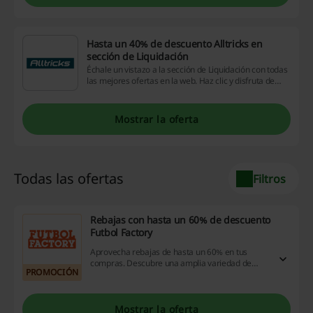
Hasta un 40% de descuento Alltricks en
sección de Liquidación
Échale un vistazo a la sección de Liquidación con todas
las mejores ofertas en la web. Haz clic y disfruta de
hasta un 40% de descuento Alltricks en productos
seleccionados. ¡Entra ahora!
Mostrar la oferta
Todas las ofertas
Filtros
Rebajas con hasta un 60% de descuento
Futbol Factory
Aprovecha rebajas de hasta un 60% en tus
compras. Descubre una amplia variedad de
PROMOCIÓN
productos y ahorra significativamente en tu
próxima compra.
Mostrar la oferta