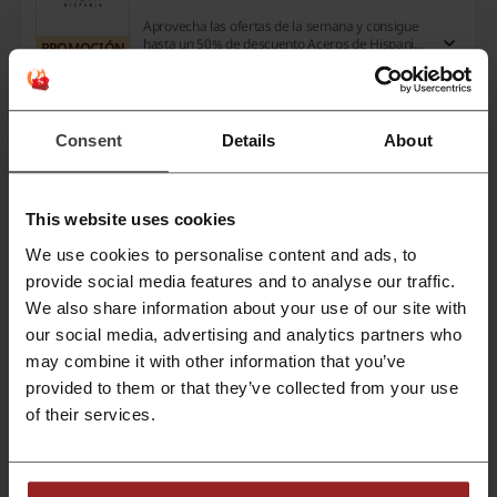
Aprovecha las ofertas de la semana y consigue
hasta un 50% de descuento Aceros de Hispania
PROMOCIÓN
en tus compras. Esta es una oportunidad ideal
para adquirir tus productos favoritos a precios
reducidos.
Mostrar la oferta
Consent
Details
About
Caduca: En curso
This website uses cookies
10% código descuento JD Sports
We use cookies to personalise content and ads, to
provide social media features and to analyse our traffic.
Obtén un fantástico descuento del 10% en tu
primera compra, solo en nuestros productos
We also share information about your use of our site with
CÓDIGO
seleccionados. Ahorra dinero y disfruta de los
our social media, advertising and analytics partners who
mejores productos a precios reducidos.
may combine it with other information that you’ve
provided to them or that they’ve collected from your use
OLA
Mostrar el cupón
of their services.
Caduca: En curso