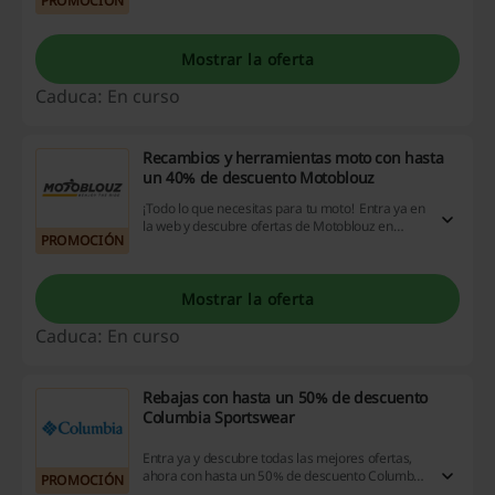
PROMOCIÓN
¡Ahorra a lo grande comprando en Padel
Market! ¡Dale!
Mostrar la oferta
Caduca: En curso
Recambios y herramientas moto con hasta
un 40% de descuento Motoblouz
¡Todo lo que necesitas para tu moto! Entra ya en
la web y descubre ofertas de Motoblouz en
PROMOCIÓN
recambios y herramientas moto con hasta un
40% de descuento Motoblouz en productos
seleccionados. ¡Haz clic!
Mostrar la oferta
Caduca: En curso
Rebajas con hasta un 50% de descuento
Columbia Sportswear
Entra ya y descubre todas las mejores ofertas,
ahora con hasta un 50% de descuento Columbia
PROMOCIÓN
Sportswear en productos seleccionados. ¡No