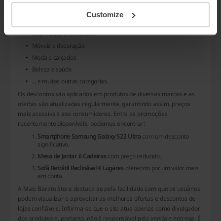
Eletroportáteis
Customize
Eletrônicos
Informática e acessórios
Móveis e decoração
Moda e calçados
Beleza e saúde
... e muitas outras categorias.
Os descontos são aplicados em produtos de diversas marcas e as
ofertas são atualizadas regularmente, garantindo assim, preços
mais acessíveis aos consumidores. Entre as promoções
recentemente disponíveis, podemos encontrar:
Smartphone Samsung Galaxy S22 Ultra
com um desconto
significativo.
Mesa de Jantar 6 Cadeiras
com preço reduzido.
Sofá Retrátil Reclinável 4 Lugares
oferecido por um valor mais
em conta.
A
Mais Barato Store
destaca-se pela facilidade com que os usuários
podem visualizar e aproveitar as melhores ofertas e descontos de
lojas confiáveis. Informa-se que o site atua apenas como divulgador
dos produtos e, portanto, não é responsável pela venda e entrega. É