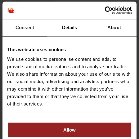
Claro
Pagseguro
Veja os cupons e ofertas mais populares
Consent
Details
About
cupom SHEIN
cupom Nuuvem
cupom Dafiti
cupom adidas
cupom Renner
This website uses cookies
We use cookies to personalise content and ads, to
provide social media features and to analyse our traffic.
Mais sobre Mais Barato Store:
We also share information about your use of our site with
our social media, advertising and analytics partners who
Informações gerais sobre o Mais Barato Store
may combine it with other information that you’ve
A
Mais Barato Store
é um destino online para quem busca economia
provided to them or that they’ve collected from your use
nas compras. Apresentando uma grande variedade de ofertas e
of their services.
promoções com destaque em:
Celulares, tablets e telefones
Cozinha e utensílios domésticos
Allow
Eletrodomésticos
TV e áudio