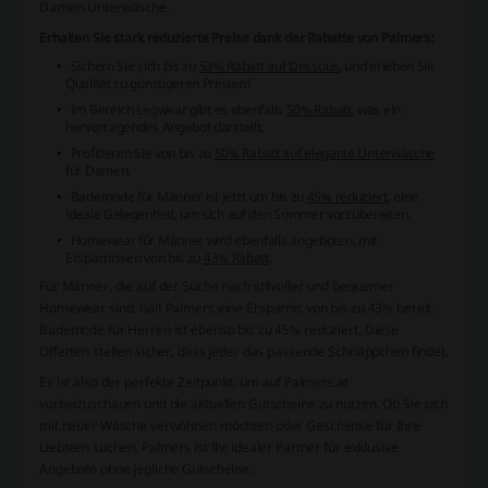
Damen-Unterwäsche.
Erhalten Sie stark reduzierte Preise dank der Rabatte von Palmers:
Sichern Sie sich bis zu
53% Rabatt auf Dessous
, und erleben Sie
Qualität zu günstigeren Preisen!
Im Bereich Legwear gibt es ebenfalls
50% Rabatt
, was ein
hervorragendes Angebot darstellt.
Profitieren Sie von bis zu
50% Rabatt auf elegante Unterwäsche
für Damen.
Bademode für Männer ist jetzt um bis zu
45% reduziert
, eine
ideale Gelegenheit, um sich auf den Sommer vorzubereiten.
Homewear für Männer wird ebenfalls angeboten, mit
Ersparnissen von bis zu
43% Rabatt
.
Für Männer, die auf der Suche nach stilvoller und bequemer
Homewear sind, hält Palmers eine Ersparnis von bis zu 43% bereit.
Bademode für Herren ist ebenso bis zu 45% reduziert. Diese
Offerten stellen sicher, dass jeder das passende Schnäppchen findet.
Es ist also der perfekte Zeitpunkt, um auf
Palmers.at
vorbeizuschauen und die aktuellen Gutscheine zu nutzen. Ob Sie sich
mit neuer Wäsche verwöhnen möchten oder Geschenke für Ihre
Liebsten suchen, Palmers ist Ihr idealer Partner für exklusive
Angebote ohne jegliche Gutscheine.