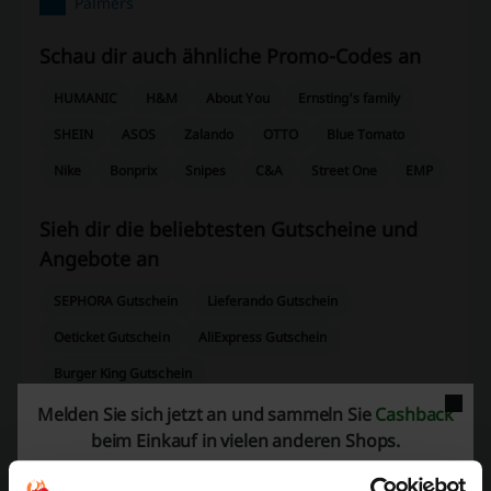
Palmers
Schau dir auch ähnliche Promo-Codes an
HUMANIC
H&M
About You
Ernsting's family
SHEIN
ASOS
Zalando
OTTO
Blue Tomato
Nike
Bonprix
Snipes
C&A
Street One
EMP
Sieh dir die beliebtesten Gutscheine und
Angebote an
SEPHORA Gutschein
Lieferando Gutschein
Oeticket Gutschein
AliExpress Gutschein
Burger King Gutschein
Melden Sie sich jetzt an und sammeln Sie
Cashback
beim Einkauf in vielen anderen Shops.
Mehr über Palmers: