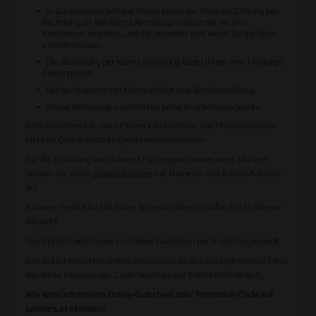
In Zusammenarbeit mit Klarna bietet der Shop die Zahlung per
Rechnung an. Mit Klarna Rechnung müssen Sie nie Ihre
Kontodaten angeben, und Sie bezahlen erst, wenn Sie die Ware
erhalten haben.
Die Bezahlung per Klarna Rechnung bietet Ihnen eine 14-tägige
Zahlungsfrist.
Bei der Nutzung von Klarna erfolgt eine Bonitätsprüfung.
Klarna Rechnungen beinhalten keine Bearbeitungsgebühr.
Bitte beachten Sie, dass Palmers Gutscheine und Münzen derzeit
nicht im Online-Shop eingelöst werden können.
Für die Einlösung von Palmers Papiergutscheinen oder Münzen
senden Sie diese
eingeschrieben
mit Namens- und E-Mail-Adresse
an:
Palmers Textil AG
z.Hd. Sales Support
Palmersstraße 82351 Wiener
Neudorf
Nach Erhalt wird Ihnen ein Online Gutschein per E-Mail zugesandt.
Um Gutscheinkarten online einzulösen, ist das Zusenden eines Fotos
der Karte inklusive der Code-Nummer per E-Mail erforderlich.
Wie kann ich meinen Online-Gutschein oder Promotion-Code auf
palmers.at einlösen?