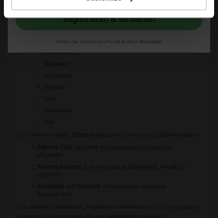
Legwear
Accessoires
Registrieren & verdienen
Sale
Herren
Neuheiten
Haben Sie bereits ein Picodi-Konto?
Anmelden
Unterwäsche
Nightwear
Homewear
Legwear
Falke
Bademode
Sale
Des Weiteren bietet
Palmers
exklusive Services und Club-Aktivitäten:
Palmers Club
: Eine Welt mit besonderen Vorteilen für
Mitglieder.
Palmers Münzen
: Eine einzigartige Möglichkeit, Freude zu
schenken.
Kunstserie
und
Schmuck
: Für Liebhaber von etwas
Besonderem.
Um aktuelle Kollektionen, Angebote und Aktionen nicht zu verpassen,
können sich Interessierte für den
Newsletter
anmelden.