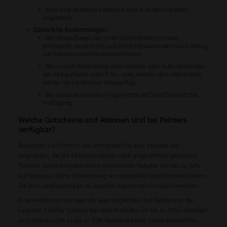
Auch eine kostenlose Retoure wird in einigen Ländern
angeboten.
Zusätzliche Bestimmungen:
Der Einkaufswert, der einen kostenfreien Versand
ermöglicht, bezieht sich auf den Bruttowarenwert nach Abzug
von Rabatten und Sonderkonditionen.
Wenn nach Anwendung eines Rabatts oder Gutscheincodes
der Einkaufswert unter € 90,- sinkt, werden dem Warenkorb
wieder Versandkosten hinzugefügt.
Bei Unklarheiten oder Fragen steht der Sales Support zur
Verfügung.
Welche Gutscheine und Aktionen sind bei Palmers
verfügbar?
Besuchen Sie Palmers und entdecken Sie eine Vielzahl von
Angeboten, die Ihr Einkaufserlebnis noch angenehmer gestalten.
Palmers bietet beispielsweise verlockende Rabatte von bis zu 53%
auf Dessous. Ohne Verwendung von speziellen Gutscheinen können
Sie Ihre Lieblingsstücke zu deutlich reduzierten Preisen erwerben.
Eine weitere hervorragende Sparmöglichkeit bei Palmers ist der
Legwear Sale für Damen, bei dem Produkte um bis zu 50% rabattiert
sind. Ebenso gibt es bis zu 50% Rabatt auf eine breite Auswahl an