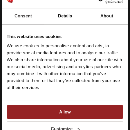
Daten über Palmers
Consent
Details
About
Palmers
ist ein führender Online-Shop, der ein umfangreiches
Sortiment an hochwertiger Bekleidung für Damen und Herren
anbietet. Die Webseite bietet eine einfache Navigation und
unterstützt Kunden dabei, die gewünschten Produkte unkompliziert
This website uses cookies
zu finden und zu erwerben.
We use cookies to personalise content and ads, to
Versandkostenfreie Lieferung ab einem Bestellwert von € 90,-
Mit Facebook registrieren
provide social media features and to analyse our traffic.
Individuelle Beratung
durch den Palmers Support
We also share information about your use of our site with
Der
Palmers Online Shop
bietet folgende Kategorien für Damen und
our social media, advertising and analytics partners who
Mit Google-Konto registrieren
Herren:
may combine it with other information that you’ve
Damen
provided to them or that they’ve collected from your use
Neuheiten
Mit E-Mail-Adresse registrieren
of their services.
Dessous
BHs
Unterwäsche
Nightwear
Allow
Homewear
P2 Basics
Mit der Registrierung bestätigen Sie, dass Sie die
Nutzungsbedingungen
und die
Datenschutz
gelesen und akzeptiert haben.
Customize