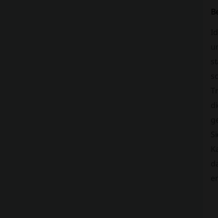
B
Id
u
s
s
Tr
d
g
Si
K
d
e