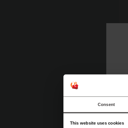
E
Consent
J
au
Ge
This website uses cookies