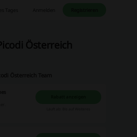
es Tages
Anmelden
Registrieren
Picodi Österreich
codi Österreich Team
nes
Rabatt anzeigen
er.
Läuft ab: Bis auf Weiteres