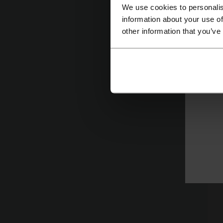
D
We use cookies to personalis
information about your use of
du
other information that you’ve
S
f
gü
Ge
g