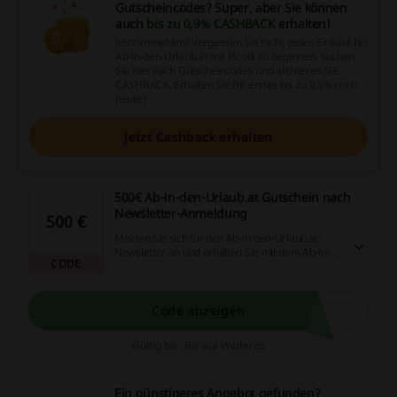
Gutscheincodes? Super, aber Sie können
auch
bis zu 0,9% CASHBACK
erhalten!
Jetzt anmelden! Vergessen Sie nicht, jeden Einkauf bei
Ab-in-den-Urlaub.at mit Picodi zu beginnen. Suchen
Sie hier nach Gutscheincodes und aktivieren Sie
CASHBACK. Erhalten Sie Ihr erstes bis zu 0,9% noch
heute!
Jetzt Cashback erhalten
500€ Ab-in-den-Urlaub.at Gutschein nach
Newsletter-Anmeldung
500 €
Melden Sie sich für den Ab-in-den-Urlaub.at-
Newsletter an und erhalten Sie mit dem Ab-in-
CODE
den-Urlaub.at Gutschein 500€ Rabatt.
Code anzeigen
Gültig bis: Bis auf Weiteres
Ein günstigeres Angebot gefunden?