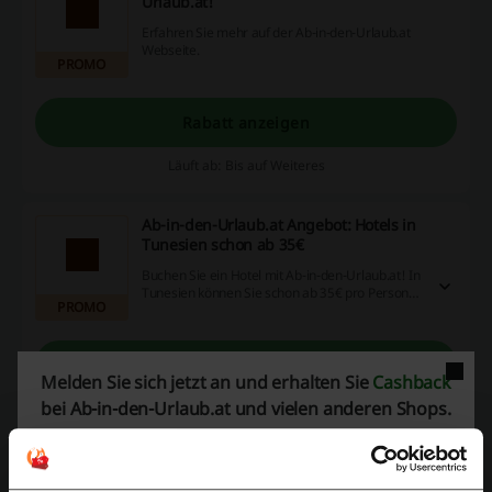
Urlaub.at!
Erfahren Sie mehr auf der Ab-in-den-Urlaub.at
Webseite.
PROMO
Rabatt anzeigen
Läuft ab: Bis auf Weiteres
Ab-in-den-Urlaub.at Angebot: Hotels in
Tunesien schon ab 35€
Buchen Sie ein Hotel mit Ab-in-den-Urlaub.at! In
Tunesien können Sie schon ab 35€ pro Person
PROMO
übernachten!
Rabatt anzeigen
Melden Sie sich jetzt an und erhalten Sie
Cashback
bei Ab-in-den-Urlaub.at und vielen anderen Shops.
Läuft ab: Bis auf Weiteres