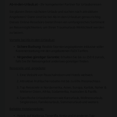
Ab-in-den-Urlaub.at
– Ihr kompetenter Partner für Urlaubsreisen
Sie planen Ihren nächsten Urlaub und suchen nach attraktiven
Angeboten? Dann sind Sie bei Ab-in-den-Urlaub.at genau richtig.
Dieses Online-Reisebüro bietet Ihnen ein umfangreiches Sortiment
an Reisemöglichkeiten, um Ihren Traumurlaub Wirklichkeit werden
zu lassen.
Vorteile bei Ab-in-den-Urlaub.at
:
Sichere Buchung:
Flexible Stornierungsoptionen inklusive voller
Kostenerstattung mit den angebotenen FLEX Tarifen.
Nirgendwo günstiger Garantie:
Erhalten Sie bis zu 250 € zurück,
falls Sie Ihr Reiseangebot anderswo günstiger finden.
Reiseziele und -angebote
:
Eine Vielzahl von Pauschalreisen und Hotels weltweit.
Attraktive Frühbucherrabatte mit bis zu 60% Preisnachlass.
Top Reiseziele in Nordamerika, Asien, Europa, Karibik, Naher &
Mittlerer Osten, Afrika, Südamerika, Australien & Pazifik.
Spezifische Urlaubsthemen wie Kurzurlaub, Wellnessurlaub,
Singlereisen, Familienurlaub, Sommerurlaub und weitere.
Beliebte Hotelangebote:
Hotels auf Mallorca, Teneriffa, Kreta und in anderen Top-