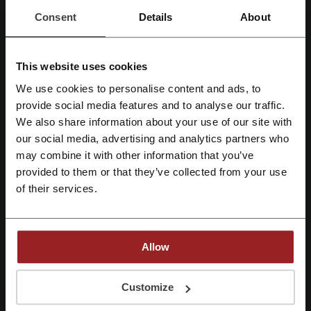
Details zu Angeboten
Consent
Details
About
Gutscheincodes
2
Bester Rabatt
50%
This website uses cookies
Zuletzt aktualisiert
01.08.26, 06:00
We use cookies to personalise content and ads, to
Mit Facebook registrieren
provide social media features and to analyse our traffic.
Wir nutzen Affiliate-Links und erhalten möglicherweise eine Provision.
We also share information about your use of our site with
our social media, advertising and analytics partners who
Mit Google-Konto registrieren
may combine it with other information that you’ve
Bewertung der Rabattcodes für Ab-in-den-
provided to them or that they’ve collected from your use
Urlaub.at
Mit E-Mail-Adresse registrieren
of their services.
Durchschnittliche Bewertung: 4.51, basierend auf 395 Stimmen
Allow
Kontakt zu Ab-in-den-Urlaub.at:
Mit der Registrierung bestätigen Sie, dass Sie die
Nutzungsbedingungen
und die
Ab-in-den-Urlaub.at
Datenschutz
gelesen und akzeptiert haben.
Customize