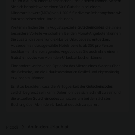
Traumurlaub zu einem fantastischen Preis erleben können. Sichern
Sie sich beispielsweise einen 50 €
Gutschein
bei einem
Mindestreisewert (MRW) von 1.200 € für diverse Reiseangebote wie
Pauschalreisen oder Hotelbuchungen.
Weiterhin finden Sie im August spezielle
Gutscheincodes
, die Ihnen
besondere Vorteile verschaffen. Bei den Monat-Angeboten können
Sie zusätzlich sparen und exklusive Urlaubsdeals entdecken.
Außerdem sind ausgewählte Hotels bereits ab 35€ pro Person
buchbar - ein hervorragendes Angebot, das Sie auch ohne einem
Gutscheincodes
von Ab-in-den-Urlaub.at buchen können.
Eine andere verlockende Option ist das Mieten eines Wagens über
die Webseite, um die Urlaubsdestination flexibel und eigenständig
erkunden zu können.
Es ist zu beachten, dass die Verfügbarkeit der
Gutscheincodes
zeitlich begrenzt sein kann. Daher lohnt es sich, schnell zu sein und
die aktuellen
Gutscheincodes
zu nutzen, um bei der nächsten
Buchung über Ab-in-den-Urlaub.at deutlich zu sparen.
Ab-in-den-Urlaub.at
Picodi