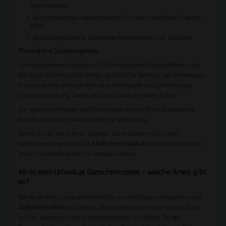
Destinationen
Vom preiswerten Appartement bis hin zum luxuriösen 5-Sterne-
Hotel
Spezialangebote für bestimmte Reisethemen und -wünsche
Planung und Zusatzangebote
Von Kundenbewertungen und Erfahrungsberichten profitieren, um
die ideale Unterkunft zu finden. Zusätzliche Services wie Mietwagen
Preisvergleiche ermöglichen eine individuelle und unabhängige
Urlaubsgestaltung. Damit wird Ihr Urlaub ein voller Erfolg.
Für spezielle Anliegen und Buchungen stehen Ihnen kompetente
Berater über die Urlaubshotline zur Verfügung.
Bereit für die Reise Ihres Lebens? Dann stöbern Sie in den
vielfältigen Angeboten auf
Ab-in-den-Urlaub.at
und sichern Sie sich
Ihren Traumurlaub mit nur wenigen Klicks!
Ab-in-den-Urlaub.at Gutscheincodes – welche Arten gibt
es?
Bei Ab-in-den-Urlaub.at können Sie von vielfältigen Angeboten und
Gutscheincodesn
profitieren. Aktuell bietet Ab-in-den-Urlaub.at bis
zu 50% Rabatt auf Last Minute Angebote, mit denen Sie den