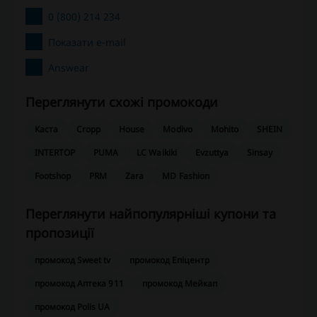
0 (800) 214 234
Показати e-mail
Answear
Переглянути схожі промокоди
Каста
Cropp
House
Modivo
Mohito
SHEIN
INTERTOP
PUMA
LC Waikiki
Evzuttya
Sinsay
Footshop
PRM
Zara
MD Fashion
Переглянути найпопулярніші купони та
пропозиції
промокод Sweet tv
промокод Епіцентр
промокод Аптека 911
промокод Мейкап
промокод Polis UA