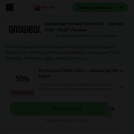
Зареєструватися
промокоди Ансвер (Answear) - серпень
2026 - Picodi Україна
Як це працює?
Умови та положення
Нижче представлені актуальні купони та розпродажі
Ансвер (Answear), ретельно перевірені командою Picodi
Україна. Виберіть один, перейдіть на с...
Встигни на FINAL SALE — знижки до 50% з
кодом
50%
Фінальний розпродаж передбачає знижки
до 50%, які можна активувати за допомогою
ПРОМОКОД
спеціального коду. Заощаджуйте на
різноманітних товарах, здійснивши
замовлення на суму від 5999 грн до кінця
липня, при цьому отримуючи додаткові
WEB
Показати код
переваги в Answear Club. Також на обрані
товари діє додаткова знижка при покупці від
Код дійсний до: 13.08.26
4990 грн.