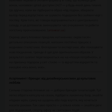
Важлива перевага онлайн-формату в тому, що колекції для
жінок, чоловіків і дітей доступні 24/7 — у будь-який день тижня.
Це зручно, коли ви підбираєте образ «під подію», збираєте
валізу перед відпусткою чи шукаєте подарунок без зайвих черг і
поспіху. Крім того, всі товари відправляються з центрального
складу, а це допомагає зменшувати час очікування та робити
логістику прогнозованою. (
answear.ua
)
Окрему увагу Answear приділяє натхненню: окрім тисяч
детально описаних позицій, магазин постійно працює з
модними стилістами, блогерами та експертами, аби показувати
нові поєднання, тренди й ідеї для оригінальних образів. У
результаті шопінг перетворюється не на «пошук потрібного», а
на приємну подорож у світ стилю — із відчуттям відкриття та
емоцією «ось воно, моє».
Асортимент і бренди: від дизайнерських імен до культових
лейблів
Сильна сторона Answear.ua — добірка брендів та категорій. Тут
легко зібрати капсулу на сезон, підібрати лаконічну базу, знайти
«піджак мрії», сумку на щодень або пару взуття, яку хочеться
носити роками. Так само просто — у кілька кліків — знайти речі
для подорожей, спорту, офісу чи святкових подій.