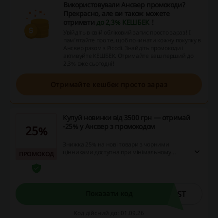
Використовували Ансвер промокоди?
Прекрасно, але ви також можете
отримати
до 2,3% КЕШБЕК
!
Увійдіть в свій обліковий запис просто зараз! І
пам’ятайте про те, щоб починати кожну покупку в
Ансвер разом з Picodi. Знайдіть промокоди і
активуйте КЕШБЕК. Отримайте ваш перший до
2,3% вже сьогодні!
Отримайте кешбек просто зараз
Купуй новинки від 3500 грн — отримай
-25% у Ансвер з промокодом
25%
Знижка 25% на нові товари з чорними
цінниками доступна при мінімальному
ПРОМОКОД
замовленні на суму від 3500 грн. Це гарна
можливість заощадити на покупках новинок
в асортименті.
UST
Показати код
Код дійсний до: 01.09.26