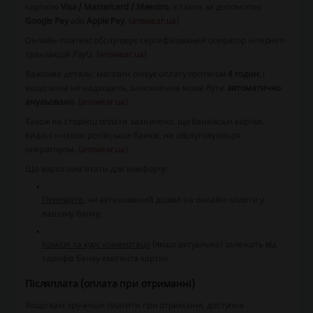
карткою
Visa / Mastercard / Maestro
, а також за допомогою
Google Pay
або
Apple Pay
. (
answear.ua
)
Онлайн-платежі обслуговує сертифікований оператор інтернет-
транзакцій PayU. (
answear.ua
)
Важлива деталь: магазин очікує оплату протягом
4 годин
, і
якщо вона не надходить, замовлення може бути
автоматично
анульовано
. (
answear.ua
)
Також на сторінці оплати зазначено, що банківські картки,
видані низкою російських банків, не обслуговуються
оператором. (
answear.ua
)
Що варто пам’ятати для комфорту:
Перевірте
, чи активований дозвіл на онлайн-оплати у
вашому банку;
Комісія та курс конвертації
(якщо актуально) залежать від
тарифів банку-емітента картки.
Післяплата (оплата при отриманні)
Якщо вам зручніше платити при отриманні, доступна