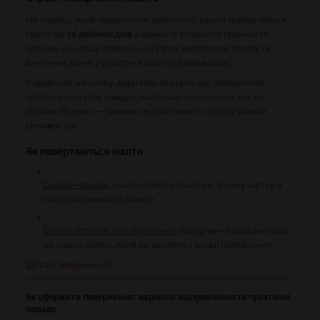
На сторінці умов повернення зазначено: кошти повертаються
протягом
14 робочих днів
з моменту успішного прийняття
посилки на складі повернення (після експертизи товару та
внесення даних у реєстр на оплату). (
answear.ua
)
У правилах магазину додатково вказано, що повернення
здійснюється «так швидко, наскільки це можливо, але не
пізніше 30 днів» — залежно від обставин і способу оплати.
(
answear.ua
)
Як повертаються кошти
Онлайн-оплата:
кошти повертаються на ту саму картку, з
якої здійснювалася оплата.
Оплата готівкою при отриманні:
повернення здійснюється
на номер картки, який ви вкажете у формі повернення.
(
Деталі повернення
)
Як оформити повернення: варіанти відправлення та практичні
поради