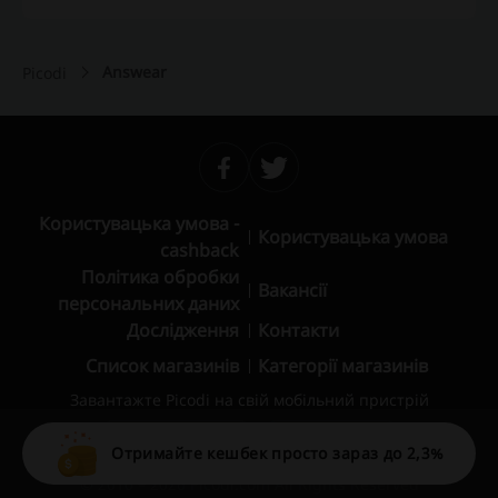
Answear
Picodi
Користувацька умова -
Користувацька умова
cashback
Політика обробки
Вакансії
персональних даних
Дослідження
Контакти
Список магазинів
Категорії магазинів
Завантажте Picodi на свій мобільний пристрій
Отримайте кешбек просто зараз до 2,3%
© 2010 – 2026 Picodi.com All Rights Reserved