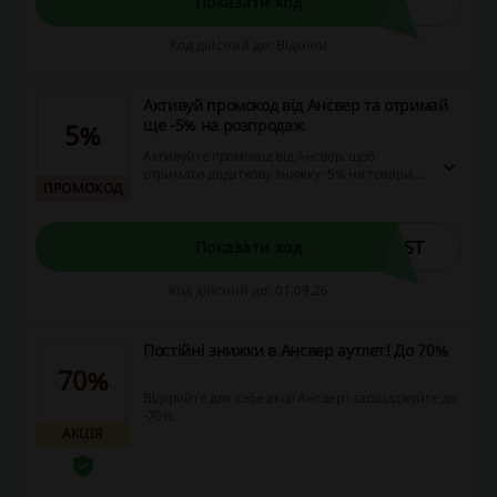
Показати код
Код дійсний до: Відміни
Активуй промокод від Ансвер та отримай
ще -5% на розпродаж
5%
Активуйте промокод від Ансвер, щоб
отримати додаткову знижку -5% на товари,
ПРОМОКОД
що вже підлягають розпродажу. Пропозиція
надається для всіх покупців і дозволяє
заощадити ще більше під час вашого
шопінгу в інтернеті.
UST
Показати код
Код дійсний до: 01.09.26
Постійні знижки в Ансвер аутлет! До 70%
70%
Відкрийте для себе акції Ансвер і заощаджуйте до
-70%.
АКЦІЯ