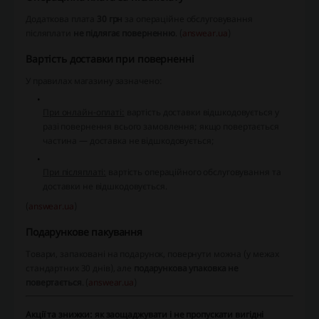
Додаткова плата
30 грн
за операційне обслуговування
післяплати
не підлягає поверненню
. (
answear.ua
)
Вартість доставки при поверненні
У правилах магазину зазначено:
При онлайн-оплаті:
вартість доставки відшкодовується у
разі повернення всього замовлення; якщо повертається
частина — доставка не відшкодовується;
При післяплаті:
вартість операційного обслуговування та
доставки не відшкодовується.
(
answear.ua
)
Подарункове пакування
Товари, запаковані на подарунок, повернути можна (у межах
стандартних 30 днів), але
подарункова упаковка не
повертається
. (
answear.ua
)
Акції та знижки: як заощаджувати і не пропускати вигідні