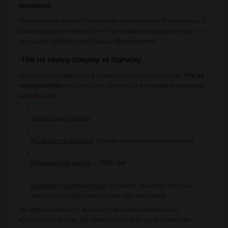
пропозиції
Преміальний сегмент не означає «без знижок». У Answear.ua є
кілька зрозумілих механік, як отримувати вигоду регулярно — і
при цьому купувати оригінальні брендові речі.
-15% на першу покупку за підписку
На сторінках сервісної інформації вказано пропозицію
-15% на
першу покупку
за підписку на розсилку, з важливими умовами:
(
answear.ua
)
Знижка одноразова
;
Діє лише на новинки
(товари з «чорними» цінниками);
Мінімальний кошик
—
1500 грн
;
Промокод не поєднується
з іншими акціями, і частина
товарів може бути виключена з дії пропозиції.
Це хороший варіант, якщо ви давно придивлялися до
конкретного бренду або хочете зібрати базу на сезон і при