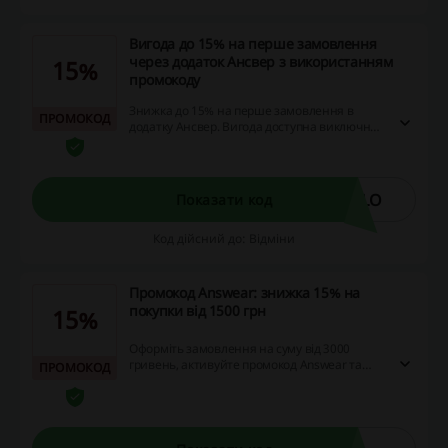
Вигода до 15% на перше замовлення
через додаток Ансвер з використанням
15%
промокоду
Знижка до 15% на перше замовлення в
ПРОМОКОД
додатку Ансвер. Вигода доступна виключно
новим користувачам.
LLO
Показати код
Код дійсний до: Відміни
Промокод Answear: знижка 15% на
покупки від 1500 грн
15%
Оформіть замовлення на суму від 3000
гривень, активуйте промокод Answear та
ПРОМОКОД
отримайте знижку 15%. Замовляйте
брендове взуття, одяг та аксесуари з
вигодою!