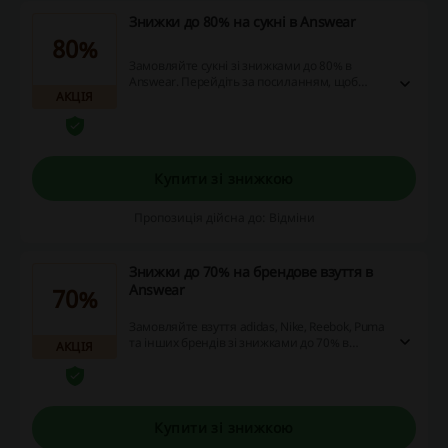
Знижки до 80% на сукні в Answear
80%
Замовляйте сукні зі знижками до 80% в
Answear. Перейдіть за посиланням, щоб
АКЦІЯ
ознайомитись с асортиментом товарів, які
можна купити за зниженими цінами!
Купити зі знижкою
Пропозиція дійсна до: Відміни
Знижки до 70% на брендове взуття в
Answear
70%
Замовляйте взуття adidas, Nike, Reebok, Puma
та інших брендів зі знижками до 70% в
АКЦІЯ
Answear. Перейдіть за посиланням, щоб
ознайомитись с асортиментом товарів, які
можна купити за зниженими цінами!
Купити зі знижкою