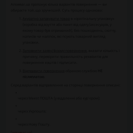
Answear.ua пропонує кілька варіантів повернення — ви
обираєте той, що зручніший. Суть процесу однакова:
Акуратно запакувати товар
в «оригінальну упаковку»
(коробка від взуття або пакет від одягу/аксесуарів, у
якому товар був отриманий), без пошкоджень, скотчу,
написів чи наліпок, які псують товарний вигляд
упаковки.
Заповнити заяву/форму повернення
, вказати кількість і
причину, перевірити правильність реквізитів для
повернення коштів і підписати.
Відправити повернення
обраною службою
НЕ
післяплатою
.
Серед варіантів відправлення на сторінці повернення описані:
через Meest ПОШТА (у відділенні або кур’єром);
через Укрпошта;
через Нову Пошту.
(
answear.ua
)