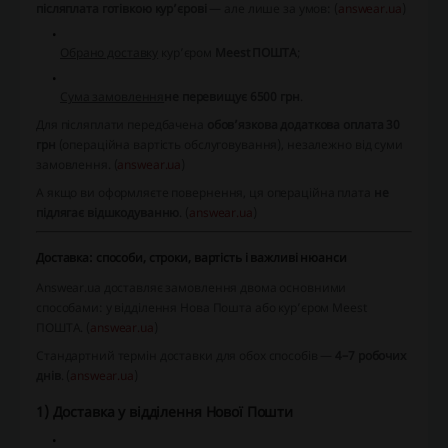
післяплата готівкою кур’єрові
— але лише за умов: (
answear.ua
)
Обрано доставку
кур’єром
Meest ПОШТА
;
Сума замовлення
не перевищує 6500 грн
.
Для післяплати передбачена
обов’язкова додаткова оплата 30
грн
(операційна вартість обслуговування), незалежно від суми
замовлення. (
answear.ua
)
А якщо ви оформляєте повернення, ця операційна плата
не
підлягає відшкодуванню
. (
answear.ua
)
Доставка: способи, строки, вартість і важливі нюанси
Answear.ua доставляє замовлення двома основними
способами: у відділення Нова Пошта або кур’єром Meest
ПОШТА. (
answear.ua
)
Стандартний термін доставки для обох способів —
4–7 робочих
днів
. (
answear.ua
)
1) Доставка у відділення Нової Пошти