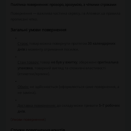
Політика повернення: прозоро, зрозуміло, з чіткими строками
Повернення — важлива частина сервісу, і в Answear.ua правила
прописані чітко.
Загальні умови повернення
Строк:
товар можна повернути протягом
30 календарних
днів
з моменту отримання посилки.
Стан товару:
товар
не був у вжитку
, збережені
оригінальна
упаковка
, товарний вигляд та споживчі властивості
(етикетки/ярлики).
Обмін:
не здійснюється (оформляється саме повернення, а
не заміна).
Доставка повернення:
до складу може тривати
5–7 робочих
днів
.
(
Умови повернення
)
Строки повернення коштів