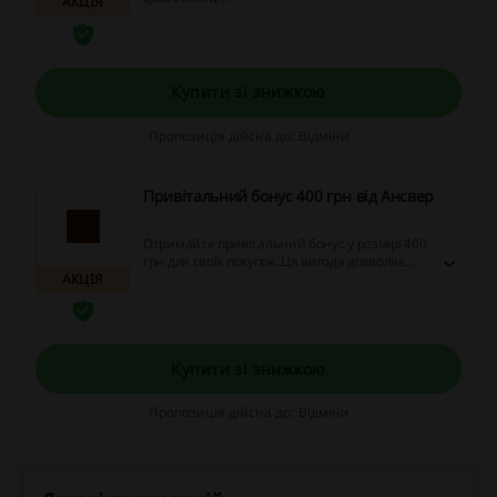
АКЦІЯ
Купити зі знижкою
Пропозиція дійсна до: Відміни
Привітальний бонус 400 грн від Ансвер
Отримайте привітальний бонус у розмірі 400
грн для своїх покупок. Ця вигода дозволяє
АКЦІЯ
значно зекономити на перших
замовленнях.
Купити зі знижкою
Пропозиція дійсна до: Відміни