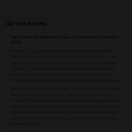
Ще про Ансвер:
Про Answear.ua: преміальна мода, що перетворює покупки на
досвід
Answear.ua — це сучасний інтернет-магазин premium fashion,
створений для тих, хто любить моду не «на один сезон», а як
спосіб самовираження, настрій і мову цінностей. Платформа
працює на 12 європейських ринках і пропонує понад 200 000
ретельно відібраних товарів преміум-класу та лімітованих
колекцій від більш ніж 800 світових брендів. (
about.answear.com
)
Філософія Answear — «Життя вдягни у те, що цінне». У цій фразі
закладена ідея про те, що речі — не просто тканина, шви чи
логотип. Це наші щоденні ритуали, спогади про подорожі, перші
співбесіди, найкращі зустрічі та маленькі перемоги. Стиль тут
сприймається як вибір і досвід: те, як ми відчуваємо себе в місті,
як рухаємося в темпі роботи, як відпочиваємо й як святкуємо
важливі моменти.