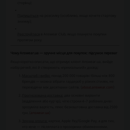
сторінці;
Підпишіться
на розсилку (особливо, якщо хочете стартову
знижку);
Реєструйтеся
в Answear Club, якщо плануєте покупки
протягом року.
Чому Answear.ua — зручне місце для покупок: підсумок переваг
Якщо коротко описати, що отримує клієнт Answear.ua, вийде
набір речей, які й створюють «преміальний» досвід:
Масштаб і вибір:
понад 200 000 товарів і більш ніж 800
брендів — можна зібрати гардероб у різних стилях, не
переходячи між десятками сайтів. (
about.answear.com
)
Прогнозована доставка:
два основні варіанти
(відділення або кур’єр), чіткі строки 4–7 робочих днів і
зрозуміла вартість, плюс безкоштовна доставка від 2500
грн. (
answear.ua
)
Зручна оплата:
картки, Apple Pay/Google Pay, а для тих,
хто хоче — післяплата з прозорими обмеженнями.