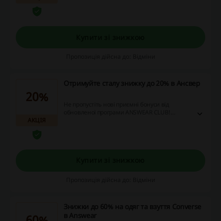
футболки та інші товари бренду з вигодою!
Купити зі знижкою
Пропозиція дійсна до: Відміни
Отримуйте сталу знижку до 20% в Ансвер
20%
Не пропустіть нові приємні бонуси від
обновленої програми ANSWEAR CLUB!
АКЦІЯ
Здійснивши покупки на суму від 10 тис грн,
ви зможете отримати сталу срібну знижку
-10%, від 50 тис грн золоту - 15% та від 100
тис грн платинову - 20% на всі товари за
цінами, вказаними на чорних цінниках.
Купити зі знижкою
Поспішайте економити з ANSWEAR CLUB!
Пропозиція дійсна до: Відміни
Знижки до 60% на одяг та взуття Converse
в Answear
60%