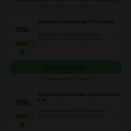
Пропозиція дійсна до: Відміни
Біжутерія зі знижками до 70% в Ансвер
70%
Замовляйте по акції сережки, підвіски,
браслети та інші товари від популярних
АКЦІЯ
брендів зі знижками до 70%.
Купити зі знижкою
Пропозиція дійсна до: Відміни
Купуйте дешевше навіть до 50% з Answear
Клуб
50%
Долучіться до Answear Клуб та отримуйте
бонуси за кожну транзакцію. Сплачуйте
АКЦІЯ
бонусами до 50% від вартості замовлення та
заощаджуйте на покупках!