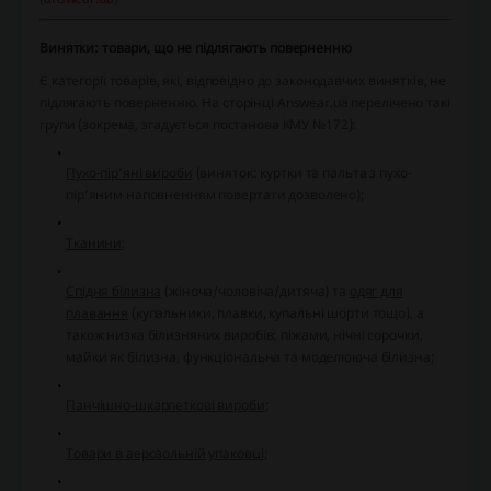
Винятки: товари, що не підлягають поверненню
Є категорії товарів, які, відповідно до законодавчих винятків, не
підлягають поверненню. На сторінці Answear.ua перелічено такі
групи (зокрема, згадується постанова КМУ №172):
Пухо-пір’яні вироби
(виняток: куртки та пальта з пухо-
пір’яним наповненням повертати дозволено);
Тканини
;
Спідня білизна
(жіноча/чоловіча/дитяча) та
одяг для
плавання
(купальники, плавки, купальні шорти тощо), а
також низка білизняних виробів: піжами, нічні сорочки,
майки як білизна, функціональна та моделююча білизна;
Панчішно-шкарпеткові вироби
;
Товари в аерозольній упаковці
;