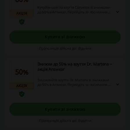
Купуйте одяг та взуття Converse зі знижками
до 60% в Answear. Перейдіть за посиланням,
АКЦІЯ
щоб ознайомитись с асортиментом товарі,
які можна замовити за зниженими цінами!
Купити зі знижкою
Пропозиція дійсна до: Відміни
Знижки до 50% на взуття Dr. Martens −
акція Answear
50%
Замовляйте взуття Dr. Martens зі знижками
до 50% в Answear. Перейдіть за посиланням,
АКЦІЯ
щоб ознайомитись с асортиментом товарів,
які можна купити за зниженими цінами!
Купити зі знижкою
Пропозиція дійсна до: Відміни