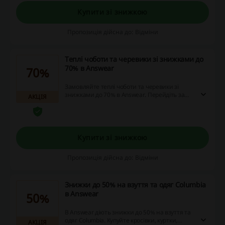
Купити зі знижкою
Пропозиція дійсна до: Відміни
Теплі чоботи та черевики зі знижками до
70% в Answear
70%
Замовляйте теплі чоботи та черевики зі
знижками до 70% в Answear. Перейдіть за
АКЦІЯ
посиланням та зробіть теплу покупку з
вигодою!
Купити зі знижкою
Пропозиція дійсна до: Відміни
Знижки до 50% на взуття та одяг Columbia
в Answear
50%
В Answear діють знижки до 50% на взуття та
одяг Columbia. Купуйте кросівки, куртки,
АКЦІЯ