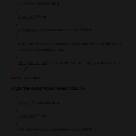
Строк:
4–7 робочих днів
.
Вартість:
139 грн
.
Безкоштовно
при замовленні від
2500 грн
.
Зберігання:
посилка зберігається у відділенні
5 днів
, потім
повертається відправнику.
Огляд/примірка:
під час отримання —
відсутні
(в межах цієї
опції).
(
Деталі доставки
)
2) Доставка кур’єром Meest ПОШТА
Строк:
4–7 робочих днів
.
Вартість:
199 грн
.
Безкоштовно
при замовленні від
2500 грн
.