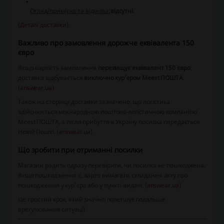
Огляд/примірка та відмова:
відсутні
.
(
Деталі доставки
)
Важливо про замовлення дорожче еквівалента 150
євро
Якщо вартість замовлення
перевищує еквівалент 150 євро
,
доставка відбувається
виключно кур’єром Meest ПОШТА
.
(
answear.ua
)
Також на сторінці доставки зазначено, що логістика
здійснюється міжнародною поштово-логістичною компанією
Meest ПОШТА, а після прибуття в Україну посилка передається
Новій Пошті. (
answear.ua
)
Що зробити при отриманні посилки
Магазин радить одразу перевірити, чи посилка не пошкоджена.
Якщо пошкодження є, варто вимагати складання акту про
пошкодження у кур’єра або у пункті видачі. (
answear.ua
)
Це простий крок, який значно полегшує подальше
врегулювання ситуації.