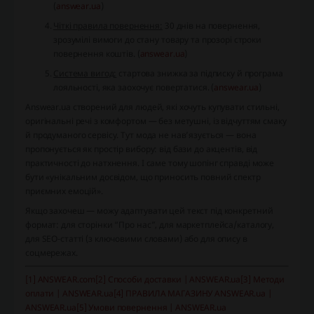
(
answear.ua
)
Чіткі правила повернення:
30 днів на повернення,
зрозумілі вимоги до стану товару та прозорі строки
повернення коштів. (
answear.ua
)
Система вигод:
стартова знижка за підписку й програма
лояльності, яка заохочує повертатися. (
answear.ua
)
Answear.ua створений для людей, які хочуть купувати стильні,
оригінальні речі з комфортом — без метушні, із відчуттям смаку
й продуманого сервісу. Тут мода не нав’язується — вона
пропонується як простір вибору: від бази до акцентів, від
практичності до натхнення. І саме тому шопінг справді може
бути «унікальним досвідом, що приносить повний спектр
приємних емоцій».
Якщо захочеш — можу адаптувати цей текст під конкретний
формат: для сторінки “Про нас”, для маркетплейса/каталогу,
для SEO-статті (з ключовими словами) або для опису в
соцмережах.
[1] ANSWEAR.com
[2] Способи доставки | ANSWEAR.ua
[3] Методи
оплати | ANSWEAR.ua
[4] ПРАВИЛА МАГАЗИНУ ANSWEAR.ua |
ANSWEAR.ua
[5] Умови повернення | ANSWEAR.ua