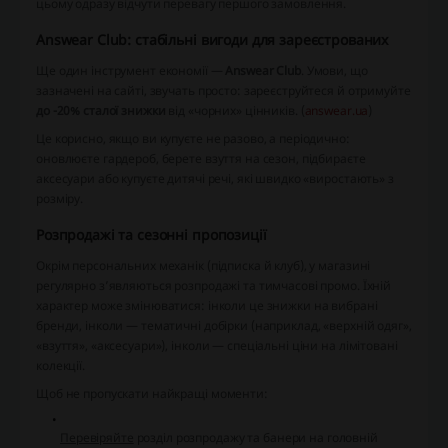
цьому одразу відчути перевагу першого замовлення.
Answear Club: стабільні вигоди для зареєстрованих
Ще один інструмент економії —
Answear Club
. Умови, що
зазначені на сайті, звучать просто: зареєструйтеся й отримуйте
до -20% сталої знижки
від «чорних» цінників. (
answear.ua
)
Це корисно, якщо ви купуєте не разово, а періодично:
оновлюєте гардероб, берете взуття на сезон, підбираєте
аксесуари або купуєте дитячі речі, які швидко «виростають» з
розміру.
Розпродажі та сезонні пропозиції
Окрім персональних механік (підписка й клуб), у магазині
регулярно з’являються розпродажі та тимчасові промо. Їхній
характер може змінюватися: інколи це знижки на вибрані
бренди, інколи — тематичні добірки (наприклад, «верхній одяг»,
«взуття», «аксесуари»), інколи — спеціальні ціни на лімітовані
колекції.
Щоб не пропускати найкращі моменти:
Перевіряйте
розділ розпродажу та банери на головній