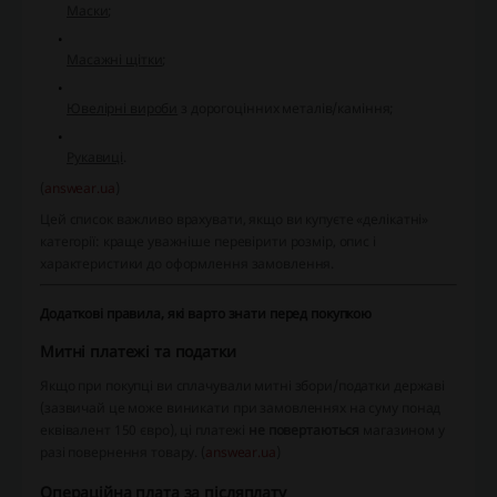
Маски
;
Масажні щітки
;
Ювелірні вироби
з дорогоцінних металів/каміння;
Рукавиці
.
(
answear.ua
)
Цей список важливо врахувати, якщо ви купуєте «делікатні»
категорії: краще уважніше перевірити розмір, опис і
характеристики до оформлення замовлення.
Додаткові правила, які варто знати перед покупкою
Митні платежі та податки
Якщо при покупці ви сплачували митні збори/податки державі
(зазвичай це може виникати при замовленнях на суму понад
еквівалент 150 євро), ці платежі
не повертаються
магазином у
разі повернення товару. (
answear.ua
)
Операційна плата за післяплату