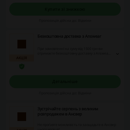
Купити зі знижкою
Пропозиція дійсна до: Відміни
Безкоштовна доставка з Answear
При замовленні на суму від 1500 грн ви
отримаєте безкоштовну доставку з Answear.
АКЦІЯ
Не проґавте можливість і скористайтесь
пропозицією просто зараз!
Детальніше
Пропозиція дійсна до: Відміни
Зустрічайте серпень з великим
розпродажем в Ансвер
Не проґавте можливість та заощадьте в Ансвер
цього місяця!