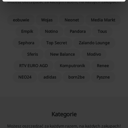
Możesz oszczędzać za każdym razem, na każdych zakupach!
eobuwie
Wojas
Neonet
Media Markt
Empik
Notino
Pandora
Tous
Sephora
Top Secret
Zalando Lounge
Sferis
New Balance
Modivo
RTV EURO AGD
Komputronik
Renee
NEO24
adidas
born2be
Pyszne
Kategorie
Możesz oszczędzać za każdym razem, na każdych zakupach!