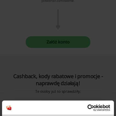
potwierdzi zamówienie.
Załóż konto
Cashback, kody rabatowe i promocje -
naprawdę działają!
Te osoby już to sprawdziły:
Rafał
Roman