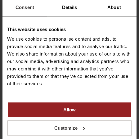
Consent
Details
About
Wtyczka Picodi to prawdziwy sztos!
Żałuję, że dowiedzi
Przeszukuje internet w poszukiwaniu
tak późno. Tyle bym
kodów rabatowych do sklepów, które
odwiedzam, i pozwala mi zaoszczędzić
This website uses cookies
trochę pieniędzy. Nie muszę też logować
We use cookies to personalise content and ads, to
się do Picodi za każdym razem, kiedy
chcę aktywować cashback. Niby to parę
provide social media features and to analyse our traffic.
sekund, ale zawsze coś. Dla kogoś, kto
We also share information about your use of our site with
kupuje przeważnie online, to jest bardzo
our social media, advertising and analytics partners who
przydatne narzędzie.
may combine it with other information that you’ve
provided to them or that they’ve collected from your use
of their services.
Dołącz teraz
Allow
Popularne sklepy
Customize