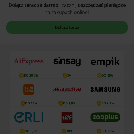
Dołącz teraz za darmo
i zacznij
oszczędzać pieniądze
na zakupach online!
Dołącz teraz
DO 20,7%
3%
DO 15%
DO 12%
DO 1,8%
DO 2,1%
DO 1,3%
10%
DO 0,6%