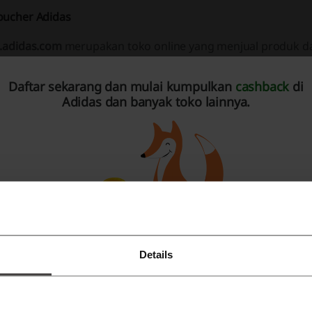
oucher Adidas
d.adidas.com
merupakan toko online yang menjual produk dar
tama adidas.com telah menjual produknya lebih dari 30 negar
Daftar sekarang dan mulai kumpulkan
cashback
di
didas.com merupakan perusahaan adidas group yang diprodu
Adidas dan banyak toko lainnya.
d.Adidas.com menawarkan produk adidas terbesar dan terbaru 
anya sudah hadir lebih dari 7 dekade, adidas juga dikenal d
angat terkenal dengan
kualitas, teknologi, dan inovasinya.
didas menggabungkan inovasi dan teknologi untuk mencipta
engikuti perkembangan Zaman. Adidas membantu para atlit
engutamakan fungsi dan penampilannya.Adidas juga masih 
asih klasik dan pertama kali digunakan oleh Trefoil pada Ol
Details
Daftar dengan Facebook
romo yang disediakan Id.adidas.com
Daftar dengan Google