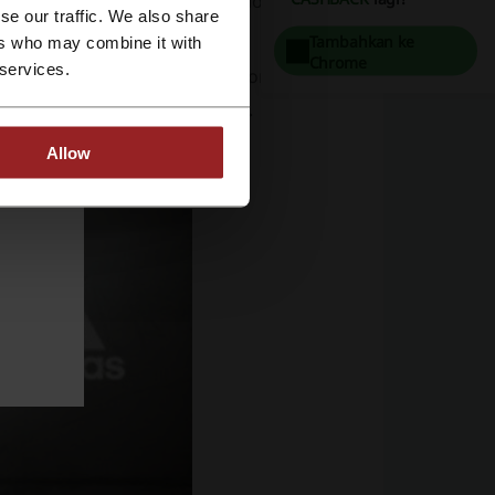
embelian produk ke seluruh Indonesia
se our traffic. We also share
Tambahkan ke
ers who may combine it with
Chrome
 services.
 macam produk dari id.adidas.com. Halaman
ttp://id.adidas.com/sale.html.
Allow