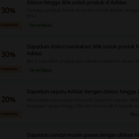
Diskon hingga 30% untuk produk di Adidas.
30%
Temukan produk favorit Anda dari merek Adidas denga
30%!
TAWARAN
Terverifikasi
Dapatkan diskon tambahan 30% untuk produk fa
30%
Adidas
Beli 2 atau lebih produk dan nikmati tambahan diskon 
TAWARAN
Terverifikasi
Dapatkan sepatu Adidas dengan diskon hingga 2
20%
Manfaatkan penawaran menarik! Dapatkan sepatu Adid
potongan harga hingga 20% dan hemat lebih banyak saa
online. Segera kunjungi situs kami untuk menemukan 
Bac
TAWARAN
promosi terbaik!
Dapatkan sandal musim panas dengan diskon hi