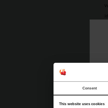
V
I
u
A
I
h
s
A
m
m
m
Consent
P
This website uses cookies