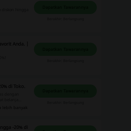
Dapatkan Tawarannya
n diskon hingga
Berakhir: Berlangsung
vorit Anda. |
Dapatkan Tawarannya
30%!
Berakhir: Berlangsung
0% di Toko.
Dapatkan Tawarannya
as dengan
t belanja
Berakhir: Berlangsung
kupon dan
a lebih banyak
ngga -20% di