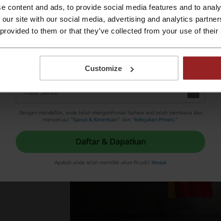
ratis Biaya Pengiriman
. Dapatkan gratis biaya pengiriman p
e content and ads, to provide social media features and to analy
ngan pembelian diatas IDR. 1. 250.000.
Daftar dengan Apple ID
 our site with our social media, advertising and analytics partn
 provided to them or that they’ve collected from your use of their
isc Up to 30%
. Dapatkan diskon hingga 30% untuk berbagai
Daftar dengan e-mail
ntuk mengakses produk diskon dapat diperoleh melalui link h
Customize
enis Produk yang disediakan Id.adidas.com
Dengan mendaftar, anda telah mengonfirmasi bahwa and telah membaca dan
menyetujui "
Syarat & Ketentuan
” dan "
Kebijakan Privasi.
"
Daftar & Dapatkan
Apakah anda telah memiliki akun Picodi?
Masuk