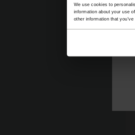
G
We use cookies to personalis
de
information about your use of
other information that you’ve
D
u
J