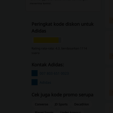
menerima komisi.
Peringkat kode diskon untuk
Adidas
Rating rata-rata: 4.3, berdasarkan 1114
suara
Kontak Adidas:
007 803 651 0023
Adidas
Cek juga kode promo serupa
Converse
JD Sports
Decathlon
Planet Sports
Under Armour