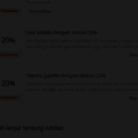
Ransel Anak.
TAWARAN
Terverifikasi
topi adidas dengan diskon 20%
20%
Manfaatkan penawaran istimewa ini, temukan produk A
sekarang juga dengan diskon hingga 20%! Ayo, mulai b
Anda sekarang!
Bac
TAWARAN
Sepatu gazelle dengan diskon 20%
20%
Dapatkan pengalaman belanja online yang tak terlupa
sepatu Gazelle, kini bisa Anda miliki dengan potongan 
Jangan lewatkan, segera belanja!
Bac
TAWARAN
ih lanjut tentang Adidas: