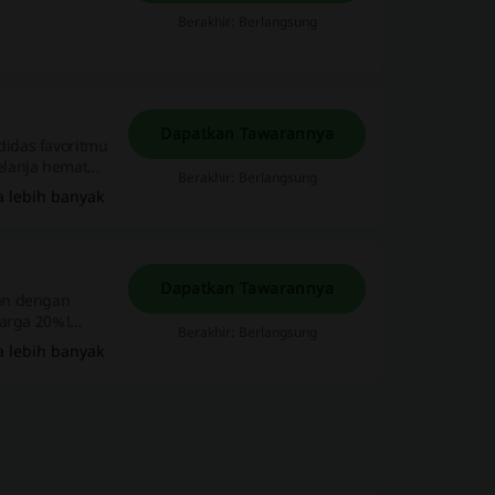
Berakhir: Berlangsung
Dapatkan Tawarannya
didas favoritmu
elanja hemat
Berakhir: Berlangsung
a lebih banyak
Dapatkan Tawarannya
kan dengan
harga 20%!
Berakhir: Berlangsung
a lebih banyak