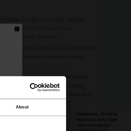
i Adidas di negara Indonesia. Website
a secara online di seluruh dunia.
ksi di frankurt, Germany.
di seluruh dunia setiap saat. Adidas tidak
engan keluarbiasaan produknya. Adidas
kan produk olahraga terkini dan sangat
 olahraga dengan produk yang sangat
menyediakan produk original adidas yang
impiade di munich, germany 1972.
About
Tambahkan Picodi ke
Anda dan Anda tidak
akan ketinggalan
CASHBACK
lagi!