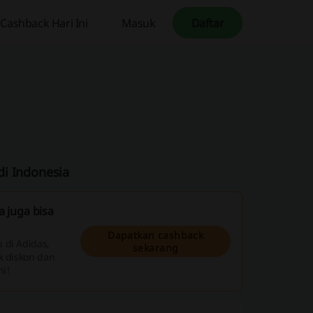
Cashback Hari Ini
Masuk
Daftar
odi Indonesia
 juga bisa
Dapatkan cashback
 di Adidas,
sekarang
k diskon dan
i!