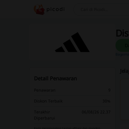
Cari
Dis
Bagaima
Jel
Detail Penawaran
Penawaran
9
Diskon Terbaik
30%
Terakhir
06/08/26 22.37
Diperbarui
Kami menggunakan tautan afiliasi dan mungkin