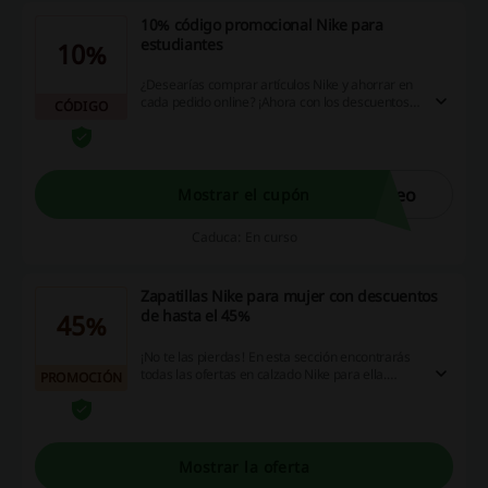
10% código promocional Nike para
estudiantes
10%
¿Desearías comprar artículos Nike y ahorrar en
cada pedido online? ¡Ahora con los descuentos
CÓDIGO
Nike y tu carnet de estudiante puedes hacerlo!
Accede a la web de la tienda para obtener más
información y gasta mucho menos en lo que te
apetezca comprar. ¡Te espera un código
promocional Nike con un 10% de descuento
reo
Mostrar el cupón
adicional! ¡Que no se te escape!
Caduca: En curso
Zapatillas Nike para mujer con descuentos
de hasta el 45%
45%
¡No te las pierdas! En esta sección encontrarás
todas las ofertas en calzado Nike para ella.
PROMOCIÓN
Aprovecha para conseguir alguna de las últimas
tallas disponibles y llévate hasta el 45% de
descuento.
Mostrar la oferta