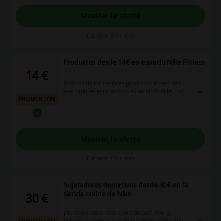
Mostrar la oferta
Caduca: En curso
Productos desde 14€ en espacio Nike Fitness
14 €
Disfruta de los mejores productos fitness del
mercado en esta sección especial de Nike. Entra
PROMOCIÓN
para echar un vistazo a todo el catálogo. La
marca deportiva de referencia tiene de todo
para ti.
Mostrar la oferta
Caduca: En curso
Sujetadores deportivos desde 30€ en la
tienda online de Nike
30 €
¡No dejes pasar esta oportunidad! Ahora
puedes conseguir tu nuevo sujetador deportivo