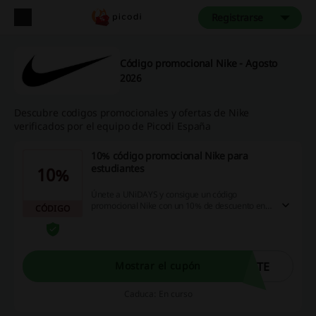
Registrarse
Código promocional Nike - Agosto
2026
Descubre codigos promocionales y ofertas de Nike
verificados por el equipo de Picodi España
10% código promocional Nike para
estudiantes
10%
Únete a UNiDAYS y consigue un código
promocional Nike con un 10% de descuento en
CÓDIGO
tu próxima compra. Promoción válida solo para
estudiantes. No acumulable con otras
promociones. Ver más en la web
RTE
Mostrar el cupón
Caduca: En curso