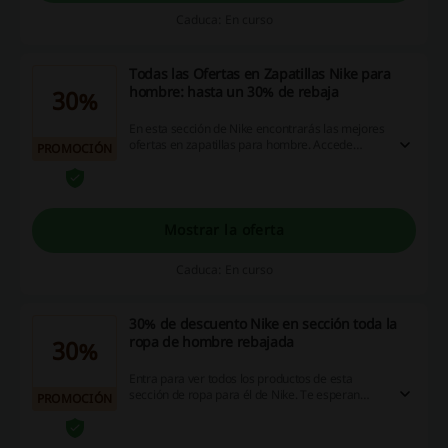
Caduca: En curso
Todas las Ofertas en Zapatillas Nike para
hombre: hasta un 30% de rebaja
30%
En esta sección de Nike encontrarás las mejores
ofertas en zapatillas para hombre. Accede
PROMOCIÓN
ahora para ver todos los modelos seleccionados
con descuento y envío gratis en compras +50€.
Mostrar la oferta
Caduca: En curso
30% de descuento Nike en sección toda la
ropa de hombre rebajada
30%
Entra para ver todos los productos de esta
sección de ropa para él de Nike. Te esperan
PROMOCIÓN
descuentos de hasta el 30% en decenas de
prendas.