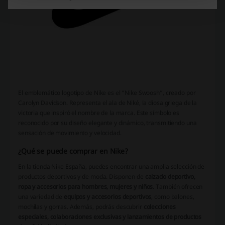
El emblemático logotipo de Nike es el “Nike Swoosh”, creado por
Carolyn Davidson. Representa el ala de Niké, la diosa griega de la
victoria que inspiró el nombre de la marca. Este símbolo es
reconocido por su diseño elegante y dinámico, transmitiendo una
sensación de movimiento y velocidad.
¿Qué se puede comprar en Nike?
En la tienda Nike España, puedes encontrar una amplia selección de
productos deportivos y de moda. Disponen de
calzado deportivo,
ropa y accesorios para hombres, mujeres y niños
. También ofrecen
una variedad de
equipos y accesorios deportivos
, como balones,
mochilas y gorras. Además, podrás descubrir
colecciones
especiales, colaboraciones exclusivas y lanzamientos de productos