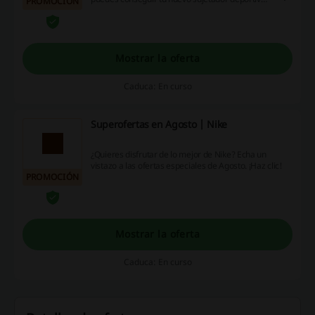
PROMOCIÓN
con un buen precio en la web de Nike ¡tu
entrenamiento llevado a un nuevo nivel!
Mostrar la oferta
Caduca: En curso
Superofertas en Agosto | Nike
¿Quieres disfrutar de lo mejor de Nike? Echa un
vistazo a las ofertas especiales de Agosto. ¡Haz clic!
PROMOCIÓN
Mostrar la oferta
Caduca: En curso