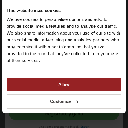
This website uses cookies
We use cookies to personalise content and ads, to
Regístrate con Facebook
Más sobre Nike:
provide social media features and to analyse our traffic.
We also share information about your use of our site with
Sobre Nike
our social media, advertising and analytics partners who
Regístrate con Google
may combine it with other information that you’ve
Fundada el 25 de enero de 1964 como “Blue Ribbons Sports” por el
provided to them or that they’ve collected from your use
deportista Phil Knight y su entrenador Bill Bowerman, Nike es una
Regístrate con el correo electrónico
empresa multinacional estadounidense reconocida por su diseño,
of their services.
desarrollo, fabricación y venta de equipamiento deportivo. Con más
de 1000 tiendas en todo el mundo y oficinas en 45 países, Nike se
destaca como uno de los principales proveedores de material
deportivo a nivel global.
Allow
Al registrarse, confirma haber leído y aceptado "
Términos y condiciones
" y la
"
Política de privacidad.
"
Customize
Regístrate y gana
¿Ya tienes una cuenta Picodi?
Entrar