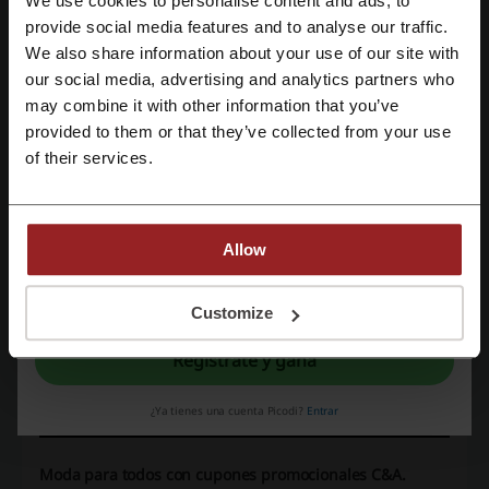
We use cookies to personalise content and ads, to
a todo el mundo. En la actualidad, la empresa contrata a los
Regístrate con Facebook
provide social media features and to analyse our traffic.
cazadores de tendencias que pasean por las calles para detectar
We also share information about your use of our site with
nuevas corrientes de moda y transmitirlas a los diseñadores de C&A.
our social media, advertising and analytics partners who
Regístrate con Google
Si te interesa la moda actual, te recomendamos que mires si en
may combine it with other information that you’ve
nuestra página no se encuentre un nuevo
código promocional La
Redoute
.
provided to them or that they’ve collected from your use
Regístrate con el correo electrónico
of their services.
Video promocional de C&A y cupones descuento C&A:
Allow
Al registrarse, confirma haber leído y aceptado "
Términos y condiciones
" y la
"
Política de privacidad.
"
Customize
Regístrate y gana
¿Ya tienes una cuenta Picodi?
Entrar
Moda para todos con cupones promocionales C&A.