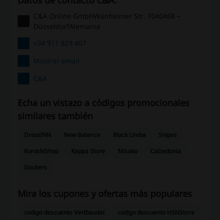
C&A Online GmbHWanheimer Str. 7040468 –
DüsseldorfAlemania
+34 911 829 407
Mostrar email
C&A
Echa un vistazo a códigos promocionales
similares también
DressINN
New Balance
Black Limba
Snipes
KoroshiShop
Kappa Store
Misako
Calzedonia
Dockers
Mira los cupones y ofertas más populares
codigo descuento Vertbaudet
codigo descuento HSNStore