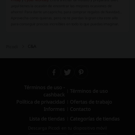
¡aquí tienes la ocasión de encontrar las mejores ocasiones de
ahorro! Para darte un capricho, para comprar regalos de Navidad...
Aprovecha como quieras, pero no te pierdas la gran cita este año
para conseguir precios increíbles en todo lo que puedas imaginar.
C&A
Picodi
Términos de uso -
Términos de uso
cashback
Política de privacidad
Ofertas de trabajo
Informes
Contacto
Lista de tiendas
Categorías de tiendas
Descarga Picodi en tu dispositivo móvil