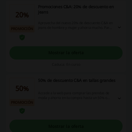
Promociones C&A: 20% de descuento en
jeans
20%
Aprovecha del nuevo 20% de descuento C&A en
jeans de hombre y mujer y ahorra mucho. Para
PROMOCIÓN
descubrir la oferta, dirígete a la página de la
tienda. No te vas a arrepentir.
Mostrar la oferta
Caduca: En curso
50% de descuento C&A en tallas grandes
50%
Accede a la web para comprar las prendas de
moda y ahorra en tu compra hasta un 50% o
PROMOCIÓN
más gracias a estos maravillosos descuentos
C&A. Entra a ver el catálogo de tallas grandes.
¡Haz click!
Mostrar la oferta