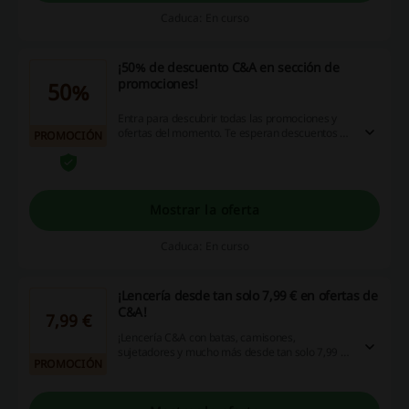
Caduca: En curso
¡50% de descuento C&A en sección de
promociones!
50%
Entra para descubrir todas las promociones y
ofertas del momento. Te esperan descuentos de
PROMOCIÓN
hasta el 50%. ¡No dejes pasar esta oportunidad
para ahorrar!
Mostrar la oferta
Caduca: En curso
¡Lencería desde tan solo 7,99 € en ofertas de
C&A!
7,99 €
¡Lencería C&A con batas, camisones,
sujetadores y mucho más desde tan solo 7,99 €!
PROMOCIÓN
¡Entra ya en la web y descubre todas las ofertas
actuales. ¡No te lo pierdas!