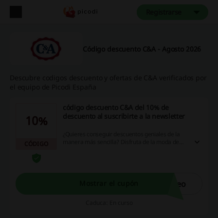
Registrarse
Código descuento C&A - Agosto 2026
Descubre codigos descuento y ofertas de C&A verificados por
el equipo de Picodi España
código descuento C&A del 10% de
descuento al suscribirte a la newsletter
10%
¿Quieres conseguir descuentos geniales de la
manera más sencilla? Disfruta de la moda de
CÓDIGO
C&A al mejor precio, suscribiéndote al
newsletter de C&A siempre recibirás antes que
nadie las mejores oportunidades de compra y,
además, te llevas un 10% de descuento para tu
primer pedido. ¡No te lo pierdas!
reo
Mostrar el cupón
Caduca: En curso