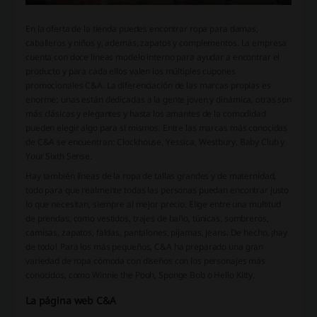
En la oferta de la tienda puedes encontrar ropa para damas,
caballeros y niños y, además, zapatos y complementos. La empresa
cuenta con doce líneas modelo interno para ayudar a encontrar el
producto y para cada ellos valen los múltiples cupones
promocionales C&A. La diferenciación de las marcas propias es
enorme: unas están dedicadas a la gente joven y dinámica, otras son
más clásicas y elegantes y hasta los amantes de la comodidad
pueden elegir algo para sí mismos. Entre las marcas más conocidas
de C&A se encuentran: Clockhouse, Yessica, Westbury, Baby Club y
Your Sixth Sense.
Hay también líneas de la ropa de tallas grandes y de maternidad,
todo para que realmente todas las personas puedan encontrar justo
lo que necesitan, siempre al mejor precio. Elige entre una multitud
de prendas, como vestidos, trajes de baño, túnicas, sombreros,
camisas, zapatos, faldas, pantalones, pijamas, jeans. De hecho, ¡hay
de todo! Para los más pequeños, C&A ha preparado una gran
variedad de ropa cómoda con diseños con los personajes más
conocidos, como Winnie the Pooh, Sponge Bob o Hello Kitty.
La página web C&A