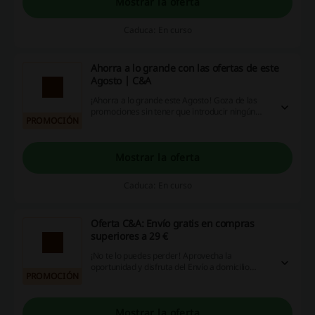
Mostrar la oferta
Caduca: En curso
Ahorra a lo grande con las ofertas de este
Agosto | C&A
¡Ahorra a lo grande este Agosto! Goza de las
promociones sin tener que introducir ningún
PROMOCIÓN
código descuento C&A
Mostrar la oferta
Caduca: En curso
Oferta C&A: Envío gratis en compras
superiores a 29 €
¡No te lo puedes perder! Aprovecha la
oportunidad y disfruta del Envío a domicilio
PROMOCIÓN
gratis desde 29 € y a tienda con Click&Collect.
¡Haz clic y ahorra ya!
Mostrar la oferta