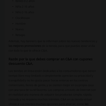
Bebés 0-2 años
Niña 2-16 años
Niño 2-16 años
Clockhouse
Hombre
Nuevo
Rebajas
Además, hay banners que te informan sobre las nuevas tendencias y
las mejores promociones
de la tienda, para que puedas estar al día
con todo lo que te ofrece C&A.
Razón por la que debes comprar en C&A con cupones
descuento C&A.
Las tiendas en línea están dedicadas a los consumidores que tienen
tiempo libre muy limitado o simplemente aprecian su privacidad y
tranquilidad y no les gusta pasar horas enteras en los centros
comerciales, llenos de gente, y se sienten mejor en su propia casa
con una taza de su té favorito. Las compras a través de Internet son
en realidad una manera de adquirir los productos simple, rápida,
cómoda y no requiere muchos trámites. C&A en su tienda virtual
ofrece a sus clientes muchas opciones para ahorrar, como
las