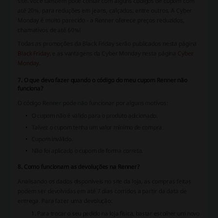
site. Você também pode contar com alguns códigos de cupom com
até 20%, para reduções em jeans, calçados, entre outros. A Cyber ​​
Monday é muito parecido - a Renner oferece preços reduzidos,
chamativos de até 60%!
Todas as promoções da Black Friday serão publicados nesta página
Black Friday
, e as vantagens da Cyber ​​Monday nesta página
Cyber
Monday
.
7. O que devo fazer quando o código do meu cupom Renner não
funciona?
O código Renner pode não funcionar por alguns motivos:
O cupom não é válido para o produto adicionado.
Talvez o cupom tenha um valor mínimo de compra.
Cupom inválido.
Não foi aplicado o cupom de forma correta.
8. Como funcionam as devoluções na Renner?
Analisando os dados disponíveis no site da loja, as compras feitas
podem ser devolvidas em até 7 dias corridos a partir da data de
entrega. Para fazer uma devolução:
Para trocar o seu pedido na loja física, bastar escolher um novo