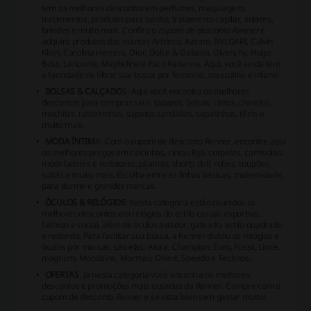
tem os melhores
descontos
em perfumes, maquiagem,
tratamentos, produtos para banho, tratamento capilar, solares,
brindes e muito mais. Confira o
cupom de desconto Renner
e
adquira produtos das marcas Artdeco, Azzaro, BVLGARI, Calvin
Klein, Carolina Herrera, Dior, Dolce & Gabana, Givenchy, Hugo
Boss, Lancome, Maybeline e Paco Rabanne. Aqui, você ainda tem
a facilidade de filtrar sua busca por feminino, masculino e infantil.
BOLSAS & CALÇADO
S: Aqui você encontra os melhores
descontos para comprar seus sapatos, bolsas, cintos, chinelos,
mochilas, rasteirinhas, sapatos sandálias, sapatinhas, tênis e
muito mais.
MODA ÍNTIM
A: Com o cupom de desconto Renner, encontre aqui
os melhores preços em calcinhas, cintas liga, corpetes, camisolas,
modeladores e redutores, pijamas, shorts doll, robes, roupões,
sutiãs e muito mais. Escolha entre as linhas básicas, maternidade,
para dormir e grandes marcas.
ÓCULOS & RELÓGIOS
: Nesta categoria estão reunidos os
melhores descontos em relógios do estilo casual, esportivo,
fashion e social, além de óculos aviador, gateado, estilo quadrado
e redondo. Para facilitar sua busca, a Renner dividiu os relógios e
óculos por marcas, são elas: Alora, Champion, Euro, Fossil, Lince,
magnum, Mondaine, Mormaii, Orient, Speedo e Technos.
OFERTAS
: Já nesta categoria você encontra os melhores
descontos e promoções mais ousadas da Renner. Compre com o
cupom de desconto Renner e se vista bem sem gastar muito!