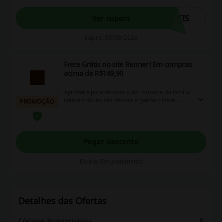
TIS
Ver cupom
Expira: 09/08/2026
Frete Grátis no site Renner! Em compras
acima de R$149,90
Aproveite para renovar suas roupas e da família
comprando no site Renner e ganhe o Frete
PROMOÇÃO
Grátis! Siga o link para conferir as promoções. *
Frete Grátis* Consulte regulamento.
Pegar desconto
Expira: Em andamento
Detalhes das Ofertas
Códigos Promocionais
9