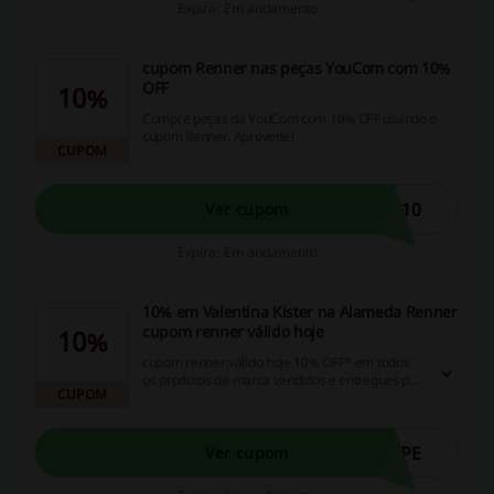
Expira: Em andamento
cupom Renner nas peças YouCom com 10%
OFF
10%
Compre peças da YouCom com 10% OFF usando o
cupom Renner. Aproveite!
CUPOM
M10
Ver cupom
Expira: Em andamento
10% em Valentina Kister na Alameda Renner
cupom renner válido hoje
10%
cupom renner válido hoje 10% OFF* em todos
os produtos da marca vendidos e entregues por
CUPOM
Valentina Kister através da Alameda Renner.
OPE
Ver cupom