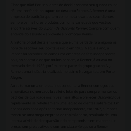
Claro que não! Por isso, antes de decidir renovar seu guarda roupa
dê uma conferida no
cupom de desconto Renner
. A Renner é uma
empresa de tradição que tem como meta levar aos seus clientes
sempre os melhores produtos com uma variedade que você só
encontra através do
cupom de desconto Renner
. Compre com quem
entende do assunto e aproveite a promoção Renner!
A história oficial desta empresa que é uma verdadeira amigona na
hora de escolher seu look teve início em 1965. Naquele ano, a
Renner foi reconhecida como uma empresa de fato independente
pois, ao contrário do que muitos pensam, a Renner já atuava no
mercado desde 1922, porém, como parte do grupo gaúcho A. J.
Renner, uma indústria localizada no bairro Navegantes, em Porto
Alegre.
Ao se tornar uma empresa independente, a Renner começou sua
empreitada no mercado brasileiro lutando para sempre manter os
padrões de qualidade nos níveis mais altos e oferecer
descontos
que
rapidamente se refletiram em uma legião de clientes satisfeitos. Em
apenas dois anos após se tornar independente, em 1967, a Renner
tornou-se uma mega empresa de capital aberto, resultado de uma
intensa atividade de expansão e do compromisso em manter seus
preços sempre atrativos e com um
desconto
que só a Renner