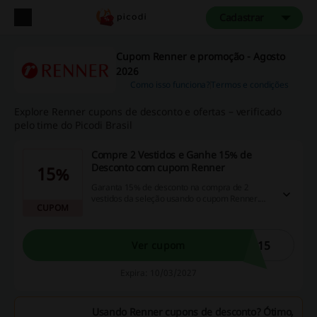
Cadastrar
Cupom Renner e promoção - Agosto
2026
Como isso funciona?
Termos e condições
Explore Renner cupons de desconto e ofertas – verificado
pelo time do Picodi Brasil
Compre 2 Vestidos e Ganhe 15% de
Desconto com cupom Renner
15%
Garanta 15% de desconto na compra de 2
vestidos da seleção usando o cupom Renner.
CUPOM
Aproveite essa oportunidade e renove seu
guarda-roupa com estilo!
S15
Ver cupom
Expira: 10/03/2027
Usando Renner cupons de desconto? Ótimo,