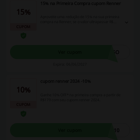
15% na Primeira Compra cupom Renner
15%
Aproveite uma redução de 15% na sua primeira
compra na Renner, se o valor ultrapassar R$
CUPOM
299. Resgate o desconto usando a palavra-
chave cupom Renner.
IGO
Ver cupom
Expira: 06/06/2027
cupom renner 2024 -10%
10%
Ganhe 10% OFF* na primeira compra a partir de
R$179 com seu cupom renner 2024.
CUPOM
A10
Ver cupom