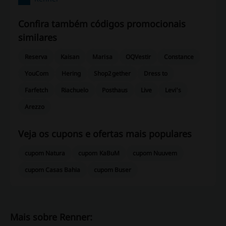
Confira também códigos promocionais
similares
Reserva
Kaisan
Marisa
OQVestir
Constance
YouCom
Hering
Shop2gether
Dress to
Farfetch
Riachuelo
Posthaus
Live
Levi's
Arezzo
Veja os cupons e ofertas mais populares
cupom Natura
cupom KaBuM
cupom Nuuvem
cupom Casas Bahia
cupom Buser
Mais sobre Renner: