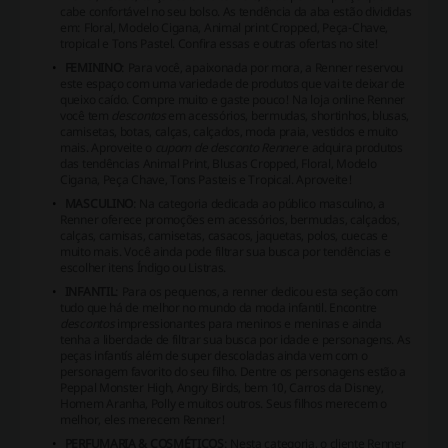
cabe confortável no seu bolso. As tendência da aba estão divididas
em: Floral, Modelo Cigana, Animal print Cropped, Peça-Chave,
tropical e Tons Pastel. Confira essas e outras ofertas no site!
FEMININO
: Para você, apaixonada por mora, a Renner reservou
este espaço com uma variedade de produtos que vai te deixar de
queixo caído. Compre muito e gaste pouco! Na loja online Renner
você tem
descontos
em acessórios, bermudas, shortinhos, blusas,
camisetas, botas, calças, calçados, moda praia, vestidos e muito
mais. Aproveite o
cupom de desconto Renner
e adquira produtos
das tendências Animal Print, Blusas Cropped, Floral, Modelo
Cigana, Peça Chave, Tons Pasteis e Tropical. Aproveite!
MASCULINO
: Na categoria dedicada ao público masculino, a
Renner oferece promoções em acessórios, bermudas, calçados,
calças, camisas, camisetas, casacos, jaquetas, polos, cuecas e
muito mais. Você ainda pode filtrar sua busca por tendências e
escolher itens Índigo ou Listras.
INFANTIL
: Para os pequenos, a renner dedicou esta seção com
tudo que há de melhor no mundo da moda infantil. Encontre
descontos
impressionantes para meninos e meninas e ainda
tenha a liberdade de filtrar sua busca por idade e personagens. As
peças infantís além de super descoladas ainda vem com o
personagem favorito do seu filho. Dentre os personagens estão a
Peppal Monster High, Angry Birds, bem 10, Carros da Disney,
Homem Aranha, Polly e muitos outros. Seus filhos merecem o
melhor, eles merecem Renner!
PERFUMARIA & COSMÉTICOS
: Nesta categoria, o cliente Renner