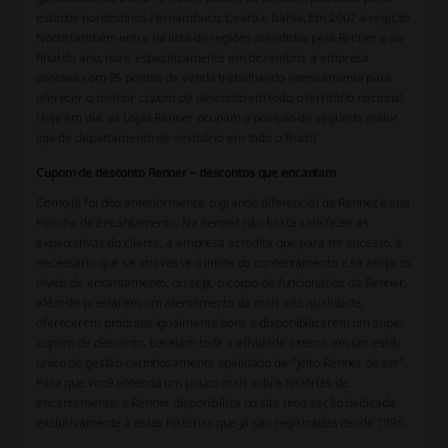
estados nordestinos Pernambuco, Ceará e Bahia. Em 2007 a regição
Norte também entra na lista de regiões atendidas pela Renner e ao
final do ano, mais especificamente em dezembro, a empresa
contava com 95 pontos de venda trabalhando intensamente para
oferecer o melhor
cupom de desconto
em todo o território nacional.
Hoje em dia, as Lojas Renner ocupam a posição de segunda maior
loja de departamento de vestuário em todo o Brasil.
Cupom de desconto Renner – descontos que encantam
Como já foi dito anteriormente, o grande diferencial da Renner é sua
Filisofia de Encantamento. Na Renner não basta satisfazer as
expectativas do cliente, a empresa acredita que para ter sucesso, é
necessário que se atravesse o limite do contentamento e se atinja os
níveis de encantamento, ou seja, o corpo de funcionários da Renner,
além de prestarem um atendimento da mais alta qualidade,
oferecerem produtos igualmente bons e disponibilizarem um super
cupom de desconto
, baseiam toda a atividade interna em um estilo
único de gestão carinhosamente apelidado de “jeito Renner de ser”.
Para que você entenda um pouco mais sobre histórias de
encantamento, a Renner disponibiliza no site uma seção dedicada
exclusivamente à estas histórias que já são registradas desde 1996.